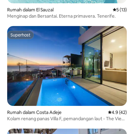
Rumah dalam El Sauzal
Penarafan 
5 (13)
Menginap dan Bersantai. Eterna primavera. Tenerife.
Superhost
Superhost
Rumah dalam Costa Adeje
Penarafan pu
4.9 (42)
Kolam renang panas Villa F, pemandangan laut - The View
Tenerife