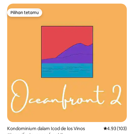
Pilihan tetamu
Pilihan tetamu
Kondominium dalam Icod de los Vinos
Penarafan pura
4.93 (103)