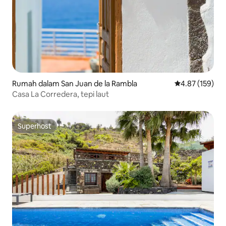
Rumah dalam San Juan de la Rambla
Penarafan pura
4.87 (159)
Casa La Corredera, tepi laut
Superhost
Superhost