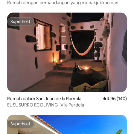
Rumah dengan pemandangan yang menakjubkan dan
kolam renang yang disuakan
Superhost
Superhost
Rumah dalam San Juan de la Rambla
Penarafan pura
4.96 (140)
EL SUSURRO ECOLIVING_Vila Pardela
Superhost
Superhost