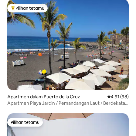
Pilihan tetamu
Pilihan utama tetamu
Apartmen dalam Puerto de la Cruz
Penarafan pur
4.91 (98)
Apartmen Playa Jardin / Pemandangan Laut / Berdekatan
dengan pantai
Pilihan tetamu
Pilihan tetamu