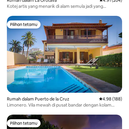
Rumah dalam La Orotava
Penarafan pura
4.91 (204)
Kotej artis yang menarik di alam semula jadi yang
menakjubkan
Pilihan tetamu
Pilihan tetamu
Rumah dalam Puerto de la Cruz
Penarafan pura
4.98 (188)
Limonero. Vila mewah di pusat bandar dengan kolam
renang dan BBQ.
Pilihan tetamu
Pilihan tetamu