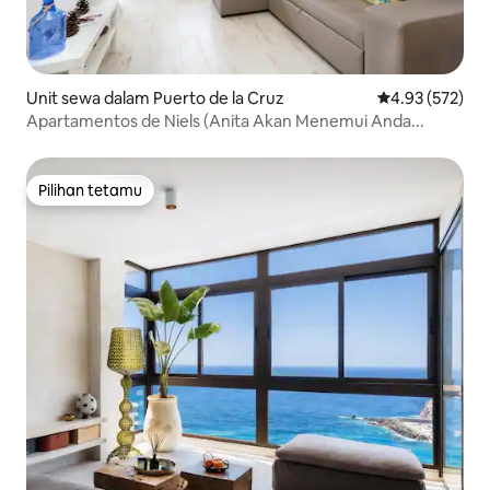
Unit sewa dalam Puerto de la Cruz
Penarafan pura
4.93 (572)
Apartamentos de Niels (Anita Akan Menemui Anda...
Pilihan tetamu
Pilihan tetamu