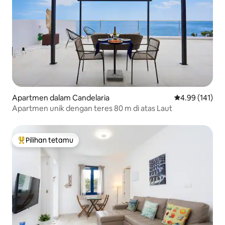
Apartmen dalam Candelaria
Penarafan pura
4.99 (141)
Apartmen unik dengan teres 80 m di atas Laut
Pilihan tetamu
Pilihan utama tetamu