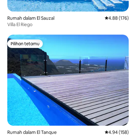
Rumah dalam El Sauzal
Penarafan pura
4.88 (176)
Villa El Riego
Pilihan tetamu
Pilihan tetamu
Rumah dalam El Tanque
Penarafan pura
4.94 (158)