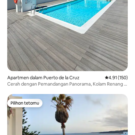
Apartmen dalam Puerto de la Cruz
Penarafan pura
4.91 (150)
Cerah dengan Pemandangan Panorama, Kolam Renang &
Pejabat Rumah
Pilihan tetamu
Pilihan tetamu