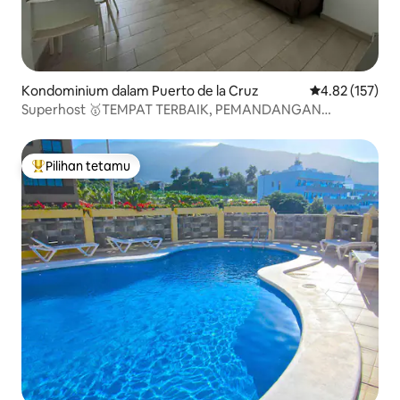
Kondominium dalam Puerto de la Cruz
Penarafan pura
4.82 (157)
Superhost 🥇TEMPAT TERBAIK, PEMANDANGAN
LAUT/PL.CHARCO! TERES
Pilihan tetamu
Pilihan utama tetamu