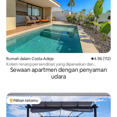
Rumah dalam Costa Adeje
Penarafan pura
4.96 (112)
Kolam renang persendirian yang dipanaskan dan
Sewaan apartmen dengan penyaman
pemandangan laut
udara
Pilihan tetamu
Pilihan utama tetamu