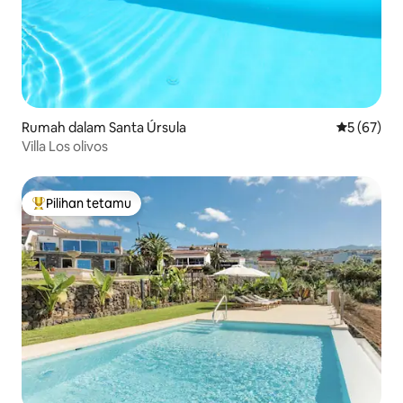
Rumah dalam Santa Úrsula
Penarafan 
5 (67)
Villa Los olivos
Pilihan tetamu
Pilihan utama tetamu