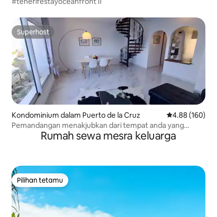
#tenerifestayoceanfront II
Superhost
Superhost
Kondominium dalam Puerto de la Cruz
Penarafan pura
4.88 (160)
Pemandangan menakjubkan dari tempat anda yang
Rumah sewa mesra keluarga
menakjubkan
Pilihan tetamu
Pilihan tetamu