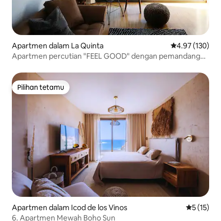
Apartmen dalam La Quinta
Penarafan pura
4.97 (130)
Apartmen percutian "FEEL GOOD" dengan pemandangan
laut dan kolam renang
Pilihan tetamu
Pilihan tetamu
Apartmen dalam Icod de los Vinos
Penarafan 
5 (15)
6. Apartmen Mewah Boho Sun