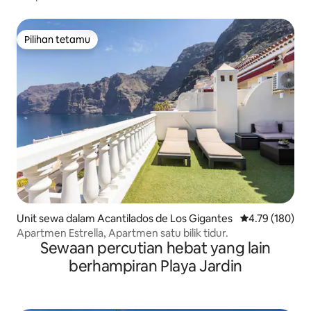
Pilihan tetamu
Pilihan tetamu
Unit sewa dalam Acantilados de Los Gigantes
Penarafan pura
4.79 (180)
Apartmen Estrella, Apartmen satu bilik tidur.
Sewaan percutian hebat yang lain
berhampiran Playa Jardin