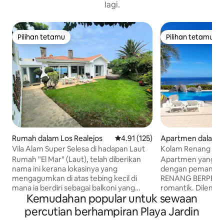
lagi.
Pilihan tetamu
Pilihan tetamu
Pilihan tetamu
Pilihan tetamu
Rumah dalam Los Realejos
Penarafan purata 4.91 daripada 
4.91 (125)
Apartmen dalam P
la Cruz
Vila Alam Super Selesa di hadapan Laut
Kolam Renang Ber
Pemandangan Lau
Rumah "El Mar" (Laut), telah diberikan
Apartmen yang di
nama ini kerana lokasinya yang
dengan pemandan
mengagumkan di atas tebing kecil di
RENANG BERPENYA
mana ia berdiri sebagai balkoni yang
romantik. Dileng
Kemudahan popular untuk sewaan
tidak terkalahkan di atas perubahan laut
kemudahan: Intern
Atlantik yang tidak pernah berakhir siang
stereo, TV 43", NE
percutian berhampiran Playa Jardin
dan malam yang menakjubkan. Terletak
Teres persendiria