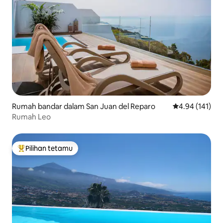
Rumah bandar dalam San Juan del Reparo
Penarafan pura
4.94 (141)
Rumah Leo
Pilihan tetamu
Pilihan utama tetamu