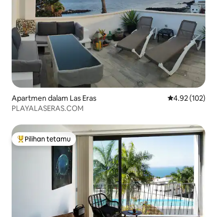
Apartmen dalam Las Eras
Penarafan pura
4.92 (102)
PLAYALASERAS.COM
Pilihan tetamu
Pilihan utama tetamu