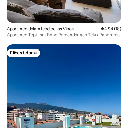
Apartmen dalam Icod de los Vinos
Penarafan pur
4.94 (18)
Apartmen Tepi Laut Boho Pemandangan Teluk Panorama
Pilihan tetamu
Pilihan tetamu