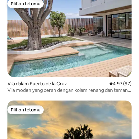
Pilihan tetamu
Pilihan tetamu
Vila dalam Puerto de la Cruz
Penarafan pur
4.97 (97)
Vila moden yang cerah dengan kolam renang dan taman
tropika
Pilihan tetamu
Pilihan tetamu