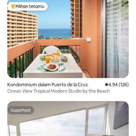
Pilihan tetamu
Pilihan utama tetamu
Kondominium dalam Puerto de la Cruz
Penarafan pura
4.94 (126)
Ocean View Tropical Modern Studio by the Beach
Superhost
Superhost