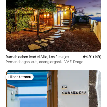
Rumah dalam Icod el Alto, Los Realejos
Penarafan pura
4.91 (149)
Pemandangan laut, ladang organik, VV El Drago
Pilihan tetamu
Pilihan tetamu