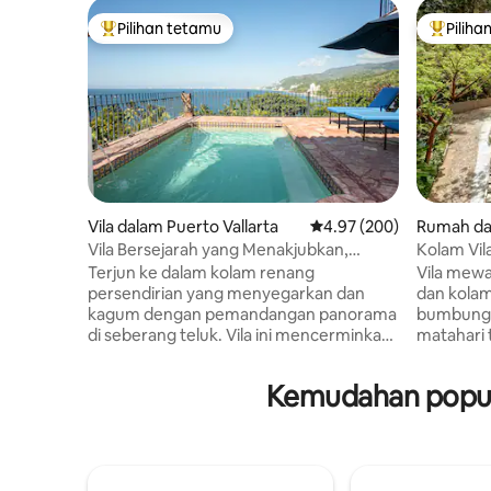
Pilihan tetamu
Piliha
Pilihan utama tetamu
Pilihan
Vila dalam Puerto Vallarta
Penarafan purata 4.97 d
4.97 (200)
Rumah da
as
Vila Bersejarah yang Menakjubkan,
Kolam Vil
Kolam Persendirian & Pemandangan
Pemandan
Terjun ke dalam kolam renang
Vila mew
280°
persendirian yang menyegarkan dan
dan kolam
kagum dengan pemandangan panorama
bumbung,
di seberang teluk. Vila ini mencerminkan
matahari
kemewahan Mexico dunia lama yang
Conchas C
menampilkan balok kayu yang terdedah,
beberapa 
Kemudahan popula
jubin dicat tangan, dan barangan antik
Menawarka
kolonial di samping kemudahan
mandi, ru
kontemporari. Vila kami terletak tinggi di
6.5 bilik 
atas bukit gunung dengan pemandangan
langit at
panorama Teluk Banderas, Puerto
tingkap p