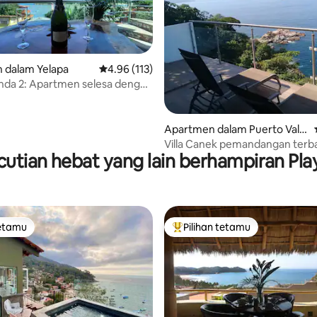
 dalam Yelapa
Penarafan purata 4.96 daripada 5, 113 ulasan
4.96 (113)
nda 2: Apartmen selesa dengan
at bandar
aripada 5, 165 ulasan
Apartmen dalam Puerto Valla
rta
Villa Canek pemandangan terba
utian hebat yang lain berhampiran Play
1
tetamu
Pilihan tetamu
tetamu
Pilihan utama tetamu