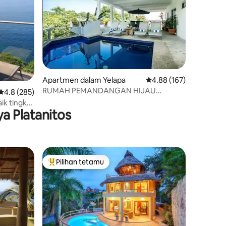
Apartmen dalam Yelapa
Penarafan purata 4.88 
4.88 (167)
RUMAH PEMANDANGAN HIJAU
Penarafan purata 4.8 daripada 5, 285 ulasan
4.8 (285)
DENGAN KOLAM RENANG!!
ik tingkat
a Platanitos
Pilihan tetamu
Pilihan utama tetamu