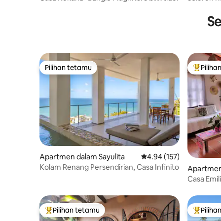
Se
Pilihan tetamu
Piliha
Pilihan tetamu
Pilihan
Apartmen dalam Sayulita
Penarafan purata 4.94 d
4.94 (157)
Kolam Renang Persendirian, Casa Infinito
Apartmen
co
Casa Emili
Pancho
Pilihan tetamu
Piliha
Pilihan utama tetamu
Pilihan