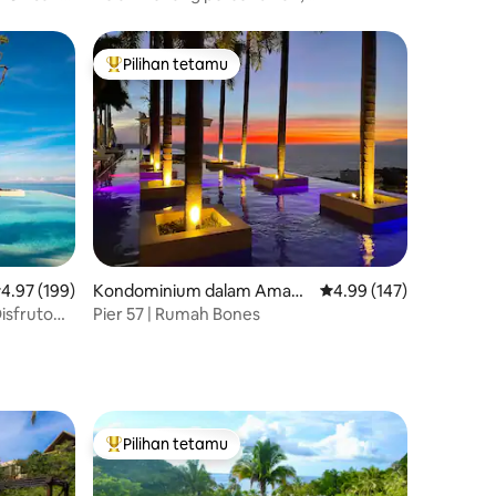
pemandangan laut yang menakjubkan!
Zona Romantica
Pilihan tetamu
Pilihan utama tetamu
enarafan purata 4.97 daripada 5, 199 ulasan
4.97 (199)
Kondominium dalam Amapa
Penarafan purata 4.99 
4.99 (147)
s
isfruto
Pier 57 | Rumah Bones
Pilihan tetamu
Pilihan utama tetamu