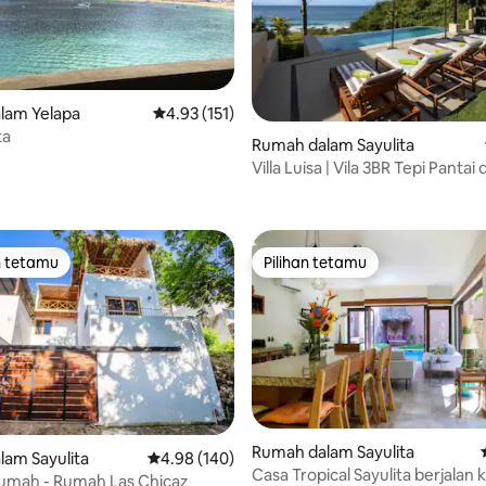
lam Yelapa
Penarafan purata 4.93 daripada 5, 151 ulasan
4.93 (151)
ta
Rumah dalam Sayulita
Villa Luisa | Vila 3BR Tepi Panta
aripada 5, 106 ulasan
Kolam Renang
n tetamu
Pilihan tetamu
 utama tetamu
Pilihan tetamu
Rumah dalam Sayulita
aripada 5, 135 ulasan
am Sayulita
Penarafan purata 4.98 daripada 5, 140 ulasan
4.98 (140)
Casa Tropical Sayulita berjalan k
Rumah - Rumah Las Chicaz