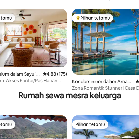
gan Laut
Pancho
tetamu
Pilihan tetamu
tetamu
Pilihan utama tetamu
ium dalam Sayulit
Penarafan purata 4.88 daripada 5, 175 ulasan
4.88 (175)
+ Akses Pantai/Pas Harian
aripada 5, 193 ulasan
Kondominium dalam Amapa
P
n
s
Zona Romantik Stunner! Casa D
Rumah sewa mesra keluarga
PV @ PIER|57
tetamu
Pilihan tetamu
tetamu
Pilihan tetamu