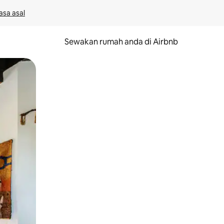
asa asal
Sewakan rumah anda di Airbnb
eret.