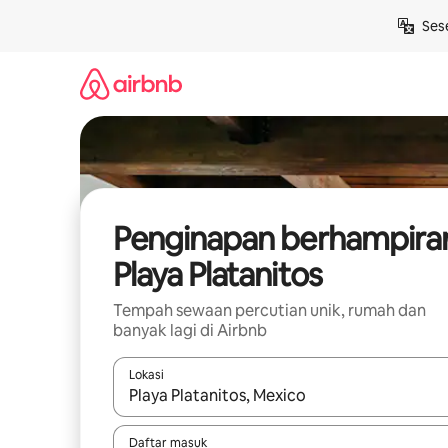
Langkau
Ses
ke
kandungan
Penginapan berhampira
Playa Platanitos
Tempah sewaan percutian unik, rumah dan
banyak lagi di Airbnb
Lokasi
Apabila hasil tersedia, navigasi dengan kekunci
Daftar masuk