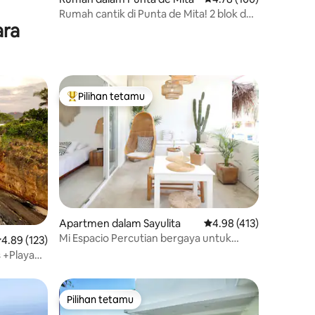
Rumah cantik di Punta de Mita! 2 blok dari
ara
pantai
Pilihan tetamu
Pilihan utama tetamu
Apartmen dalam Sayulita
Penarafan purata 4.98 
4.98 (413)
Mi Espacio Percutian bergaya untuk
enarafan purata 4.89 daripada 5, 123 ulasan
4.89 (123)
pasangan 🖤 bumbung/kolam renang
 +Playa
Pilihan tetamu
Pilihan tetamu