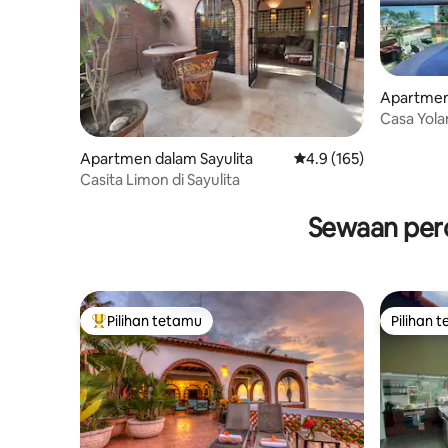
Apartmen
Casa Yola
AC di pus
Apartmen dalam Sayulita
Penarafan purata 4.9 d
4.9 (165)
Casita Limon di Sayulita
Sewaan perc
Pilihan tetamu
Pilihan 
Pilihan utama tetamu
Pilihan 