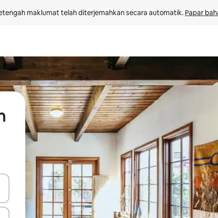
etengah maklumat telah diterjemahkan secara automatik. 
Papar bah
n
 anak panah atas dan bawah atau teroka dengan sentuhan atau gerak l