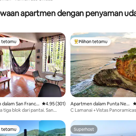
pantai & meluncur
waan apartmen dengan penyaman ud
n tetamu
Pilihan tetamu
 utama tetamu
Pilihan utama tetamu
aripada 5, 157 ulasan
 dalam San Francis
Penarafan purata 4.95 daripada 5, 301 ulasan
4.95 (301)
Apartmen dalam Punta Neg
P
ra
a tiga blok dari pantai. San
C Lamanai +Vistas Panoramicas
Semi Privada
n tetamu
Superhost
 utama tetamu
Superhost