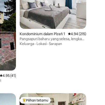
Kondominium dalam Plzeň 1
Penarafan purata 4.94 
4.94 (215)
Pangsapuri baharu yang selesa, lengkap,
dengan garaj di pusat bandar Pilsen
Keluarga
·
Lokasi
·
Sarapan
Penarafan purata 4.95 daripada 5, 41 ulasan
4.95 (41)
ň
Pilihan tetamu
Pilihan utama tetamu