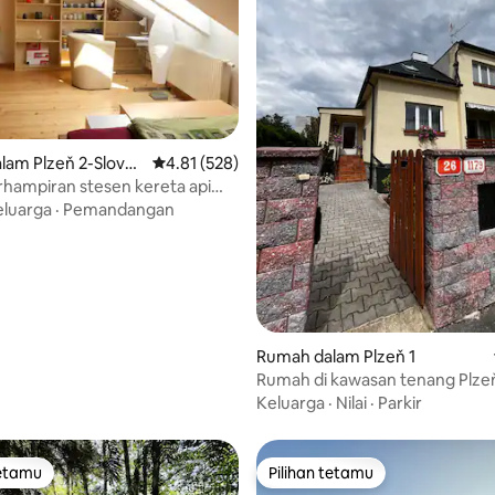
lam Plzeň 2-Slovan
Penarafan purata 4.81 daripada 5, 528 ulasan
4.81 (528)
daripada 5, 59 ulasan
rhampiran stesen kereta api
 + tempat letak kereta di
eluarga
·
Pemandangan
Rumah dalam Plzeň 1
Rumah di kawasan tenang Plze
Keluarga
·
Nilai
·
Parkir
tetamu
Pilihan tetamu
tetamu
Pilihan tetamu