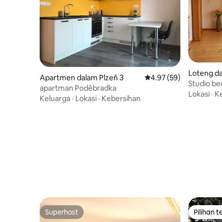
Loteng da
Apartmen dalam Plzeň 3
Penarafan purata 4.97 
4.97 (59)
y
Studio be
apartman Poděbradka
dan pusat
Lokasi
·
K
Keluarga
·
Lokasi
·
Kebersihan
halaman
Superhost
Pilihan 
Superhost
Pilihan 