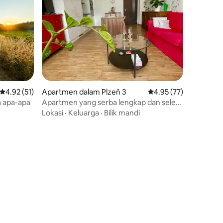
Penarafan purata 4.92 daripada 5, 51 ulasan
4.92 (51)
Apartmen dalam Plzeň 3
Penarafan purata 4.95
4.95 (77)
a apa-apa
Apartmen yang serba lengkap dan selesa
di Pilsen
Lokasi
·
Keluarga
·
Bilik mandi