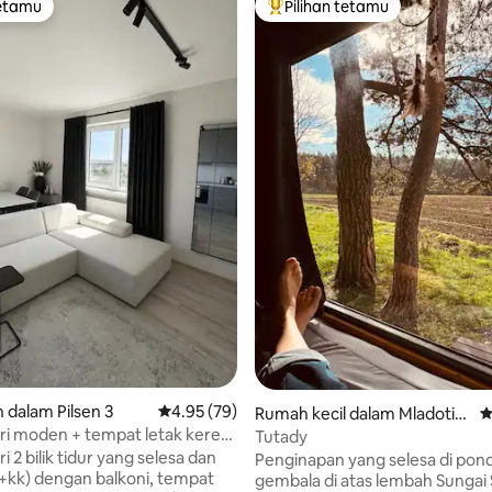
tetamu
Pilihan tetamu
tetamu
Pilihan utama tetamu
 daripada 5, 11 ulasan
dalam Pilsen 3
Penarafan purata 4.95 daripada 5, 79 ulasan
4.95 (79)
Rumah kecil dalam Mladotic
P
e
i moden + tempat letak kereta
Tutady
 2 bilik tidur yang selesa dan
Penginapan yang selesa di pon
kk) dengan balkoni, tempat
gembala di atas lembah Sungai S