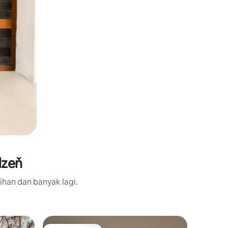
lzeň
ihan dan banyak lagi.
Loteng da