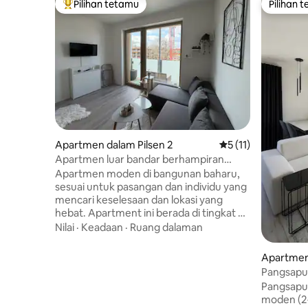
Pilihan tetamu
Pilihan 
Pilihan utama tetamu
Pilihan 
Apartmen dalam Pilsen 2
Penarafan purata 5
5 (11)
Apartmen luar bandar berhampiran
pusat bandar
Apartmen moden di bangunan baharu,
sesuai untuk pasangan dan individu yang
mencari keselesaan dan lokasi yang
hebat. Apartment ini berada di tingkat 4
bangunan yang mempunyai lif dan
Nilai
·
Keadaan
·
Ruang dalaman
dilengkapi sepenuhnya—anda akan
menemui dapur, mesin pembuat kopi,
Apartmen 
Wi-Fi dan balkoni. Satu kelebihan besar
Pangsapur
ialah lokasinya, hanya 10 minit berjalan
percuma
Pangsapuri
kaki dari pusat bandar, dekat dengan
moden (2+
stesen kereta api dan pengangkutan