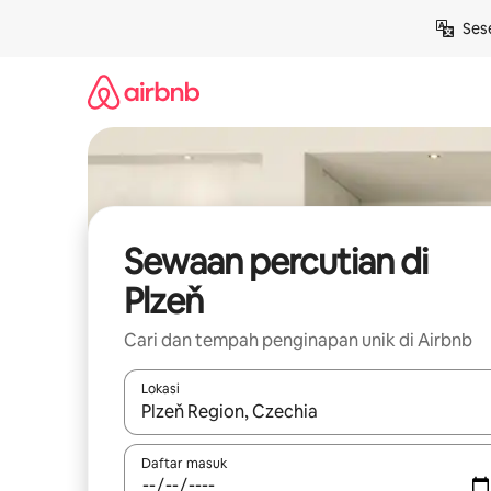
Langkau
Ses
ke
kandungan
Sewaan percutian di
Plzeň
Cari dan tempah penginapan unik di Airbnb
Lokasi
Apabila hasil tersedia, navigasi dengan kekunci
Daftar masuk