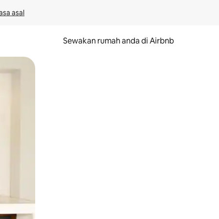
asa asal
Sewakan rumah anda di Airbnb
eret.