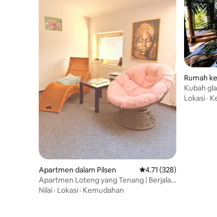
Rumah kec
Kubah gla
panas lua
Lokasi
·
K
Apartmen dalam Pilsen
Penarafan purata 4.71 d
4.71 (328)
Apartmen Loteng yang Tenang | Berjalan
ke mana-mana
Nilai
·
Lokasi
·
Kemudahan