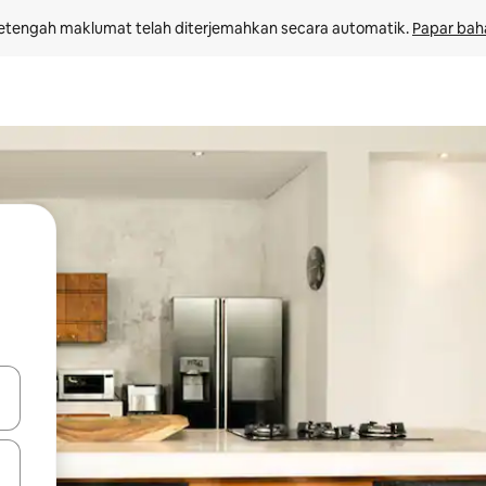
etengah maklumat telah diterjemahkan secara automatik. 
Papar bah
 anak panah atas dan bawah atau teroka dengan sentuhan atau gerak l