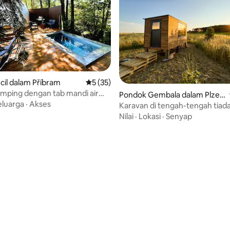
il dalam Příbram
Penarafan purata 5 daripada 5, 35 ulasan
5 (35)
mping dengan tab mandi air
Pondok Gembala dalam Plzeň
r dan sauna
eluarga
·
Akses
-sever
Karavan di tengah-tengah tiad
Nilai
·
Lokasi
·
Senyap
aripada 5, 328 ulasan