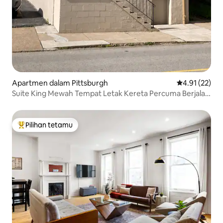
Apartmen dalam Pittsburgh
Penarafan pur
4.91 (22)
Suite King Mewah Tempat Letak Kereta Percuma Berjalan
kaki ke South Side
Pilihan tetamu
Pilihan utama tetamu