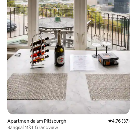
Apartmen dalam Pittsburgh
Penarafan pur
4.76 (37)
Bangsal M&T Grandview