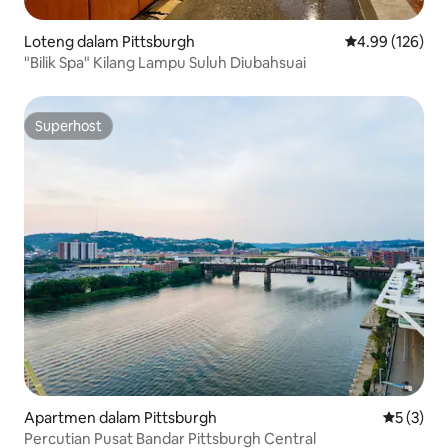
Loteng dalam Pittsburgh
Penarafan pura
4.99 (126)
"Bilik Spa" Kilang Lampu Suluh Diubahsuai
Superhost
Superhost
Apartmen dalam Pittsburgh
Penarafan
5 (3)
Percutian Pusat Bandar Pittsburgh Central