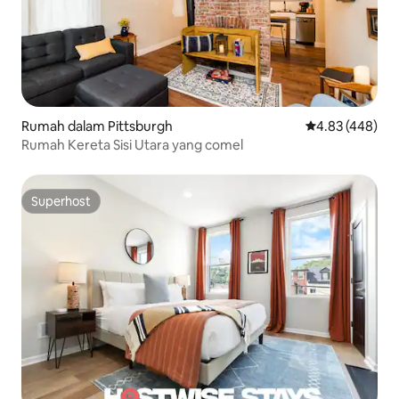
Rumah dalam Pittsburgh
Penarafan pura
4.83 (448)
Rumah Kereta Sisi Utara yang comel
Superhost
Superhost