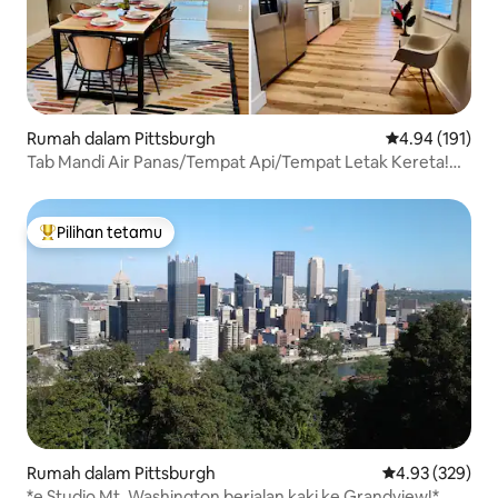
Rumah dalam Pittsburgh
Penarafan pura
4.94 (191)
Tab Mandi Air Panas/Tempat Api/Tempat Letak Kereta!
Kurang daripada 1 batu dari PNC Park
Pilihan tetamu
Pilihan utama tetamu
Rumah dalam Pittsburgh
Penarafan pura
4.93 (329)
*e Studio Mt. Washington berjalan kaki ke Grandview!*