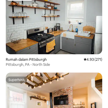
Rumah dalam Pittsburgh
Penarafan pura
4.93 (271)
Pittsburgh, PA - North Side
Superhost
Superhost