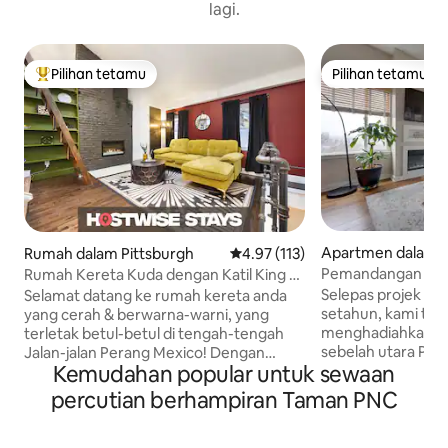
lagi.
Pilihan tetamu
Pilihan tetamu
Pilihan utama tetamu
Pilihan tetamu
Apartmen dalam P
Rumah dalam Pittsburgh
Penarafan purata 4.97 daripada 
4.97 (113)
h
Pemandangan yan
Rumah Kereta Kuda dengan Katil King di
Tempat Letak Ker
Jalan-jalan Perang Mexico
Selepas projek pe
Selamat datang ke rumah kereta anda
setahun, kami ter
yang cerah & berwarna-warni, yang
menghadiahkan ke
terletak betul-betul di tengah-tengah
sebelah utara Pit
Jalan-jalan Perang Mexico! Dengan
Kemudahan popular untuk sewaan
bersejarah. Apa y
banyak ruang untuk pasangan atau
permata pusat ba
pengembara solo, ia mempunyai semua
percutian berhampiran Taman PNC
dikelilingi oleh al
yang anda perlukan untuk penginapan
pemandangan ban
jangka pendek atau panjang.
menakjubkan. Perkara yang Anda Akan
Menampilkan katil king yang cantik,