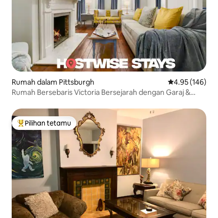
Rumah dalam Pittsburgh
Penarafan pura
4.95 (146)
Rumah Bersebaris Victoria Bersejarah dengan Garaj &
Patio
Pilihan tetamu
Pilihan utama tetamu