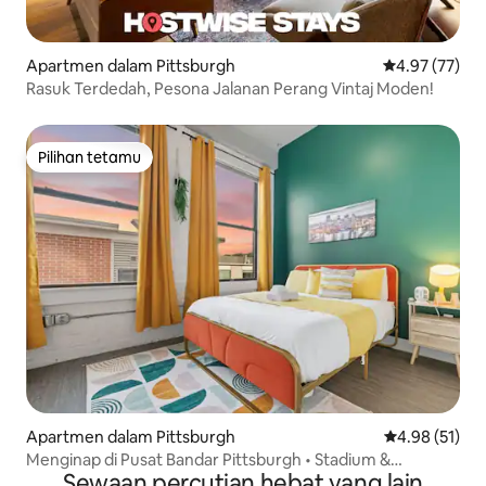
Apartmen dalam Pittsburgh
Penarafan pur
4.97 (77)
Rasuk Terdedah, Pesona Jalanan Perang Vintaj Moden!
Pilihan tetamu
Pilihan tetamu
Apartmen dalam Pittsburgh
Penarafan pur
4.98 (51)
Menginap di Pusat Bandar Pittsburgh • Stadium &
Sewaan percutian hebat yang lain
Persiaran Sungai