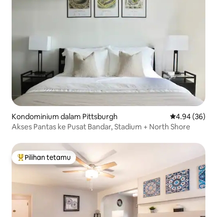
Kondominium dalam Pittsburgh
Penarafan pur
4.94 (36)
Akses Pantas ke Pusat Bandar, Stadium + North Shore
Pilihan tetamu
Pilihan utama tetamu