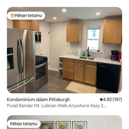
Pilihan tetamu
Pilihan utama tetamu
Kondominium dalam Pittsburgh
Penarafan pura
4.92 (197)
Pusat Bandar Mt. Lubnan-Walk Anywhere-Easy 2
Downtown
Pilihan tetamu
Pilihan tetamu