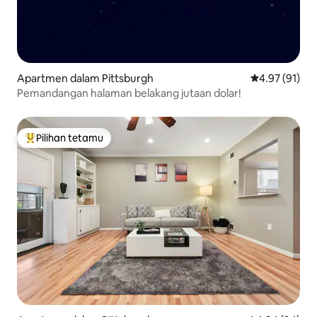
Apartmen dalam Pittsburgh
Penarafan pur
4.97 (91)
Pemandangan halaman belakang jutaan dolar!
Pilihan tetamu
Pilihan utama tetamu