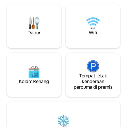
Suka: -Total dan pengubahsuaian
dapur yang lengkap, meja kerja dari
lengkap antara 20
rumah, ruang makan yang luas, ruang
gourmet dan leng
tamu yang berwarna-warni & selesa, dan
kopi/teh - Peman
banyak lagi! Tempat letak kereta adalah
menakjubkan -Dek
percuma dengan permit kami, tetapi jika
pusat bandar, muzi
anda tidak mempunyai kereta, anda
Dapur
Wifi
Sambungan interne
berada dalam kedudukan yang
Persekitaran alam
sempurna untuk berjalan kaki ke
damai - Katil bus
beberapa tempat terbaik di burgh
berhampiran!
Tempat letak
Kolam Renang
kenderaan
percuma di premis