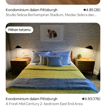
Kondominium dalam Pittsburgh
Penarafan pur
4.85 (26)
Studio Selesa Berhampiran Stadium, Medan Selera dan
Pusat Bandar
Pilihan tetamu
Pilihan tetamu
Kondominium dalam Pittsburgh
Penarafan pura
4.93 (176)
A Fresh Mid Century 2- bedroom East End Area