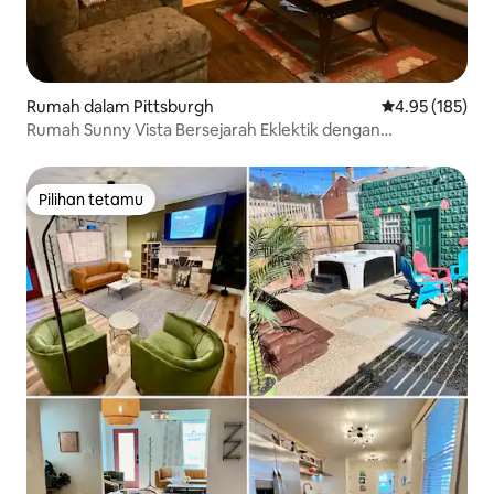
Rumah dalam Pittsburgh
Penarafan pura
4.95 (185)
Rumah Sunny Vista Bersejarah Eklektik dengan
Pemandangan Bandar
Pilihan tetamu
Pilihan tetamu