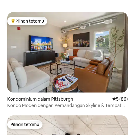
Pilihan tetamu
Pilihan utama tetamu
Kondominium dalam Pittsburgh
Penarafan 
5 (86)
Kondo Moden dengan Pemandangan Skyline & Tempat
Letak Kenderaan
Pilihan tetamu
Pilihan tetamu