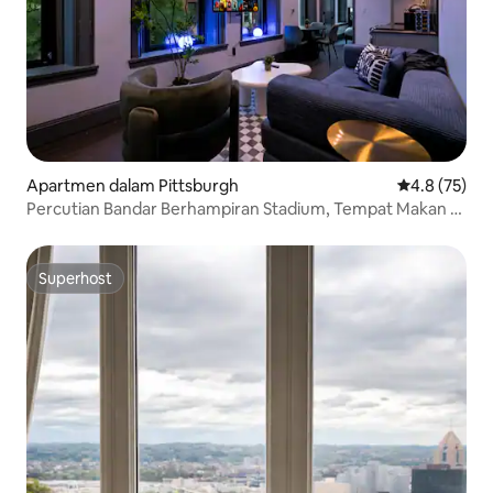
Apartmen dalam Pittsburgh
Penarafan pu
4.8 (75)
Percutian Bandar Berhampiran Stadium, Tempat Makan &
Budaya
Superhost
Superhost