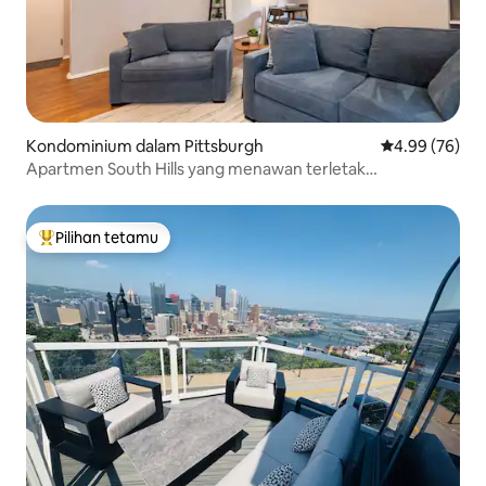
Kondominium dalam Pittsburgh
Penarafan pur
4.99 (76)
Apartmen South Hills yang menawan terletak
berhampiran taman
Pilihan tetamu
Pilihan utama tetamu