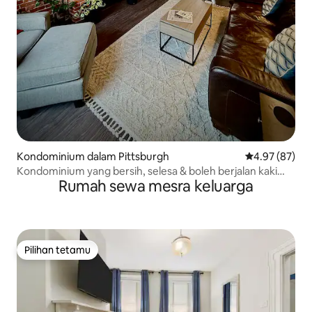
Kondominium dalam Pittsburgh
Penarafan pur
4.97 (87)
Kondominium yang bersih, selesa & boleh berjalan kaki
Rumah sewa mesra keluarga
dengan peningkatan mewah
Pilihan tetamu
Pilihan tetamu