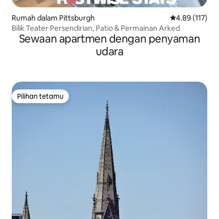
Rumah dalam Pittsburgh
Penarafan pura
4.89 (117)
Bilik Teater Persendirian, Patio & Permainan Arked
Sewaan apartmen dengan penyaman
udara
Pilihan tetamu
Pilihan tetamu