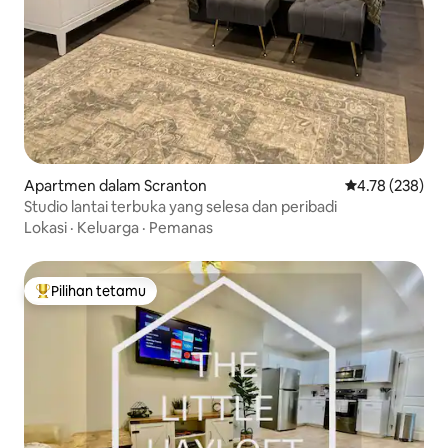
Apartmen dalam Scranton
Penarafan pura
4.78 (238)
Studio lantai terbuka yang selesa dan peribadi
Lokasi
·
Keluarga
·
Pemanas
Pilihan tetamu
Pilihan utama tetamu