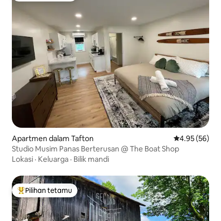
Apartmen dalam Tafton
Penarafan pur
4.95 (56)
Studio Musim Panas Berterusan @ The Boat Shop
Lokasi
·
Keluarga
·
Bilik mandi
Pilihan tetamu
Pilihan utama tetamu