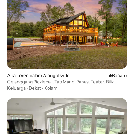
Apartmen dalam Albrightsville
Tempat pen
Baharu
Gelanggang Pickleball, Tab Mandi Panas, Teater, Bilik
Rahsia!
Keluarga
·
Dekat
·
Kolam