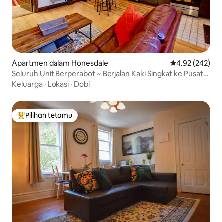
Apartmen dalam Honesdale
Penarafan pura
4.92 (242)
Seluruh Unit Berperabot ~ Berjalan Kaki Singkat ke Pusat
Bandar
Keluarga
·
Lokasi
·
Dobi
Pilihan tetamu
Pilihan utama tetamu