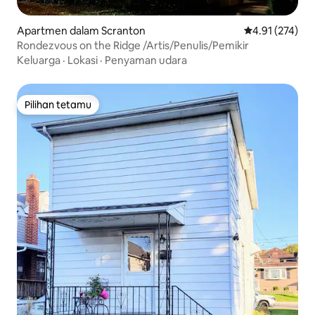
Apartmen dalam Scranton
Penarafan pura
4.91 (274)
Rondezvous on the Ridge /Artis/Penulis/Pemikir
Keluarga
·
Lokasi
·
Penyaman udara
Pilihan tetamu
Pilihan tetamu