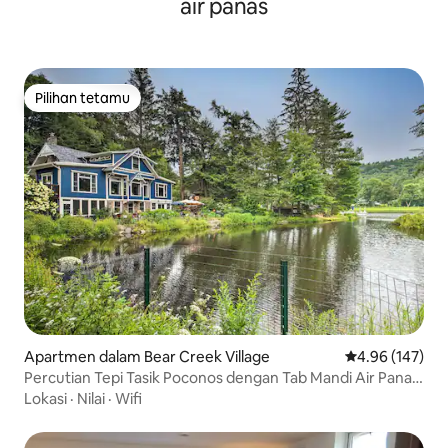
air panas
Pilihan tetamu
Pilihan tetamu
Apartmen dalam Bear Creek Village
Penarafan pura
4.96 (147)
Percutian Tepi Tasik Poconos dengan Tab Mandi Air Panas,
Berhampiran Kembara!
Lokasi
·
Nilai
·
Wifi