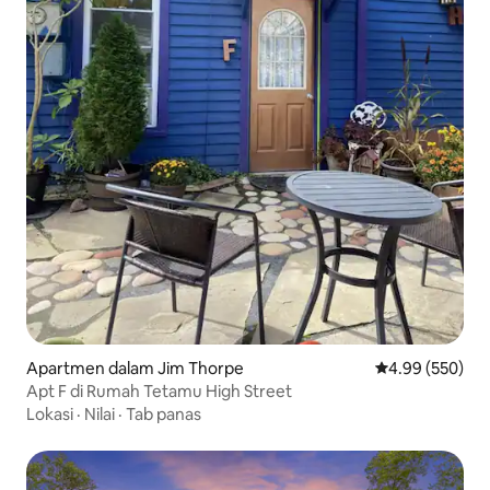
Apartmen dalam Jim Thorpe
Penarafan pura
4.99 (550)
Apt F di Rumah Tetamu High Street
Lokasi
·
Nilai
·
Tab panas