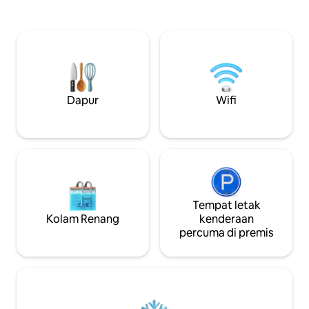
hakikat bahawa ke
banyak lagi! Juga 20 menit ke Blue
pengecualian, JA
Mountain Ski Resort. Kami mempunyai
perkhidmatan tidak
tempat letak kereta khas jika tempat
bersihkan semua 
letak kereta tepi jalan tidak tersedia.
anda sebelum men
Jangan sekali-kali bimbang tentang
Dobi/Tuala/Cadar t
tempat letak kereta. Jarak berjalan kaki
Hanya dibersihka
ke kilang penyulingan Insurrection,
keluar!
Restoran Bonnie & Clyde serta banyak
Dapur
Wifi
kedai tempatan.
Tempat letak
Kolam Renang
kenderaan
percuma di premis