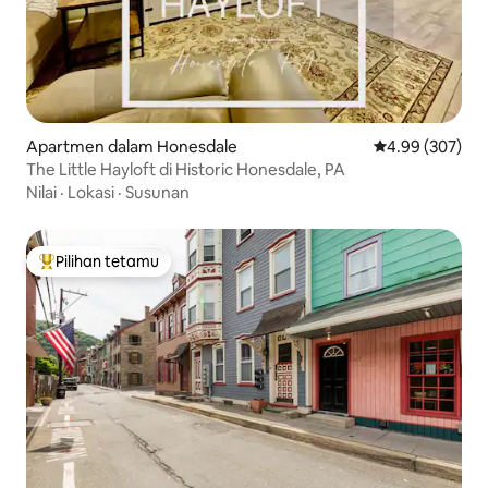
Apartmen dalam Honesdale
Penarafan pura
4.99 (307)
The Little Hayloft di Historic Honesdale, PA
Nilai
·
Lokasi
·
Susunan
Pilihan tetamu
Pilihan utama tetamu