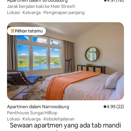
Apartmen dalam Stroudsburg
Penarafan pur
4.91 (76)
Jarak berjalan kaki ke Main Street!
Lokasi
·
Keluarga
·
Penginapan panjang
Pilihan tetamu
Pilihan utama tetamu
Apartmen dalam Narrowsburg
Penarafan pur
4.95 (22)
Penthouse Sungai Hilltop
Lokasi
·
Keluarga
·
Kebolehjalanan
Sewaan apartmen yang ada tab mandi