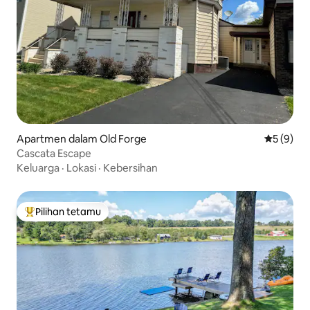
Apartmen dalam Old Forge
Penarafan
5 (9)
Cascata Escape
Keluarga
·
Lokasi
·
Kebersihan
Pilihan tetamu
Pilihan utama tetamu