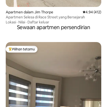
Apartmen dalam Jim Thorpe
Penarafan pura
4.94 (412)
Apartmen Selesa di Race Street yang Bersejarah
Lokasi
·
Nilai
·
Daftar keluar
Sewaan apartmen persendirian
Pilihan tetamu
Pilihan utama tetamu