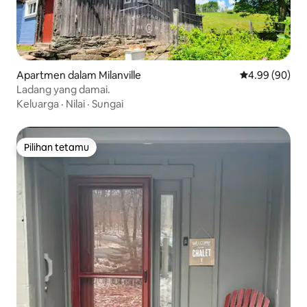
Apartmen dalam Milanville
Penarafan pura
4.99 (90)
Ladang yang damai.
Keluarga
·
Nilai
·
Sungai
Pilihan tetamu
Pilihan tetamu