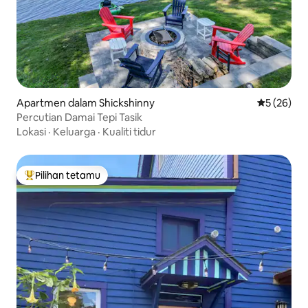
Apartmen dalam Shickshinny
Penarafan 
5 (26)
Percutian Damai Tepi Tasik
Lokasi
·
Keluarga
·
Kualiti tidur
Pilihan tetamu
Pilihan utama tetamu