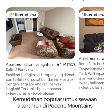
Pilihan tetamu
Pilihan tetamu
Pilihan utama tetamu
Pilihan tetamu
Apartmen dalam 
Reno Baru berhamp
Apartmen dalam Lehighton
Penarafan purata 4.91 daripada 
4.91 (137)
Wallanpaupack - B
Tanpa kunci!Apt 
Suite 2 Parkview
Tasik Wallanpaup
Pastikan ia ringkas di tempat yang damai
jalan yang tenang,
dan terletak di pusat bandar ini. Mesti ok
lokasi, halaman ya
dengan langkah-langkah, banyak
Kawasan ski Masth
Lokasi
·
Nilai
·
Peng
langkah! Terletak di pusat bandar
WiFi dikongsi jad
Lehighton Pa. Beberapa minit ke pusat
Lokasi
·
Nilai
·
Kebolehjalanan
kelajuan yang pan
bandar bersejarah Jim Thorpe dan denai
Kemudahan popular untuk sewaan
tidak dibenarkan 
D&L untuk mendaki, berbasikal, berakit,
apartmen di Pocono Mountains
berbangga dengan
menjamu selera, menjamu selera dan