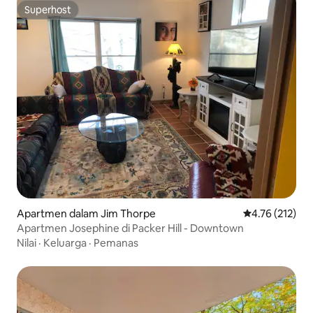
Superhost
Superhost
Apartmen dalam Jim Thorpe
Penarafan pura
4.76 (212)
Apartmen Josephine di Packer Hill - Downtown
Nilai
·
Keluarga
·
Pemanas