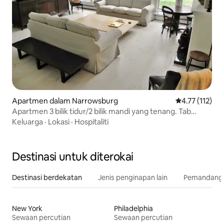
Apartmen dalam Narrowsburg
Penarafan pura
4.77 (112)
Apartmen 3 bilik tidur/2 bilik mandi yang tenang. Tab
mandi air panas/kolam. 5 min ke bandar
Keluarga
·
Lokasi
·
Hospitaliti
Destinasi untuk diterokai
Destinasi berdekatan
Jenis penginapan lain
Pemandangan
New York
Philadelphia
Sewaan percutian
Sewaan percutian