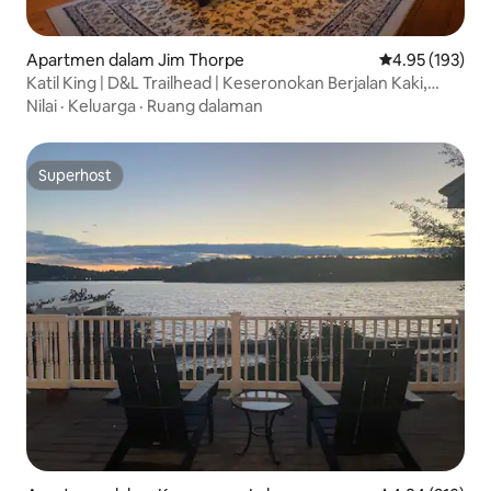
Apartmen dalam Jim Thorpe
Penarafan pura
4.95 (193)
Katil King | D&L Trailhead | Keseronokan Berjalan Kaki,
Berbasikal & Mendaki!
Nilai
·
Keluarga
·
Ruang dalaman
Superhost
Superhost