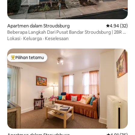
Apartmen dalam Stroudsburg
Penarafan pur
4.94 (32)
Beberapa Langkah Dari Pusat Bandar Stroudsburg | 2BR +
Menempatkan 4
Lokasi
·
Keluarga
·
Keselesaan
Pilihan tetamu
Pilihan utama tetamu