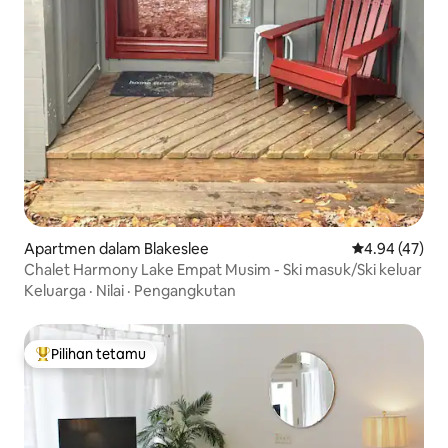
Apartmen dalam Blakeslee
Penarafan pur
4.94 (47)
Chalet Harmony Lake Empat Musim - Ski masuk/Ski keluar
Keluarga
·
Nilai
·
Pengangkutan
Pilihan tetamu
Pilihan utama tetamu