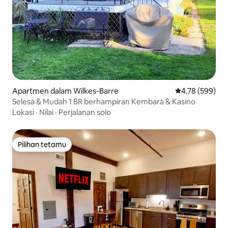
Apartmen dalam Wilkes-Barre
Penarafan pura
4.78 (599)
Selesa & Mudah 1 BR berhampiran Kembara & Kasino
Lokasi
·
Nilai
·
Perjalanan solo
Pilihan tetamu
Pilihan tetamu