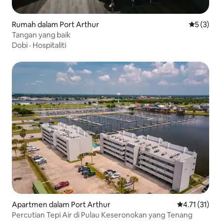
Rumah dalam Port Arthur
Penarafan
5 (3)
Tangan yang baik
Dobi
·
Hospitaliti
Apartmen dalam Port Arthur
Penarafan pur
4.71 (31)
Percutian Tepi Air di Pulau Keseronokan yang Tenang