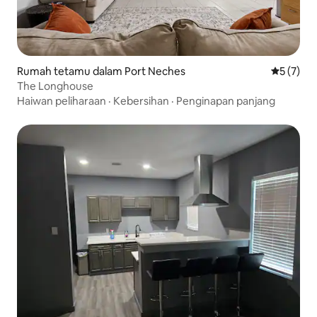
Rumah tetamu dalam Port Neches
Penarafan
5 (7)
The Longhouse
Haiwan peliharaan
·
Kebersihan
·
Penginapan panjang