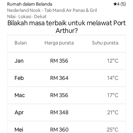
Rumah dalam Belanda
Penarafan
4 (5)
Nederland Nook - Tab Mandi Air Panas & Gril
Nilai
·
Lokasi
·
Dekat
Bilakah masa terbaik untuk melawat Port
Arthur?
Bulan
Harga purata
Suhu purata
Jan
RM 356
12°C
Feb
RM 364
14°C
Mac
RM 356
17°C
Apr
RM 348
21°C
Mei
RM 360
25°C