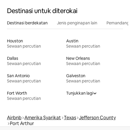
Destinasi untuk diterokai
Destinasi berdekatan
Jenis penginapan lain
Pemandangan
Houston
Austin
Sewaan percutian
Sewaan percutian
Dallas
New Orleans
Sewaan percutian
Sewaan percutian
San Antonio
Galveston
Sewaan percutian
Sewaan percutian
Fort Worth
Tunjukkan lagi
Sewaan percutian
Airbnb
Amerika Syarikat
Texas
Jefferson County
Port Arthur