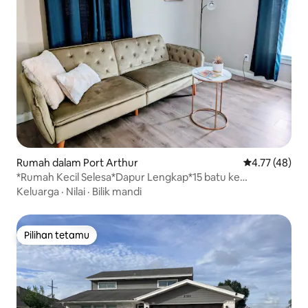
Rumah dalam Port Arthur
Penarafan pur
4.77 (48)
*Rumah Kecil Selesa*Dapur Lengkap*15 batu ke
SabinePass
Keluarga
·
Nilai
·
Bilik mandi
Pilihan tetamu
Pilihan tetamu