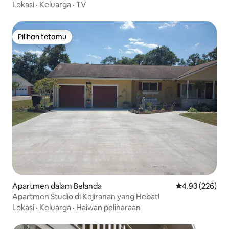
Lokasi
·
Keluarga
·
TV
Pilihan tetamu
Pilihan tetamu
Apartmen dalam Belanda
Penarafan pura
4.93 (226)
Apartmen Studio di Kejiranan yang Hebat!
Lokasi
·
Keluarga
·
Haiwan peliharaan