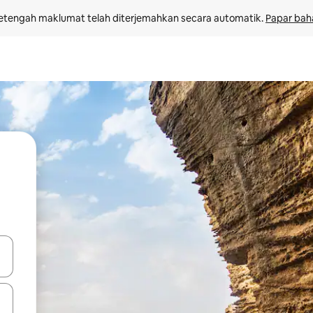
etengah maklumat telah diterjemahkan secara automatik. 
Papar bah
 anak panah atas dan bawah atau teroka dengan sentuhan atau gerak l