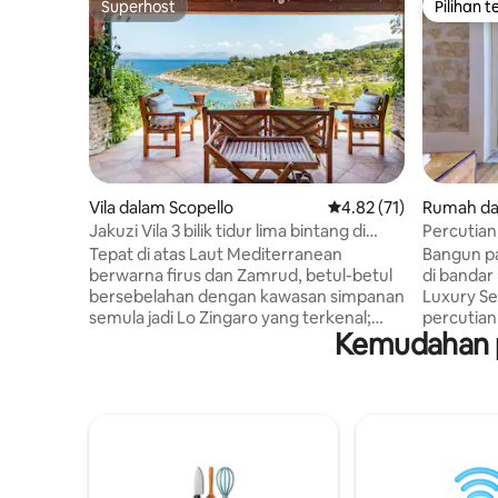
Superhost
Pilihan 
Superhost
Pilihan 
Vila dalam Scopello
Penarafan purata 4.82 
4.82 (71)
Rumah dal
Jakuzi Vila 3 bilik tidur lima bintang di
Percutia
bawah bintang
pemanda
Tepat di atas Laut Mediterranean
Bangun p
berwarna firus dan Zamrud, betul-betul
di bandar 
bersebelahan dengan kawasan simpanan
Luxury Se
semula jadi Lo Zingaro yang terkenal;
percutian 
Kemudahan p
dengan Jacuzzi betul-betul di bawah
Laut Medi
langit berbintang biru yang
penting d
menakjubkan, Vila ini adalah impian
Mulakan p
sebenar. Anda hanya perlu melihat
balkoni p
sekilas pandang dan anda akan dapat
perairan,
menikmati syurga ini di depan pintu anda.
teluk yan
Dari November hingga Mac anggap vila
langkah j
ini sebagai percutian musim sejuk anda.
terbenam 