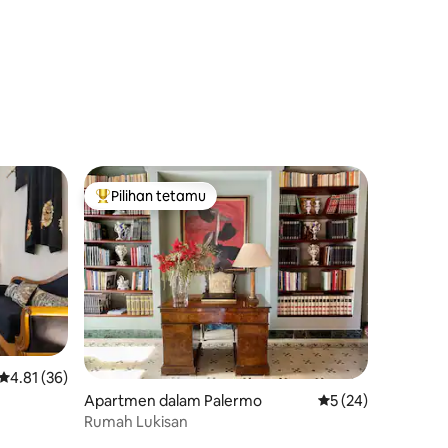
Pilihan tetamu
Pilihan utama tetamu
Penarafan purata 4.81 daripada 5, 36 ulasan
4.81 (36)
Apartmen dalam Palermo
Penarafan purata 5
5 (24)
Rumah Lukisan