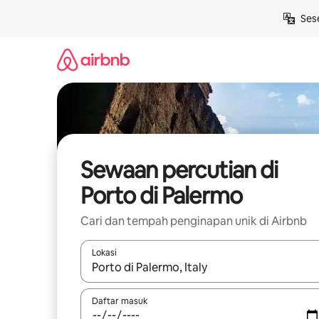
Langkau
Ses
ke
kandungan
Sewaan percutian di
Porto di Palermo
Cari dan tempah penginapan unik di Airbnb
Lokasi
Apabila hasil tersedia, navigasi dengan kekunci
Daftar masuk