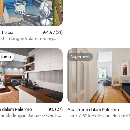
 Trabia
Penarafan purata 4.97 daripada 5, 31 ulasan
4.97 (31)
t akhir dengan kolam renang
menghadap laut
tetamu
Superhost
tetamu
Superhost
daripada 5, 12 ulasan
 dalam Palermo
Penarafan purata 5 daripada 5, 27 ulasan
5 (27)
Apartmen dalam Palermo
antik dengan Jacuzzi • Centro
Libertà 62 keselesaan eksklusif!