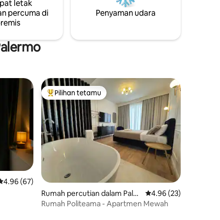
at letak
,
menyembunyikan bilik wap persendirian
n percuma di
Penyaman udara
ah
dan sudut kesejahteraan, menawarkan
remis
anya
ketenangan tahap spa tanpa
meninggalkan apartmen anda.
Palermo
Pilihan tetamu
Pilihan utama tetamu
Penarafan purata 4.96 daripada 5, 67 ulasan
4.96 (67)
Rumah percutian dalam Paler
Penarafan purata 4.96
4.96 (23)
mo
Rumah Politeama - Apartmen Mewah