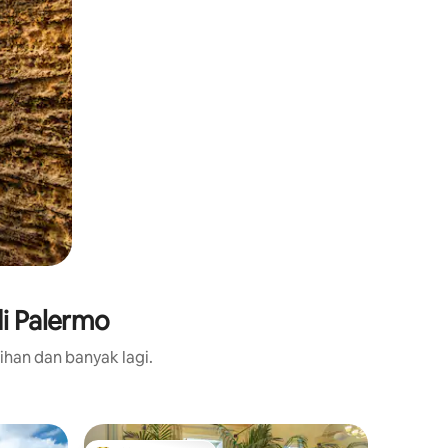
di Palermo
ihan dan banyak lagi.
Apartme