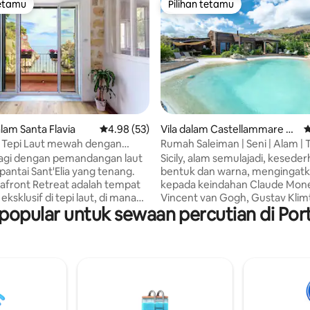
tetamu
Pilihan tetamu
tetamu
Pilihan tetamu
daripada 5, 71 ulasan
am Santa Flavia
Penarafan purata 4.98 daripada 5, 53 ulasan
4.98 (53)
Vila dalam Castellammare de
P
l Golfo
n Tepi Laut mewah dengan
Rumah Saleiman | Seni | Alam | 
ngan yang memukau
agi dengan pemandangan laut
Sicily, alam semulajadi, kesede
pantai Sant'Elia yang tenang.
bentuk dan warna, mengingatk
afront Retreat adalah tempat
kepada keindahan Claude Mone
eksklusif di tepi laut, di mana
Vincent van Gogh, Gustav Klim
opular untuk sewaan percutian di Port
terranean menjadi sebahagian
Sorolla, berbaring di dalam kan
aripada penginapan anda.
mereka. Casa Saleiman menam
agi anda dengan sarapan di
pesona Sicily, dengan pemand
ersendirian yang menghadap
Teluk Castellammare yang men
 luangkan hari anda meneroka
Rizab Zingaro, Tonnara Scopell
g jernih yang hanya beberapa
faraglioni, dan pulau Ustica, sek
auhnya, dan nikmati matahari
pandang. Tiada tempat yang leb
yang tidak dapat dilupakan
untuk membinanya. Batu, Kayu,