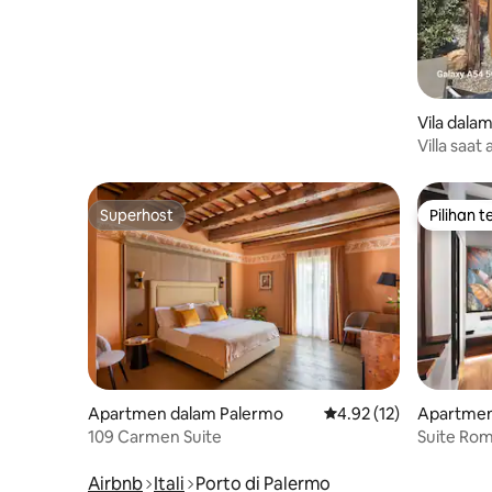
Vila dalam
Villa saa
infiniti 
Superhost
Pilihan 
Superhost
Pilihan 
Apartmen dalam Palermo
Penarafan purata 4.92 
4.92 (12)
Apartmen
109 Carmen Suite
Suite Rom
Palermo
Airbnb
Itali
Porto di Palermo