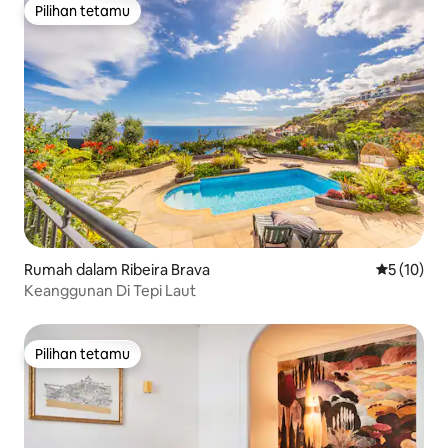
Pilihan tetamu
Pilihan tetamu
Rumah dalam Ribeira Brava
Penarafan 
5 (10)
Keanggunan Di Tepi Laut
Pilihan tetamu
Pilihan tetamu