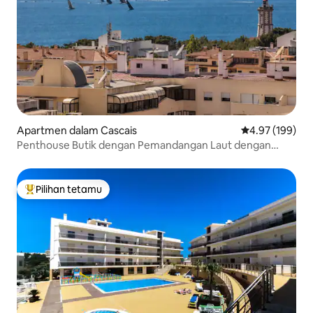
Apartmen dalam Cascais
Penarafan pura
4.97 (199)
Penthouse Butik dengan Pemandangan Laut dengan
KOLAM RENANG & Tempat Letak Kenderaan
Pilihan tetamu
Pilihan utama tetamu