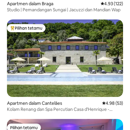
Apartmen dalam Braga
Penarafan pura
4.93 (122)
Studio | Pemandangan Sungai | Jacuzzi dan Mandian Wap
Pilihan tetamu
Pilihan utama tetamu
Apartmen dalam Cantelães
Penarafan pur
4.98 (53)
Kolam Renang dan Spa Percutian Casa d'Henrique -
Apartm
Pilihan tetamu