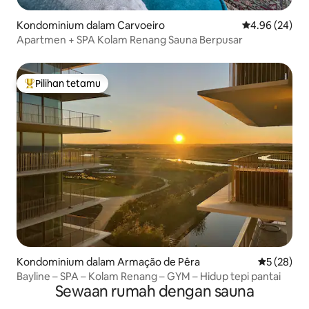
Kondominium dalam Carvoeiro
Penarafan pur
4.96 (24)
Apartmen + SPA Kolam Renang Sauna Berpusar
Pilihan tetamu
Pilihan utama tetamu
Kondominium dalam Armação de Pêra
Penarafan 
5 (28)
Bayline – SPA – Kolam Renang – GYM – Hidup tepi pantai
Sewaan rumah dengan sauna