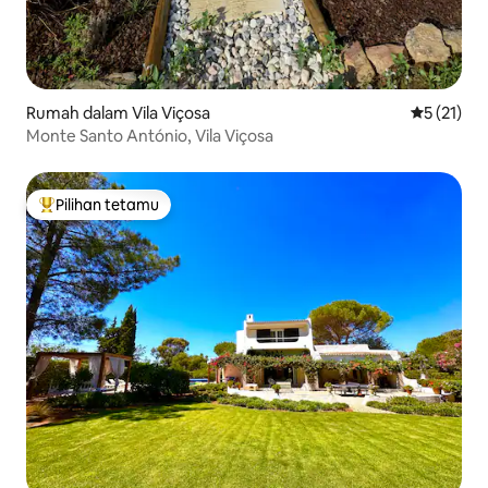
Rumah dalam Vila Viçosa
Penarafan 
5 (21)
Monte Santo António, Vila Viçosa
Pilihan tetamu
Pilihan utama tetamu