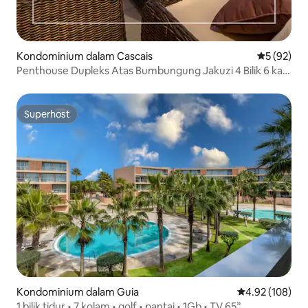
Kondominium dalam Cascais
Penarafan 
5 (92)
Penthouse Dupleks Atas Bumbungung Jakuzi 4 Bilik 6 katil
8 orang
Superhost
Superhost
Kondominium dalam Guia
Penarafan pura
4.92 (108)
1 bilik tidur • 7 kolam • golf • pantai • 1Gb • TV 65”