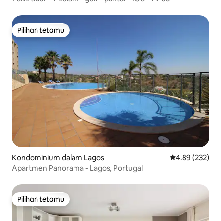
Pilihan tetamu
Pilihan tetamu
Kondominium dalam Lagos
Penarafan pura
4.89 (232)
Apartmen Panorama - Lagos, Portugal
Pilihan tetamu
Pilihan tetamu