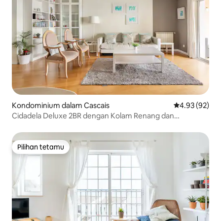
Kondominium dalam Cascais
Penarafan pur
4.93 (92)
Cidadela Deluxe 2BR dengan Kolam Renang dan
Pemandangan Laut
Pilihan tetamu
Pilihan tetamu