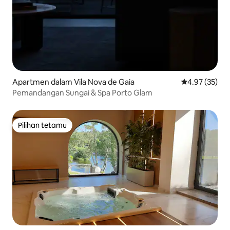
Apartmen dalam Vila Nova de Gaia
Penarafan pur
4.97 (35)
Pemandangan Sungai & Spa Porto Glam
Pilihan tetamu
Pilihan tetamu