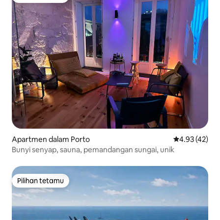
Pilihan tetamu
Apartmen dalam Porto
Penarafan pur
4.93 (42)
Bunyi senyap, sauna, pemandangan sungai, unik
Pilihan tetamu
Pilihan tetamu