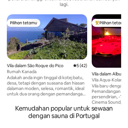
lagi.
Pilihan tetamu
Pilihan tetamu
Pilihan tetamu
Pilihan utama te
Vila dalam São Roque do Pico
Penarafan purata 5 daripada
5 (42)
Rumah Kanada
Vila dalam Albufei
Adakah anda ingin tinggal di kotej batu,
Vila Aqua-Kolam 
desa, tetapi dengan suasana dan hiasan
Sauna-Urutan-Gi
Vila baru dengan 
dalaman moden, selesa, romantik, ideal
Pemandangan laut
untuk dua orang dengan pemandangan
persendirian, -TV
yang menakjubkan? Anda berada di
Cinema Sound, + 20
tempat yang betul, ia ada di sini.
Kemudahan popular untuk sewaan
barbeku gas, berhawa d
Terdapat dek dengan kerusi rehat,
bilik, 10 minit berj
dengan sauna di Portugal
barbeku batu, pemandangan penuh
Kolam renang den
pulau São Jorge dan terusan. Dari
sepanjang hari. -Jakuzi Spa untuk 5
sebelah kirinya, tebing paroki São Roque,