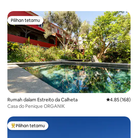
Pilihan tetamu
Pilihan tetamu
Rumah dalam Estreito da Calheta
Penarafan pura
4.85 (168)
Casa do Penique ORGANIK
Pilihan tetamu
Pilihan utama tetamu