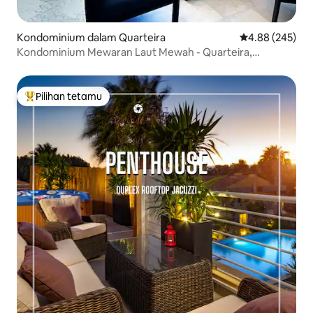
Kondominium dalam Quarteira
Penarafan pura
4.88 (245)
Kondominium Mewaran Laut Mewah - Quarteira,
Vilamoura
Pilihan tetamu
Pilihan utama tetamu