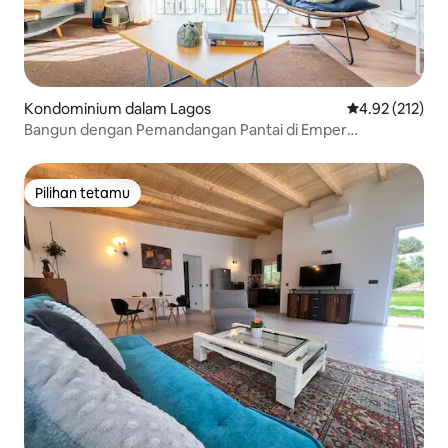
Kondominium dalam Lagos
Penarafan pura
4.92 (212)
Bangun dengan Pemandangan Pantai di Emper
Penthouse Praia da Luz yang Cerah
Pilihan tetamu
Pilihan tetamu