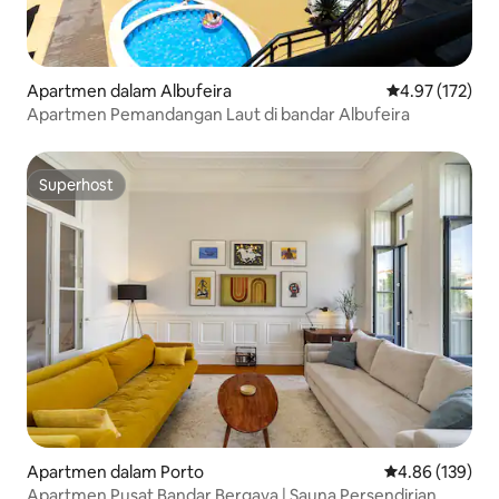
Apartmen dalam Albufeira
Penarafan pura
4.97 (172)
Apartmen Pemandangan Laut di bandar Albufeira
Superhost
Superhost
Apartmen dalam Porto
Penarafan pura
4.86 (139)
Apartmen Pusat Bandar Bergaya | Sauna Persendirian