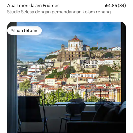
Apartmen dalam Friúmes
Penarafan pur
4.85 (34)
Studio Selesa dengan pemandangan kolam renang
Pilihan tetamu
Pilihan tetamu