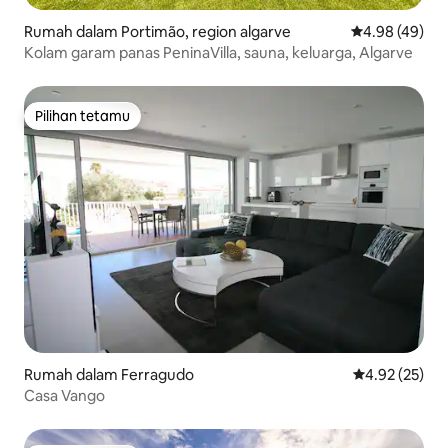
Rumah dalam Portimão, region algarve
Penarafan pur
4.98 (49)
Kolam garam panas PeninaVilla, sauna, keluarga, Algarve
Pilihan tetamu
Pilihan tetamu
Rumah dalam Ferragudo
Penarafan pur
4.92 (25)
Casa Vango