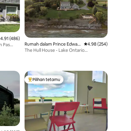
enarafan purata 4.91 daripada 5, 486 ulasan
4.91 (486)
Rumah dalam Prince Edwar
Penarafan purata 4.98 d
4.98 (254)
n Pas
d
The Hull House - Lake Ontario
Waterfront w Sauna
Pilihan tetamu
Pilihan utama tetamu