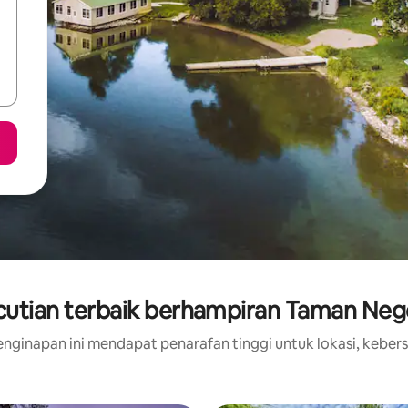
utian terbaik berhampiran Taman Neger
nginapan ini mendapat penarafan tinggi untuk lokasi, kebers