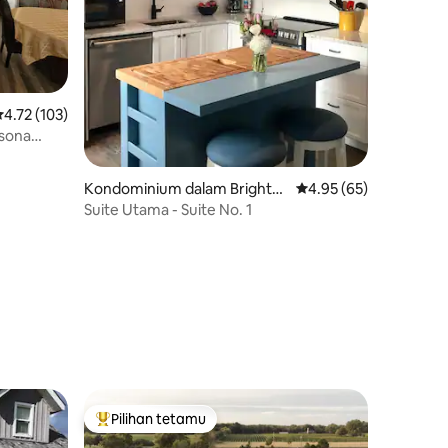
enarafan purata 4.72 daripada 5, 103 ulasan
4.72 (103)
sona
Kondominium dalam Brighto
Penarafan purata 4.95
4.95 (65)
n
Suite Utama - Suite No. 1
Pilihan tetamu
Pilihan utama tetamu