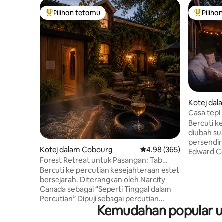
Pilihan tetamu
Piliha
Pilihan utama tetamu
Pilihan
Kotej dal
Casa tepi
SAUNA da
Bercuti k
diubah sua
persendir
Kotej dalam Cobourg
Penarafan purata 4.98 d
4.98 (365)
Edward Co
Forest Retreat untuk Pasangan: Tab
sauna pan
Mandi Panas, Sauna, Pendiang Api
Bercuti ke percutian kesejahteraan estet
air panas
bersejarah. Diterangkan oleh Narcity
Percutian 
Canada sebagai “Seperti Tinggal dalam
Quinte, h
Percutian” Dipuji sebagai percutian
minit mem
Kemudahan popular un
pasangan, berhampiran Ste. Anne's Spa.
ke Picton
Ikuti kami @coachhouse_cobourg Masuk
dengan ba