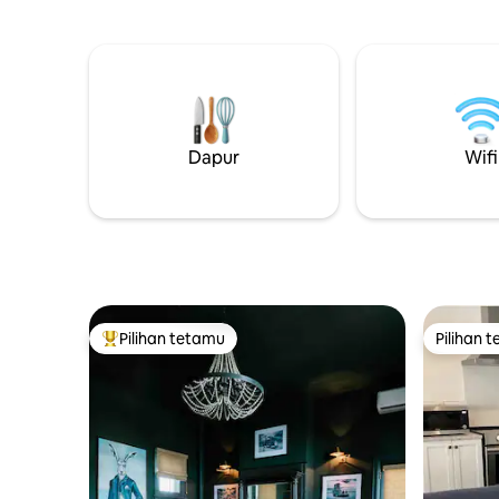
ke rumah jurulatih berusia 150 tahun
Ruang hal
yang terletak di estet Victoria seluas 5
penginapa
ekar yang menakjubkan. Rumah tetamu
pasangan 
yang dipulihkan dengan indah ini
pemandan
menggabungkan pesona bersejarah
dengan keselesaan moden, menawarkan
tab mandi air panas persendirian, sauna,
Dapur
Wifi
pendiang api yang selesa dan percutian
yang tenang beberapa minit dari pusat
bandar Cobourg yang meriah dan pantai
yang bersih.
Pilihan tetamu
Pilihan 
Pilihan utama tetamu
Pilihan 