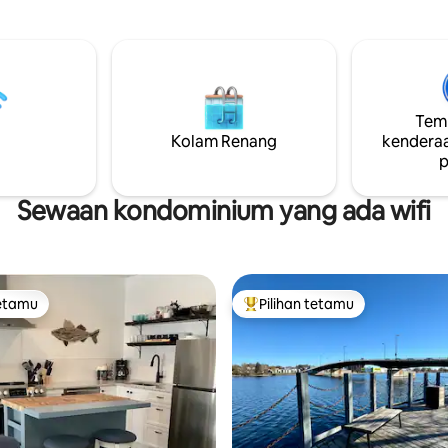
aman yang luas menjadikan
Brighton untuk kafe dan temp
n ini ideal untuk kumpulan,
dan Ste. Anne’s Spa untuk perj
dan keluarga yang mencari
sehari yang santai. Ingin mener
gan indah dan kemudahan spa
lanjut? Nikmati perjalanan seha
persendirian. ST-2023-0002
mudah ke kilang wain Sandban
Prince Edward County.
Temp
Kolam Renang
kenderaa
p
Sewaan kondominium yang ada wifi
tetamu
Pilihan tetamu
tetamu
Pilihan utama tetamu