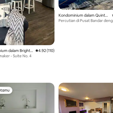
Kondominium dalam Quinte
West
Percutian di Pusat Bandar deng
Atas Bumbung
ium dalam Brighto
Penarafan purata 4.92 daripada 5, 110 ulasan
4.92 (110)
naker - Suite No. 4
aripada 5, 257 ulasan
tetamu
tetamu