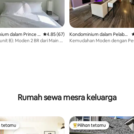
ium dalam Prince E
Penarafan purata 4.85 daripada 5, 67 ulasan
4.85 (67)
Kondominium dalam Pelabu
P
han Harapan
unit B): Moden 2 BR dari Main St
Kemudahan Moden dengan Pe
Warisan!
daripada 5, 55 ulasan
Rumah sewa mesra keluarga
n tetamu
Pilihan tetamu
 utama tetamu
Pilihan utama tetamu