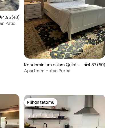
Penarafan purata 4.95 daripada 5, 40 ulasan
4.95 (40)
an Patio
Kondominium dalam Quinte
Penarafan purata 4.87
4.87 (60)
West
Apartmen Hutan Purba.
Pilihan tetamu
Pilihan tetamu