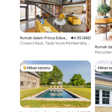
Rumah dalam Prince Edwar
Penarafan purata 4.95 d
4.95 (486)
d
Crowe's Nest, Tiada Yuran Pembersihan,
Rumah da
Tab Mandi Panas
Percutia
dengan Ko
Panas
Pilihan tetamu
Pilihan 
Pilihan utama tetamu
Pilihan 