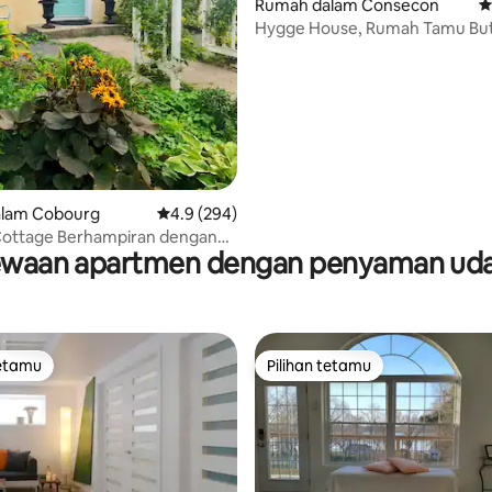
aripada 5, 225 ulasan
Rumah dalam Consecon
P
Hygge House, Rumah Tamu But
Selesa
lam Cobourg
Penarafan purata 4.9 daripada 5, 294 ulasan
4.9 (294)
Cottage Berhampiran dengan
waan apartmen dengan penyaman ud
bourg.
tetamu
Pilihan tetamu
tetamu
Pilihan tetamu