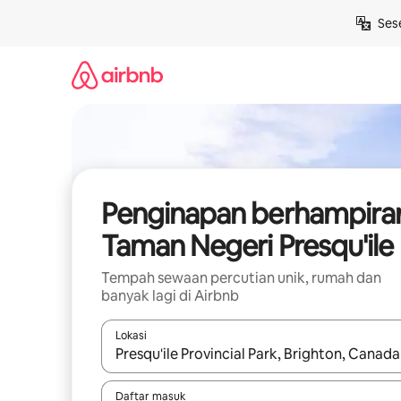
Langkau
Ses
ke
kandungan
Penginapan berhampira
Taman Negeri Presqu'ile
Tempah sewaan percutian unik, rumah dan
banyak lagi di Airbnb
Lokasi
Apabila hasil tersedia, navigasi dengan kekunci
Daftar masuk