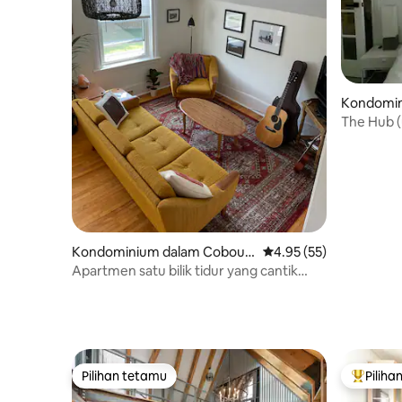
Kondomin
dward
The Hub (
Picton
Kondominium dalam Cobour
Penarafan purata 4.95 
4.95 (55)
g
Apartmen satu bilik tidur yang cantik
(berhampiran pusat bandar/pantai)
Pilihan tetamu
Piliha
Pilihan tetamu
Pilihan