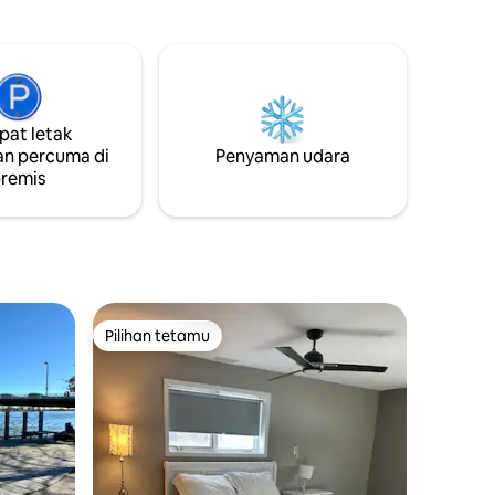
pantas, ruang kerja khusus, lubang api,
at makan,
struktur permainan kanak-kanak dan
alanan
pengecas EV. Sesuai untuk keluarga,
oka lebih
pasangan dan pekerja jarak jauh yang
ri yang
mencari privasi dan pemandangan.
ks dan
at letak
n percuma di
Penyaman udara
remis
Pilihan tetamu
Pilihan tetamu