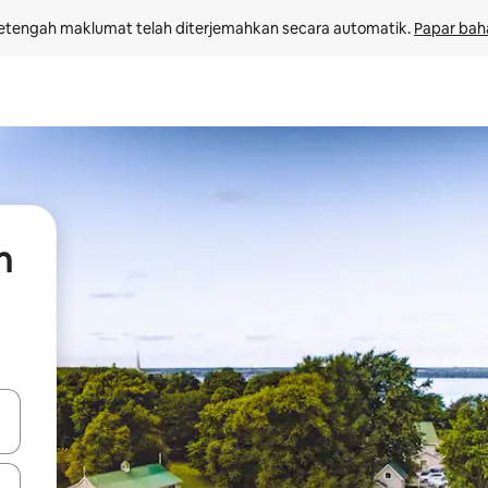
etengah maklumat telah diterjemahkan secara automatik. 
Papar bah
n
 anak panah atas dan bawah atau teroka dengan sentuhan atau gerak l