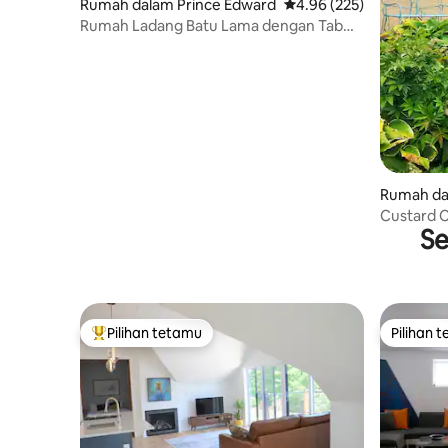
Rumah dalam Prince Edward
Penarafan purata 4.96 d
4.96 (225)
Rumah Ladang Batu Lama dengan Tab
Mandi Air Panas & Kolam Renang Panas
Rumah da
Custard 
Se
Pantai Co
Pilihan tetamu
Pilihan 
Pilihan utama tetamu
Pilihan 