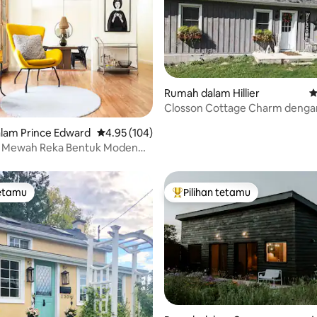
Rumah dalam Hillier
P
aripada 5, 486 ulasan
Closson Cottage Charm denga
Taman Musim Panas
lam Prince Edward
Penarafan purata 4.95 daripada 5, 104 ulasan
4.95 (104)
n Mewah Reka Bentuk Moden
lam Renang + Tab Mandi Air
tetamu
Pilihan tetamu
tetamu
Pilihan utama tetamu