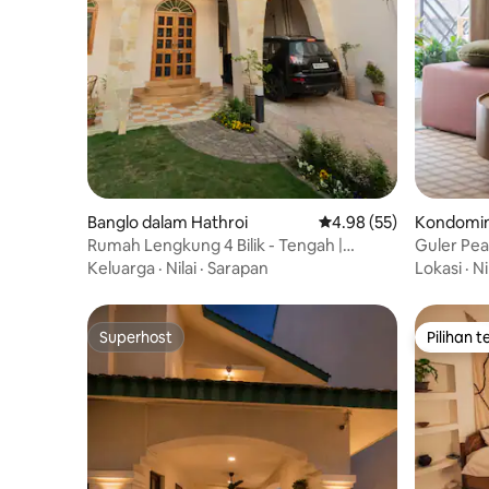
Banglo dalam Hathroi
Penarafan purata 4.98 
4.98 (55)
Kondomini
Rumah Lengkung 4 Bilik - Tengah |
Guler Pe
Rumah Rajan
di Civil Li
Keluarga
·
Nilai
·
Sarapan
Lokasi
·
Ni
Superhost
Pilihan 
Superhost
Pilihan 