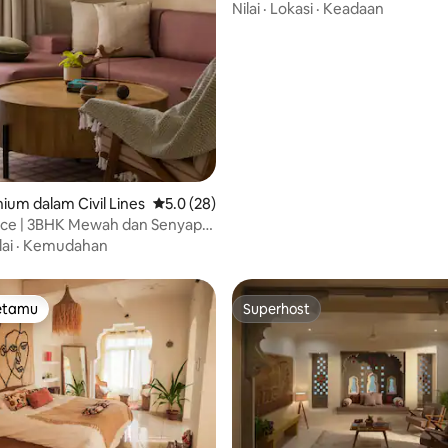
Nilai
·
Lokasi
·
Keadaan
daripada 5, 55 ulasan
um dalam Civil Lines
Penarafan purata 5.0 daripada 5, 28 ulasan
5.0 (28)
ace | 3BHK Mewah dan Senyap
nes
lai
·
Kemudahan
tetamu
Superhost
tetamu
Superhost