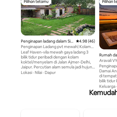
Pilihan tetamu
Pilihan 
Pilihan tetamu
Pilihan 
Penginapan ladang dalam Sit
Penarafan purata 4.98 
4.98 (46)
apura Bas Sanjhariya
Penginapan Ladang pvt mewah| Kolam
terjun | LeafHaven Jaipur
Leaf Haven-vila mewah gaya ladang 3
Rumah da
bilik tidur peribadi dengan kolam
Aravali V
koktel/menyelam di Jalan Ajmer-Delhi,
Teres Per
Penginap
Jaipur. Percutian alam semula jadi hujung
Damai Anda 
minggu yang sempurna daripada
Lokasi
·
Nilai
·
Dapur
di tempat
kesibukan bandar, sesuai untuk
bilik tidu
pasangan, keluarga dan rakan. Dikelilingi
dan ruang
Keluarga
kehijauan, kolam teratai, air pancut dan
Kemudaha
kehijauan
halaman terbuka. Bangun dengan
besar dan
kicauan burung, berehat di tepi unggun
dengan p
api di bawah langit yang diterangi
indah. Ses
bintang, dan nikmati saat-saat damai
menikmat
yang dekat dengan alam semula jadi
percutian
namun berhubung dengan bandar.