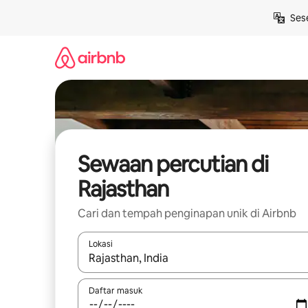
Langkau
Ses
ke
kandungan
Sewaan percutian di
Rajasthan
Cari dan tempah penginapan unik di Airbnb
Lokasi
Apabila hasil tersedia, navigasi dengan kekunci
Daftar masuk