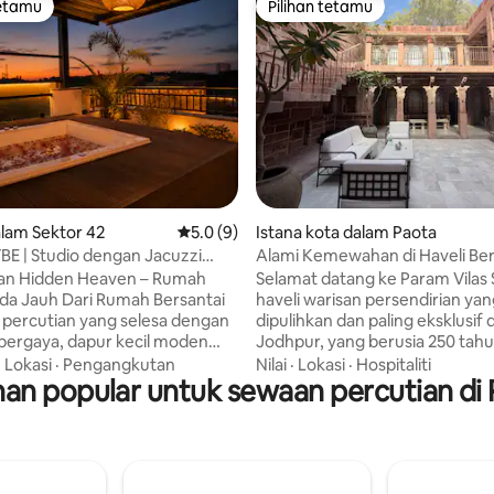
tetamu
Pilihan tetamu
tetamu
Pilihan tetamu
daripada 5, 46 ulasan
lam Sektor 42
Penarafan purata 5.0 daripada 5, 9 ulasan
5.0 (9)
Istana kota dalam Paota
YBE | Studio dengan Jacuzzi
Alami Kemewahan di Haveli Ber
sendirian
Tahun
an Hidden Heaven – Rumah
Selamat datang ke Param Vilas Salah satu
Jauh Dari Rumah Bersantai
haveli warisan persendirian ya
 percutian yang selesa dengan
dipulihkan dan paling eksklusif d
r bergaya, dapur kecil moden
Jodhpur, yang berusia 250 tahun
 tamu yang cerah. Nikmati
Halaman persendirian dengan 
·
Lokasi
·
Pengangkutan
Nilai
·
Lokasi
·
Hospitaliti
n popular untuk sewaan percutian di 
 yang subur melalui tingkap
renang terjun eksklusif • Bilik
 bersantai di teres persendirian
persendirian untuk malam yang
emandangan Bukit Aravali yang
dapat dilupakan • Hospitaliti ter
uai untuk kopi pagi, bersantai
dengan pengalaman tempatan
i matahari terbenam, dan
dipilih khas • Beberapa minit dar
 yang damai. Sesuai untuk
Umaid Bhawan, Kubu Mehranga