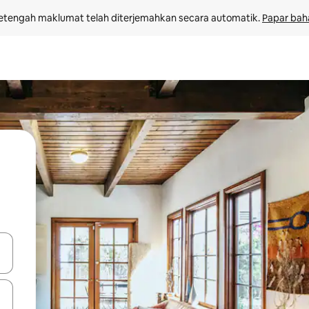
etengah maklumat telah diterjemahkan secara automatik. 
Papar bah
 anak panah atas dan bawah atau teroka dengan sentuhan atau gerak l