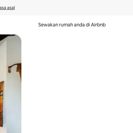
asa asal
Sewakan rumah anda di Airbnb
eret.