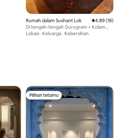
Rumah dalam Sushant Lok
Penarafan purata 4.89
4.89 (18)
Di tengah-tengah Gurugram + Kolam
Renang
Lokasi
·
Keluarga
·
Kebersihan
Pilihan tetamu
Pilihan tetamu