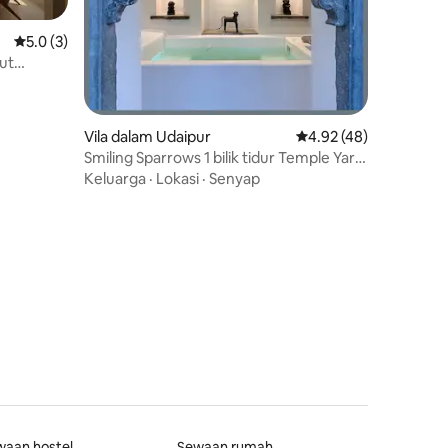
Penarafan purata 5.0 daripada 5, 3 ulasan
5.0 (3)
ut
Vila dalam Udaipur
Penarafan purata 4.92
4.92 (48)
Smiling Sparrows 1 bilik tidur Temple Yard
dan Jacuzzi
Keluarga
·
Lokasi
·
Senyap
waan hostel
Sewaan rumah