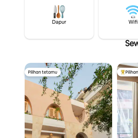
pasangan,
Penginapan yang mesra untuk
jauh yang
penginapan panjang/selesa bekerja dari
semula jadi
rumah. Berehat seketika daripada dunia
Dapur
untuk pas
Wifi
kembali kepada diri sendiri
percutia
kehidupan
Sew
Pilihan tetamu
Piliha
Pilihan tetamu
Pilihan