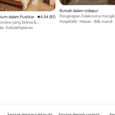
Rumah dalam Udaipur
Penginapan Falaknuma mengik
ium dalam Pushkar
Penarafan purata 4.94 daripada 5, 81 ulasan
4.94 (81)
Manuskrip
Hospitaliti
·
Hiasan
·
Bilik mandi
keview yang Selesa &
ian di Ghats
lai
·
Kebolehjalanan
 daripada 5, 3 ulasan
Sewaan dengan katil mudah diakses
Sewaan dengan sarapan
Se