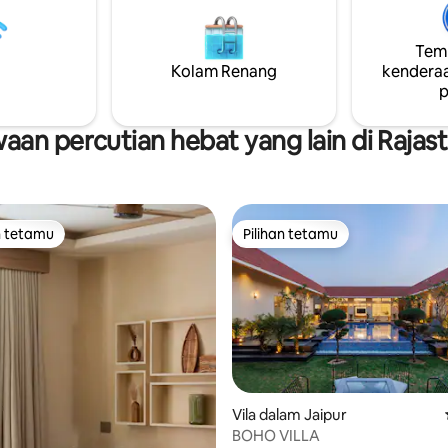
 keluarga dan pekerja jarak
City • Dicipta untuk mereka ya
 mencari keselesaan, alam
mencari privasi, keaslian & pe
Temp
 dan ketenangan. Sesuai
yang tidak dapat dilupakan • Di
angan & rakan-rakan untuk
Kolam Renang
dengan indah dengan seni bina
kenderaa
n yang menyegarkan daripada
Rajasthani yang abadi & hiasan
p
 bandar.
buatan tangan.
aan percutian hebat yang lain di Rajas
n tetamu
Pilihan tetamu
 utama tetamu
Pilihan tetamu
Vila dalam Jaipur
BOHO VILLA