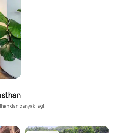
asthan
ihan dan banyak lagi.
Vila dala