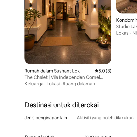
Kondomin
Studio La
Persendir
Lokasi
·
Ni
Rumah dalam Sushant Lok
Penarafan purata 5.0
5.0 (3)
The Chalet | Vila Independen Comel
dengan Taman|
Keluarga
·
Lokasi
·
Ruang dalaman
Destinasi untuk diterokai
Jenis penginapan lain
Aktiviti yang boleh dilakukan
Sewaan tepi air
Inap sarapan