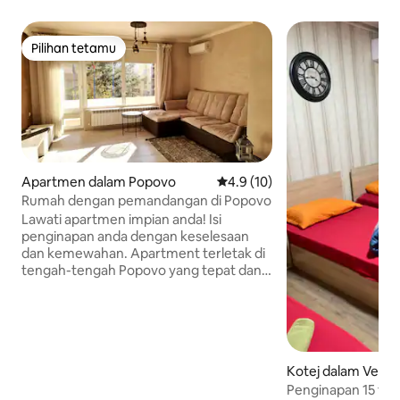
Pilihan tetamu
Pilihan tetamu
Apartmen dalam Popovo
Penarafan purata 4.9 daripada
4.9 (10)
Rumah dengan pemandangan di Popovo
Lawati apartmen impian anda! Isi
penginapan anda dengan keselesaan
dan kemewahan. Apartment terletak di
tengah-tengah Popovo yang tepat dan
dilengkapi dengan segala sesuatu yang
diperlukan untuk penginapan yang
menyenangkan dan damai. Tip berguna:
-Bandar Popovo ialah 30km (30 minit)
dari: *Razgrad *Targovishte *Omurtag
Kotej dalam Veto
80km (1 jam dengan kereta): *Veliko
Tarnovo *Ruse *Shumen Untuk jumlah
Penginapan 15 te