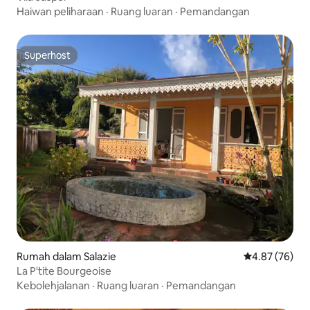
Haiwan peliharaan
·
Ruang luaran
·
Pemandangan
Superhost
Superhost
Rumah dalam Salazie
Penarafan pur
4.87 (76)
La P'tite Bourgeoise
Kebolehjalanan
·
Ruang luaran
·
Pemandangan