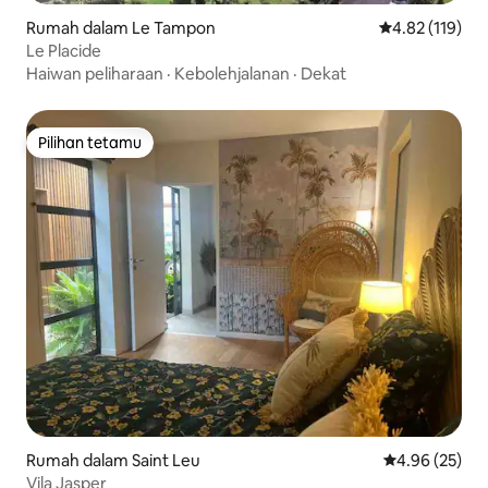
Rumah dalam Le Tampon
Penarafan pura
4.82 (119)
Le Placide
Haiwan peliharaan
·
Kebolehjalanan
·
Dekat
Pilihan tetamu
Pilihan tetamu
Rumah dalam Saint Leu
Penarafan pur
4.96 (25)
Vila Jasper