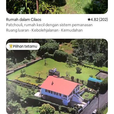
Rumah dalam Cilaos
Penarafan pura
4.82 (202)
Patchouli, rumah kecil dengan sistem pemanasan
Ruang luaran
·
Kebolehjalanan
·
Kemudahan
Pilihan tetamu
Pilihan utama tetamu