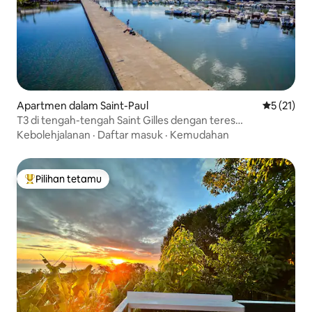
Apartmen dalam Saint-Paul
Penarafan 
5 (21)
T3 di tengah-tengah Saint Gilles dengan teres
menghadap ke laut
Kebolehjalanan
·
Daftar masuk
·
Kemudahan
Pilihan tetamu
Pilihan utama tetamu