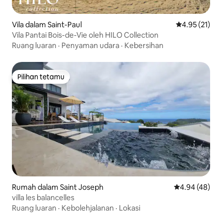
Vila dalam Saint-Paul
Penarafan pur
4.95 (21)
Vila Pantai Bois-de-Vie oleh HILO Collection
Ruang luaran
·
Penyaman udara
·
Kebersihan
Pilihan tetamu
Pilihan tetamu
Rumah dalam Saint Joseph
Penarafan pur
4.94 (48)
villa les balancelles
Ruang luaran
·
Kebolehjalanan
·
Lokasi