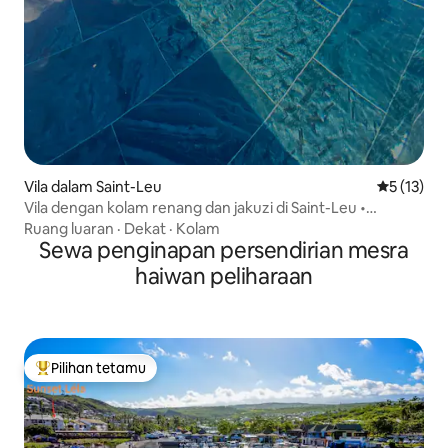
Vila dalam Saint-Leu
Penarafan 
5 (13)
Vila dengan kolam renang dan jakuzi di Saint-Leu •
Pemandangan laut • 12 orang
Ruang luaran
·
Dekat
·
Kolam
Sewa penginapan persendirian mesra
haiwan peliharaan
Pilihan tetamu
Pilihan utama tetamu