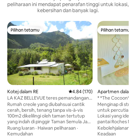
peliharaan ini mendapat penarafan tinggi untuk lokasi,
kebersihan dan banyak lagi.
Pilihan tetamu
Pilihan tetamu
Pilihan tetamu
Pilihan tetamu
Kotej dalam RE
Penarafan purata 4.84 daripada 
4.84 (170)
Apartmen dalam Sa
s les Bains
LA KAZ BELLEVUE teres pemandangan
* *The Cocoon* * S
gunung/hutan TENANG
tengah St Gilles
Rumah creole yang diubahsuai cantik
Menginap di studi
cerah, bersih, tenang tanpa vis-à-vis
untuk percutian 
100m2 dikelilingi oleh taman tertutup
Lokasi yang ideal 5
yang indah di pinggir Taman Semula Jadi
pantai Roches Noir
yang disenaraikan sebagai Tapak
Nikmati dapur ter
Ruang luaran
·
Haiwan peliharaan
·
Kebolehjalanan
·
R
Warisan Dunia UNESCO, pemandangan
ruang tamu yang s
Kemudahan
Keadaan