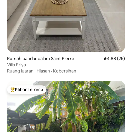
Rumah bandar dalam Saint Pierre
Penarafan pur
4.88 (26)
Villa Priya
Ruang luaran
·
Hiasan
·
Kebersihan
Pilihan tetamu
Pilihan utama tetamu