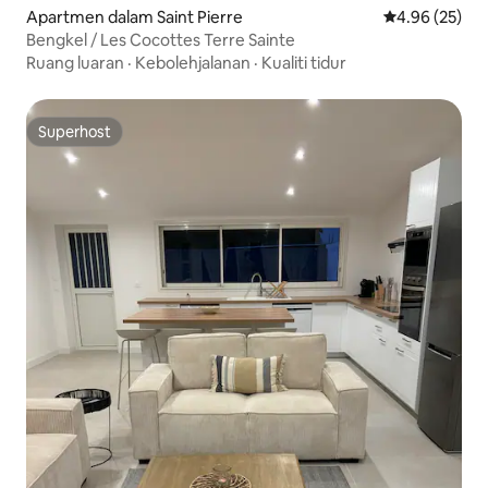
Apartmen dalam Saint Pierre
Penarafan pur
4.96 (25)
Bengkel / Les Cocottes Terre Sainte
Ruang luaran
·
Kebolehjalanan
·
Kualiti tidur
Superhost
Superhost