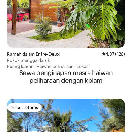
Rumah dalam Entre-Deux
Penarafan pura
4.87 (126)
Pokok mangga datuk
Ruang luaran
·
Haiwan peliharaan
·
Lokasi
Sewa penginapan mesra haiwan
peliharaan dengan kolam
Pilihan tetamu
Pilihan tetamu