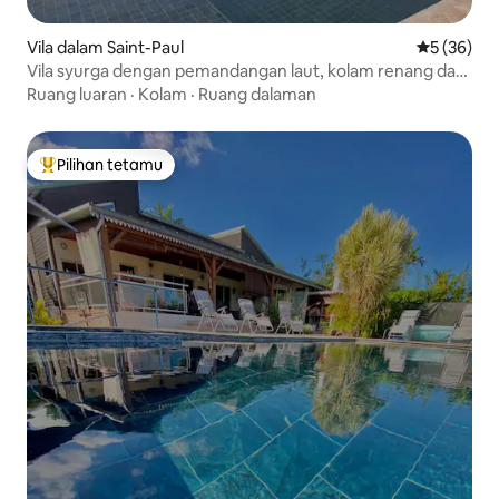
Vila dalam Saint-Paul
Penarafan 
5 (36)
Vila syurga dengan pemandangan laut, kolam renang dan
taman besar
Ruang luaran
·
Kolam
·
Ruang dalaman
Pilihan tetamu
Pilihan utama tetamu