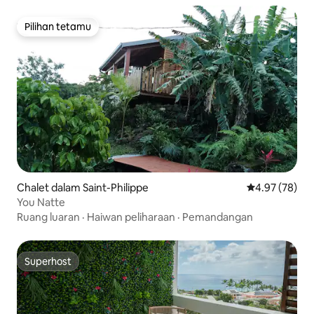
Pilihan tetamu
Pilihan tetamu
Chalet dalam Saint-Philippe
Penarafan pur
4.97 (78)
You Natte
Ruang luaran
·
Haiwan peliharaan
·
Pemandangan
Superhost
Superhost