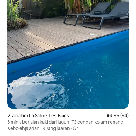
Vila dalam La Saline-Les-Bains
Penarafan pura
4.96 (94)
5 minit berjalan kaki dari lagun, T3 dengan kolam renang
Kebolehjalanan
·
Ruang luaran
·
Gril