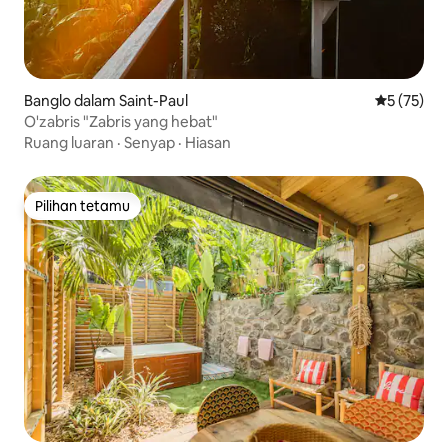
Banglo dalam Saint-Paul
Penarafan 
5 (75)
O'zabris "Zabris yang hebat"
Ruang luaran
·
Senyap
·
Hiasan
Pilihan tetamu
Pilihan tetamu