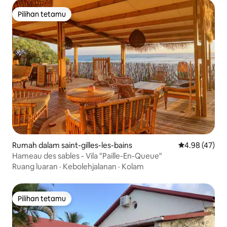
Pilihan tetamu
Pilihan tetamu
Rumah dalam saint-gilles-les-bains
Penarafan pur
4.98 (47)
Hameau des sables - Vila "Paille-En-Queue"
Ruang luaran
·
Kebolehjalanan
·
Kolam
Pilihan tetamu
Pilihan tetamu