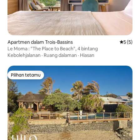
Apartmen dalam Trois-Bassins
Penarafan
5 (5)
Le Moma : "The Place to Beach", 4 bintang
Kebolehjalanan
·
Ruang dalaman
·
Hiasan
Pilihan tetamu
Pilihan tetamu