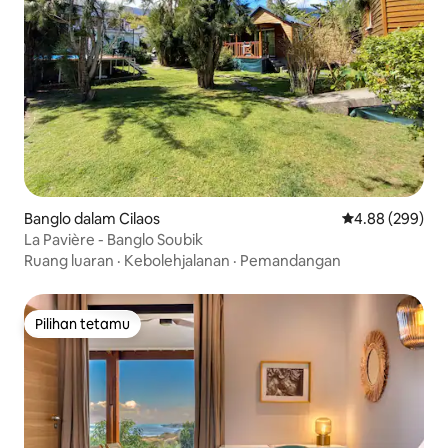
Banglo dalam Cilaos
Penarafan purat
4.88 (299)
La Pavière - Banglo Soubik
Ruang luaran
·
Kebolehjalanan
·
Pemandangan
Pilihan tetamu
Pilihan tetamu