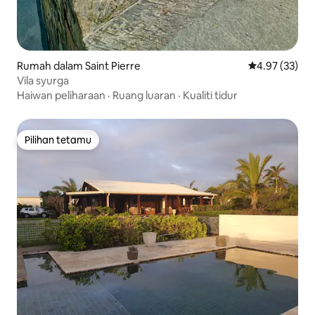
Rumah dalam Saint Pierre
Penarafan pur
4.97 (33)
Vila syurga
Haiwan peliharaan
·
Ruang luaran
·
Kualiti tidur
Pilihan tetamu
Pilihan tetamu