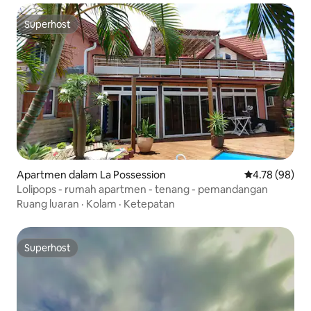
Superhost
Superhost
Apartmen dalam La Possession
Penarafan pur
4.78 (98)
Lolipops - rumah apartmen - tenang - pemandangan
Ruang luaran
·
Kolam
·
Ketepatan
Superhost
Superhost