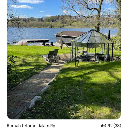
Rumah tetamu dalam Ry
Penarafan pur
4.92 (38)