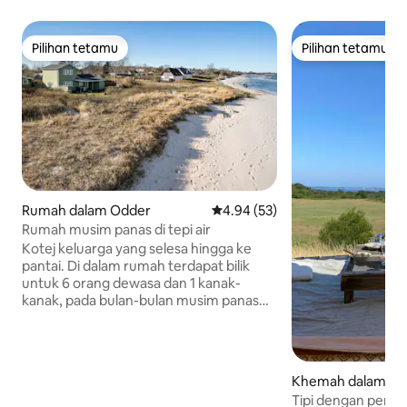
Pilihan tetamu
Pilihan tetamu
Pilihan tetamu
Pilihan tetamu
Rumah dalam Odder
Penarafan purata 4.94 daripada
4.94 (53)
Rumah musim panas di tepi air
Kotej keluarga yang selesa hingga ke
pantai. Di dalam rumah terdapat bilik
untuk 6 orang dewasa dan 1 kanak-
kanak, pada bulan-bulan musim panas
terdapat ruang tambahan yang selesa
dengan bilik untuk 4 orang dewasa.
Kotej ini terletak di salah satu pantai
mesra kanak-kanak yang paling indah di
Khemah dalam Kn
Denmark. Di sini terdapat banyak
Tipi dengan pem
peluang untuk berjalan-jalan di