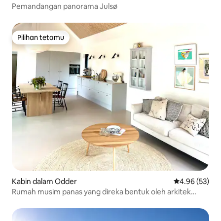
Pemandangan panorama Julsø
Pilihan tetamu
Pilihan tetamu
Kabin dalam Odder
Penarafan pur
4.96 (53)
Rumah musim panas yang direka bentuk oleh arkitek
berhampiran pantai berpasir yang indah.