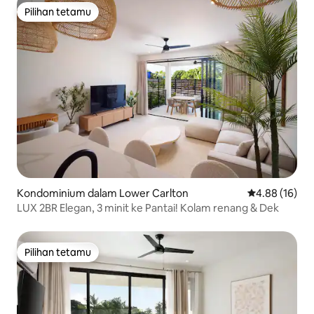
Pilihan tetamu
Pilihan tetamu
Kondominium dalam Lower Carlton
Penarafan pur
4.88 (16)
LUX 2BR Elegan, 3 minit ke Pantai! Kolam renang & Dek
Pilihan tetamu
Pilihan tetamu