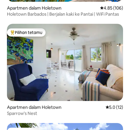
Apartmen dalam Holetown
Penarafan pura
4.85 (106)
Holetown Barbados | Berjalan kaki ke Pantai | WiFi Pantas
Pilihan tetamu
Pilihan utama tetamu
Apartmen dalam Holetown
Penarafan pu
5.0 (12)
Sparrow's Nest