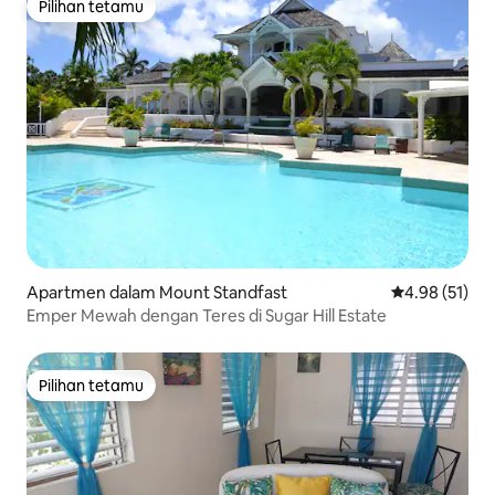
Pilihan tetamu
Pilihan tetamu
Apartmen dalam Mount Standfast
Penarafan pur
4.98 (51)
Emper Mewah dengan Teres di Sugar Hill Estate
Pilihan tetamu
Pilihan tetamu