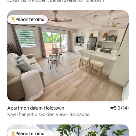
Lokasi Baru Moden , Bersih ,Hebat di Holetown
Pilihan tetamu
Pilihan utama tetamu
Apartmen dalam Holetown
Penarafan pu
5.0 (14)
Kayu hanyut di Golden View - Barbados.
Pilihan tetamu