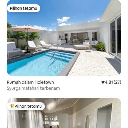
Pilihan tetamu
Pilihan tetamu
Rumah dalam Holetown
Penarafan pur
4.81 (27)
Syurga matahari terbenam
Pilihan tetamu
Pilihan utama tetamu