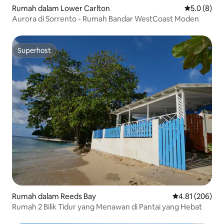
Rumah dalam Lower Carlton
Penarafan p
5.0 (8)
Aurora di Sorrento - Rumah Bandar WestCoast Moden
Superhost
Superhost
Rumah dalam Reeds Bay
Penarafan pura
4.81 (206)
Rumah 2 Bilik Tidur yang Menawan di Pantai yang Hebat