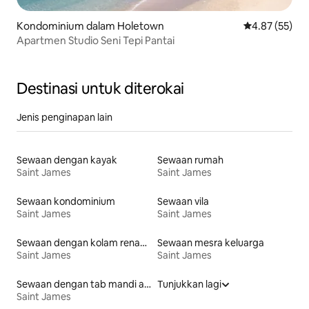
Kondominium dalam Holetown
Penarafan pur
4.87 (55)
Apartmen Studio Seni Tepi Pantai
Destinasi untuk diterokai
Jenis penginapan lain
Sewaan dengan kayak
Sewaan rumah
Saint James
Saint James
Sewaan kondominium
Sewaan vila
Saint James
Saint James
Sewaan dengan kolam renang
Sewaan mesra keluarga
Saint James
Saint James
Sewaan dengan tab mandi air panas
Tunjukkan lagi
Saint James