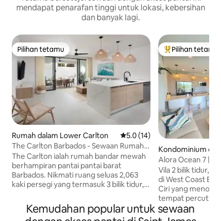
mendapat penarafan tinggi untuk lokasi, kebersihan
dan banyak lagi.
Pilihan tetamu
Pilihan tetamu
Pilihan tetamu
Pilihan utama te
Rumah dalam Lower Carlton
Penarafan purata 5.0 daripada
5.0 (14)
The Carlton Barbados - Sewaan Rumah
Kondominium dal
Bandar Mewah
The Carlton ialah rumah bandar mewah
arlton
Alora Ocean 7 | Sk
berhampiran pantai pantai barat
Bumbung & Peman
Vila 2 bilik tidur, 
Barbados. Nikmati ruang seluas 2,063
di West Coast Barb
kaki persegi yang termasuk 3 bilik tidur, 3
Ciri yang menonjo
bilik mandi, kolam terjun persendirian,
tempat percutian 
tab berendam luar, dan akses mudah ke
Kemudahan popular untuk sewaan
dengan kolam ren
tempat makan, membeli-belah, dan
pemandangan laut