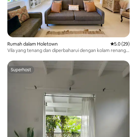
Rumah dalam Holetown
Penarafan pu
5.0 (29)
Vila yang tenang dan diperbaharui dengan kolam renang
persendirian
Superhost
Superhost