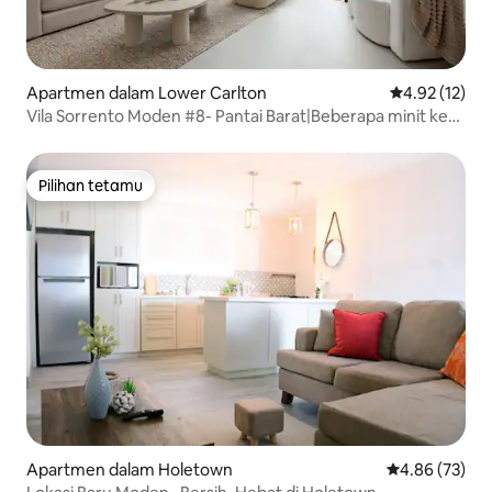
Apartmen dalam Lower Carlton
Penarafan pur
4.92 (12)
Vila Sorrento Moden #8- Pantai Barat|Beberapa minit ke
pantai
Pilihan tetamu
Pilihan tetamu
Apartmen dalam Holetown
Penarafan pur
4.86 (73)