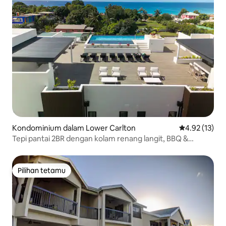
Kondominium dalam Lower Carlton
Penarafan pur
4.92 (13)
Tepi pantai 2BR dengan kolam renang langit, BBQ &
pemandangan laut
Pilihan tetamu
Pilihan tetamu