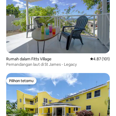
Rumah dalam Fitts Village
Penarafan pura
4.87 (101)
Pemandangan laut di St James - Legacy
Pilihan tetamu
Pilihan tetamu