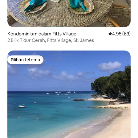
Kondominium dalam Fitts Village
Penarafan pur
4.95 (63)
2 Bilik Tidur Cerah, Fitts Village, St. James
Pilihan tetamu
Pilihan tetamu