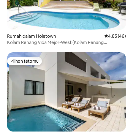
Rumah dalam Holetown
Penarafan pur
4.85 (46)
Kolam Renang Vida Mejor-West (Kolam Renang
Persendirian)
Pilihan tetamu
Pilihan tetamu