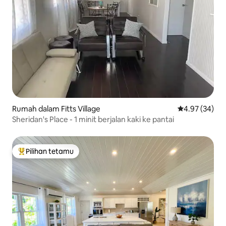
Rumah dalam Fitts Village
Penarafan pur
4.97 (34)
Sheridan's Place - 1 minit berjalan kaki ke pantai
Pilihan tetamu
Pilihan utama tetamu