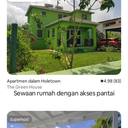
Pilihan utama tetamu
Apartmen dalam Holetown
Penarafan pur
4.98 (83)
The Green House
Sewaan rumah dengan akses pantai
Superhost
Superhost