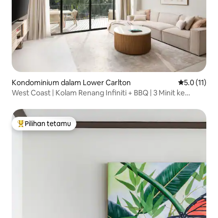
Kondominium dalam Lower Carlton
Penarafan pu
5.0 (11)
West Coast | Kolam Renang Infiniti + BBQ | 3 Minit ke
Pantai
Pilihan tetamu
Pilihan utama tetamu