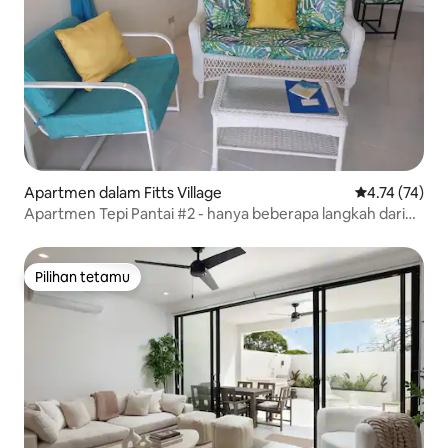
Apartmen dalam Fitts Village
Penarafan pur
4.74 (74)
Apartmen Tepi Pantai #2 - hanya beberapa langkah dari
pantai!
Pilihan tetamu
Pilihan tetamu