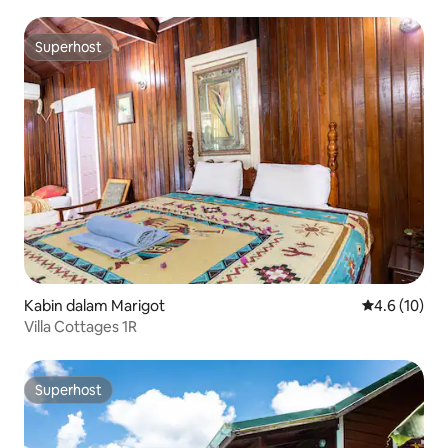
Superhost
Superhost
Kabin dalam Marigot
Penarafan pu
4.6 (10)
Villa Cottages 1R
Superhost
Superhost