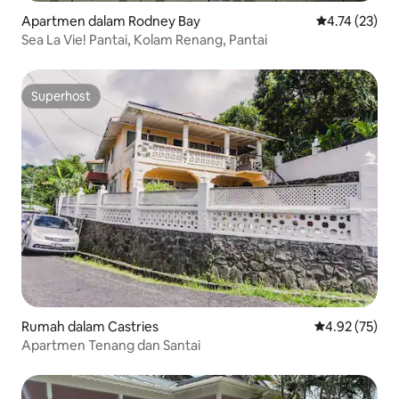
Apartmen dalam Rodney Bay
Penarafan pur
4.74 (23)
Sea La Vie! Pantai, Kolam Renang, Pantai
Superhost
Superhost
Rumah dalam Castries
Penarafan pur
4.92 (75)
Apartmen Tenang dan Santai