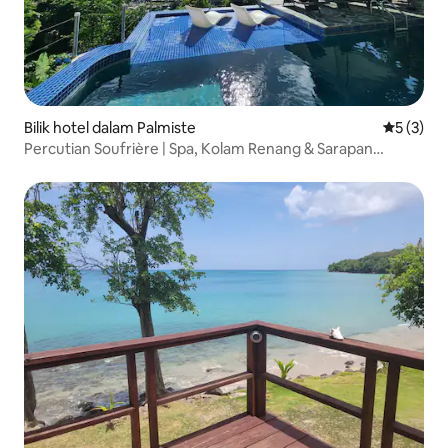
Bilik hotel dalam Palmiste
Penarafan
5 (3)
Percutian Soufrière | Spa, Kolam Renang & Sarapan
Percuma