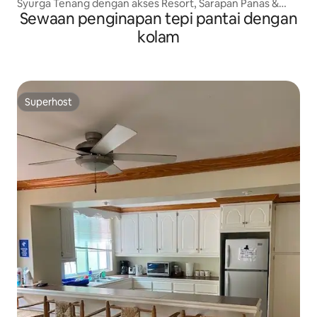
Syurga Tenang dengan akses Resort, Sarapan Panas &
Sewaan penginapan tepi pantai dengan
Pantai
kolam
Superhost
Superhost