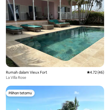
Rumah dalam Vieux Fort
Penarafan pur
4.72 (46)
La Villa Rose
Pilihan tetamu
Pilihan tetamu