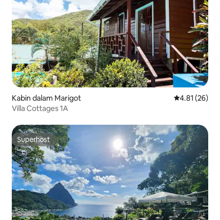
Kabin dalam Marigot
Penarafan pur
4.81 (26)
Villa Cottages 1A
Superhost
Superhost