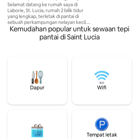
Selamat datang ke rumah saya di
mereka. Makan di balkoni peribadi anda
Laborie, St. Lucia, rumah 2 bilik tidur
sambil menikmati
yang lengkap, terletak di pantai di
layar mewah yang 
sebuah perkampungan nelayan kecil.
teluk. Pada waktu
Kemudahan popular untuk sewaan tepi
Kedua-dua bilik tidur adalah berhawa
sambil menikmati
dingin. Dapur ini serba lengkap
matahari terbena
pantai di Saint Lucia
sepenuhnya, termasuk ketuhar
menakjubkan.
gelombang mikro, mesin pembuat kopi
& cerek elektrik. Keluar dari pintu
belakang dan nikmati Laut Caribbean!
Nikmati matahari terbenam dan dayung
yang menakjubkan dengan kayak. Anda
akan berada dalam jarak berjalan kaki
singkat dari kampung yang mesra, di
mana anda boleh membeli barang-
Dapur
Wifi
barang yang diperlukan dan menikmati
budaya tempatan. Syurga!
Tempat letak