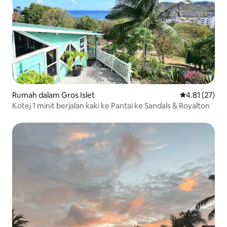
Rumah dalam Gros Islet
Penarafan pur
4.81 (27)
Kotej 1 minit berjalan kaki ke Pantai ke Sandals & Royalton