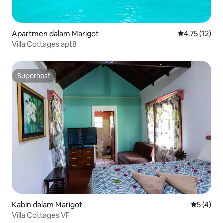
Apartmen dalam Marigot
Penarafan pur
4.75 (12)
Villa Cottages apt8
Superhost
Superhost
Kabin dalam Marigot
Penarafan
5 (4)
Villa Cottages VF