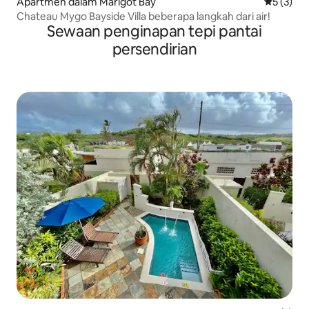
Apartmen dalam Marigot Bay
Penarafan
5 (3)
Chateau Mygo Bayside Villa beberapa langkah dari air!
Sewaan penginapan tepi pantai
persendirian