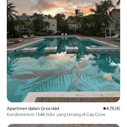
Apartmen dalam Gros Islet
Penarafan pu
4.75 (4)
Kondominium 1 bilik tidur yang tenang di Cap Cove