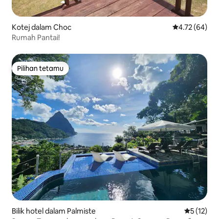
Kotej dalam Choc
Penarafan pur
4.72 (64)
Rumah Pantai!
Pilihan tetamu
Pilihan tetamu
Bilik hotel dalam Palmiste
Penarafan 
5 (12)