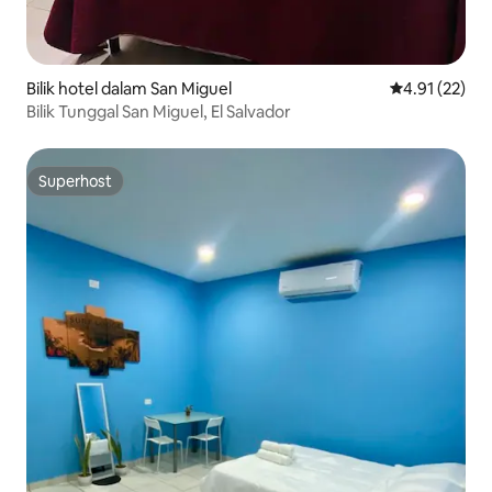
Bilik hotel dalam San Miguel
Penarafan pur
4.91 (22)
Bilik Tunggal San Miguel, El Salvador
Superhost
Superhost