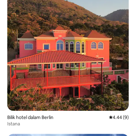
Bilik hotel dalam Berlin
Penarafan pu
4.44 (9)
Istana