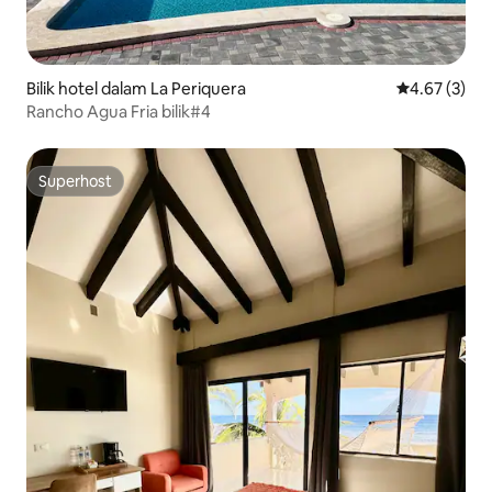
Bilik hotel dalam La Periquera
Penarafan pu
4.67 (3)
Rancho Agua Fria bilik#4
Superhost
Superhost