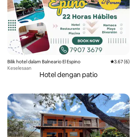
Bilik hotel dalam Balneario El Espino
Penarafan pu
3.67 (6)
Keselesaan
Hotel dengan patio