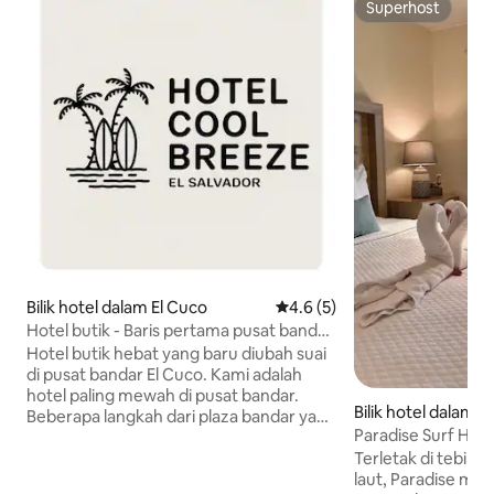
Superhost
Superhost
Bilik hotel dalam El Cuco
Penarafan purata 4.6 daripad
4.6 (5)
Hotel butik - Baris pertama pusat bandar
El Cuco
Hotel butik hebat yang baru diubah suai
di pusat bandar El Cuco. Kami adalah
hotel paling mewah di pusat bandar.
Bilik hotel dalam E
Beberapa langkah dari plaza bandar yang
Paradise Surf Hote
baru diubah suai. Selain itu, kami adalah
Terletak di tebing
AirBNB termurah yang boleh
laut, Paradise me
menempatkan (12) orang dengan selesa