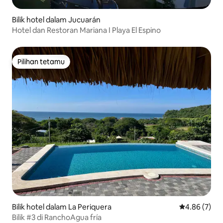
Bilik hotel dalam Jucuarán
Hotel dan Restoran Mariana I Playa El Espino
Pilihan tetamu
Pilihan tetamu
Bilik hotel dalam La Periquera
Penarafan pu
4.86 (7)
Bilik #3 di RanchoAgua fría