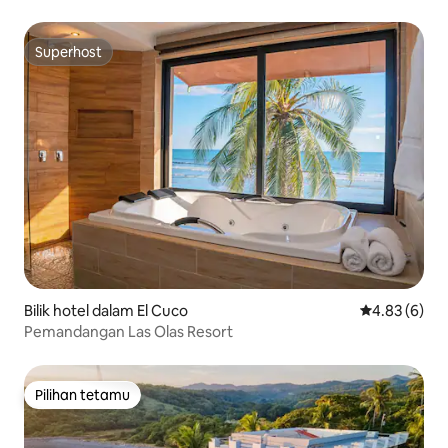
Superhost
Superhost
Bilik hotel dalam El Cuco
Penarafan pu
4.83 (6)
Pemandangan Las Olas Resort
Pilihan tetamu
Pilihan tetamu