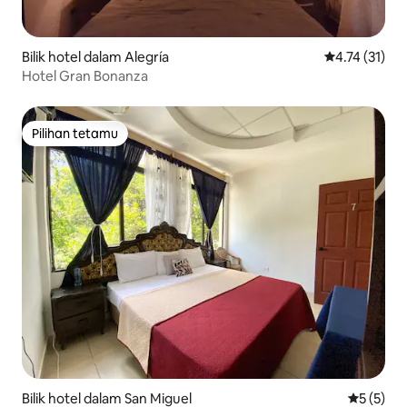
Bilik hotel dalam Alegría
Penarafan pur
4.74 (31)
Hotel Gran Bonanza
Pilihan tetamu
Pilihan tetamu
Bilik hotel dalam San Miguel
Penarafan
5 (5)