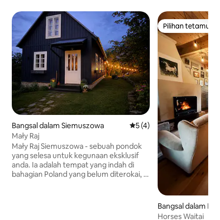
Pilihan tetamu
Pilihan tetamu
Bangsal dalam Siemuszowa
Penarafan purata 5 daripad
5 (4)
Mały Raj
Mały Raj Siemuszowa - sebuah pondok
yang selesa untuk kegunaan eksklusif
anda. Ia adalah tempat yang indah di
bahagian Poland yang belum diterokai, di
mana masa berlalu mengikut keperluan
kita. Dari pondok, anda boleh menikmati
pemandangan gunung yang
Bangsal dalam Dzi
menakjubkan, dan dari teres -
Horses Waitai