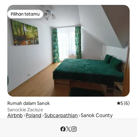
Pilihan tetamu
Pilihan tetamu
Rumah dalam Sanok
Penarafan
5 (6)
Sanockie Zacisze
Airbnb
Poland
Subcarpathian
Sanok County