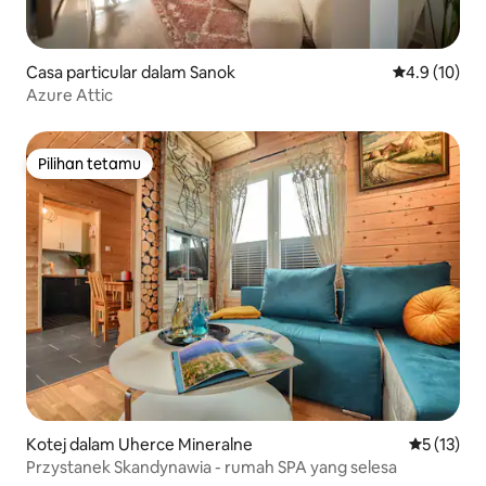
Casa particular dalam Sanok
Penarafan pu
4.9 (10)
Azure Attic
Pilihan tetamu
Pilihan tetamu
Kotej dalam Uherce Mineralne
Penarafan 
5 (13)
Przystanek Skandynawia - rumah SPA yang selesa