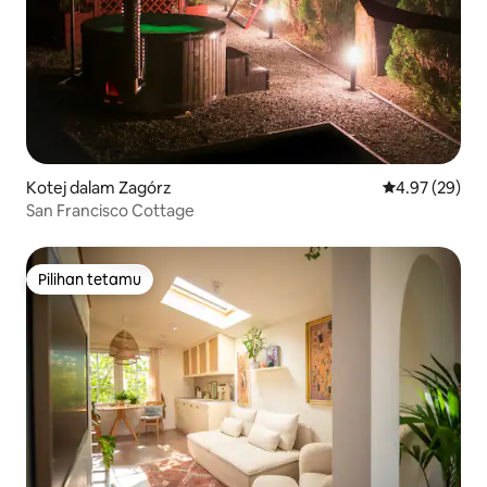
Kotej dalam Zagórz
Penarafan pur
4.97 (29)
San Francisco Cottage
Pilihan tetamu
Pilihan tetamu