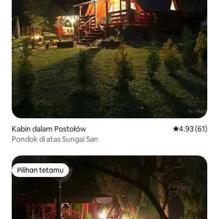
Kabin dalam Postołów
Penarafan pur
4.93 (61)
Pondok di atas Sungai San
Pilihan tetamu
Pilihan tetamu