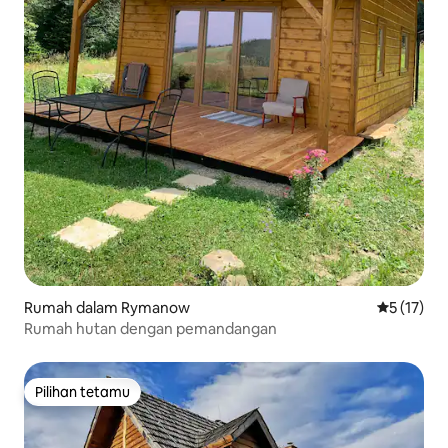
Rumah dalam Rymanow
Penarafan 
5 (17)
Rumah hutan dengan pemandangan
Pilihan tetamu
Pilihan tetamu