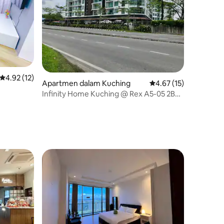
Penarafan purata 4.92 daripada 5, 12 ulasan
4.92 (12)
Apartmen dalam Kuching
Penarafan purata 4.67
4.67 (15)
Infinity Home Kuching @ Rex A5-05 2BR
Berhampiran KPJ