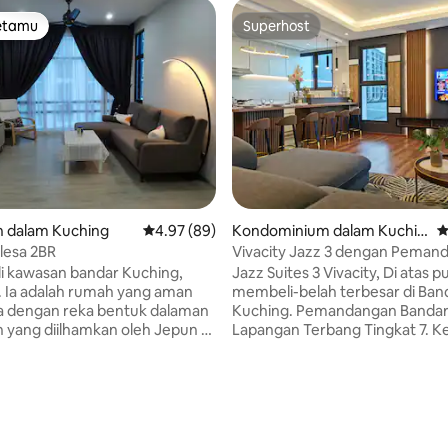
tetamu
Superhost
tetamu
Superhost
 dalam Kuching
Penarafan purata 4.97 daripada 5, 89 ulasan
4.97 (89)
Kondominium dalam Kuchin
P
g
lesa 2BR
Vivacity Jazz 3 dengan Peman
Bandar
di kawasan bandar Kuching,
Jazz Suites 3 Vivacity, Di atas p
. Ia adalah rumah yang aman
membeli-belah terbesar di Ban
a dengan reka bentuk dalaman
Kuching. Pemandangan Bandar
n yang diilhamkan oleh Jepun di
Lapangan Terbang Tingkat 7. Kemuncak
hampiran dengan pusat
unit. 1. PEMBERSIH air cuckoo 2.
elah, restoran, hospital, pasar
Pengering Dobi 3. Tempat Tidur
3.60km ke Hospital
Musim Bunga tilam dengan duvet 4. TV
daripada 5, 10 ulasan
awak 1.70km ke Pusat
Pintar 55"dengan EvPad3 5. Da
n Timberland 2.20km ke Aeon
dengan Tudung, Hob, nasi periuk dan
all 2.60km ke Boulevard
ketuhar gelombang mikro. 6. T