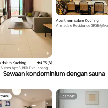
daripada 5, 20 ulasan
Apartmen dalam Kuching
Armadale Residence 3R3B@Gal
 dalam Kuching
Penarafan purata 4.75 daripada 5, 8 ulasan
4.75 (8)
 Suites Apt 3-Bilik Dkt Lapangan
Sewaan kondominium dengan sauna
tetamu
Superhost
tetamu
Superhost