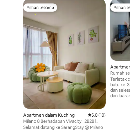
Pilihan tetamu
Pilihan 
Pilihan tetamu
Pilihan 
Apartmen
Rumah se
Terletak 
batu ke-3
dan seles
dan luara
mana ber
membeli-b
basah dan lain-lain 
Apartmen dalam Kuching
Penarafan purata 5.0 
5.0 (10)
Besar Sar
Milano 8 Berhadapan Vivacity | 2B2B |
Perubata
Boleh muat hingga 5 orang
Selamat datang ke SarangStay @ Milano
Kuching M