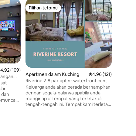
Kondomin
Pilihan tetamu
Pilihan
Pilihan tetamu
Pilihan
HannsLu
Penginap
menghibur
anda/rak
keselesa
oleh kele
akan men
boleh sa
masa lima
ini meny
enarafan purata 4.92 daripada 5, 109 ulasan
4.92 (109)
percuma,
Apartmen dalam Kuching
Penarafan purata 4.96 
4.96 (121)
kanak-ka
dangan
Riverine 2-8 pax apt nr waterfront center
Lounge(BB
usat
kch
Keluarga anda akan berada berhampiran
Gamely,y
dar
dengan segala-galanya apabila anda
hebat!!T
 dan
menginap di tempat yang terletak di
kedai di 
tengah-tengah ini. Tempat kami terletak
mudah!Ce
di dalam Kuching Riverine Resort,
butiran 
 Selesa,
menyediakan esplanade tepi laut yang
indah di sepanjang Sungai Sarawak di
pur Penuh
Jalan Petanak. Kondominium kami
menawarkan percutian santai untuk
uala