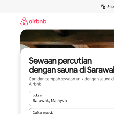
Langkau
Ses
ke
kandungan
Sewaan percutian
dengan sauna di Sarawa
Cari dan tempah sewaan unik dengan sauna d
Airbnb
Lokasi
Apabila hasil tersedia, navigasi dengan kekunci
Daftar masuk