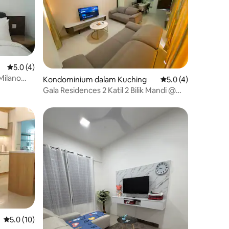
Penarafan purata 5.0 daripada 5, 4 ulasan
5.0 (4)
 Milano
Kondominium dalam Kuching
Penarafan purata 5.
5.0 (4)
Gala Residences 2 Katil 2 Bilik Mandi @
Galacity
Penarafan purata 5.0 daripada 5, 10 ulasan
5.0 (10)