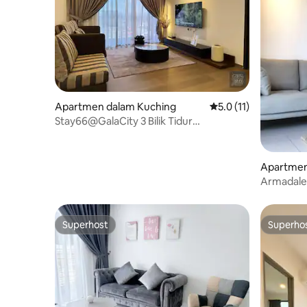
Apartmen dalam Kuching
Penarafan purata 5.0
5.0 (11)
Stay66@GalaCity 3 Bilik Tidur
(berhampiran Lapangan Terbang)
Apartmen
Armadale
Pool@Gal
Superhost
Superho
Superhost
Superho