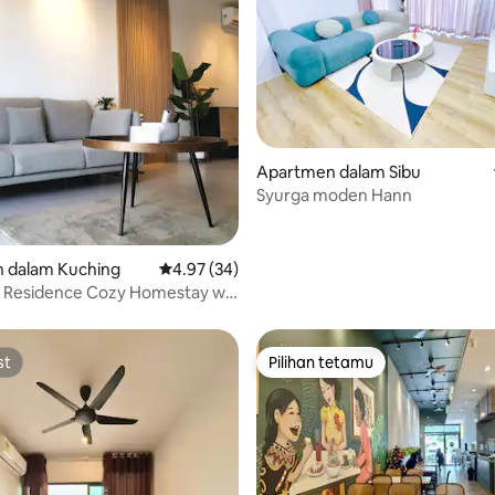
 daripada 5, 11 ulasan
Apartmen dalam Sibu
Syurga moden Hann
 dalam Kuching
Penarafan purata 4.97 daripada 5, 34 ulasan
4.97 (34)
 Residence Cozy Homestay w/
acity
st
Pilihan tetamu
st
Pilihan tetamu