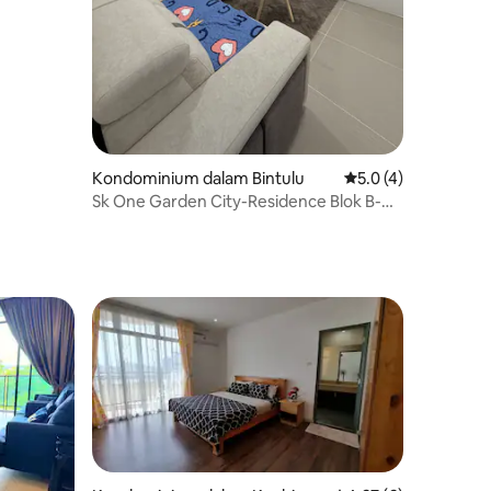
Kondominium dalam Bintulu
Penarafan purata 5.
5.0 (4)
Sk One Garden City-Residence Blok B-
JJJ Homestay