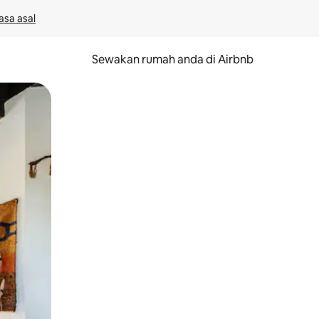
asa asal
Sewakan rumah anda di Airbnb
eret.