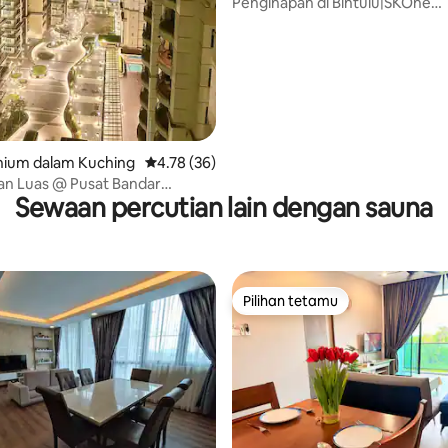
Penginapan di Bintulu|SKOne
|3R3B|6+2pax|TheLookoutLoft
ium dalam Kuching
Penarafan purata 4.78 daripada 5, 36 ulasan
4.78 (36)
an Luas @ Pusat Bandar
Sewaan percutian lain dengan sauna
Pilihan tetamu
Pilihan tetamu