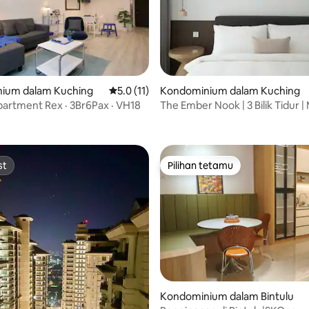
ium dalam Kuching
Penarafan purata 5.0 daripada 5, 11 ulasan
5.0 (11)
Kondominium dalam Kuching
Apartment Rex · 3Br6Pax · VH18
The Ember Nook | 3 Bilik Tidur |
daripada 5, 68 ulasan
Eight
st
Pilihan tetamu
st
Pilihan tetamu
Kondominium dalam Bintulu
daripada 5, 55 ulasan