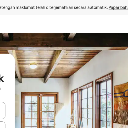
etengah maklumat telah diterjemahkan secara automatik. 
Papar bah
k
i
 anak panah atas dan bawah atau teroka dengan sentuhan atau gerak l