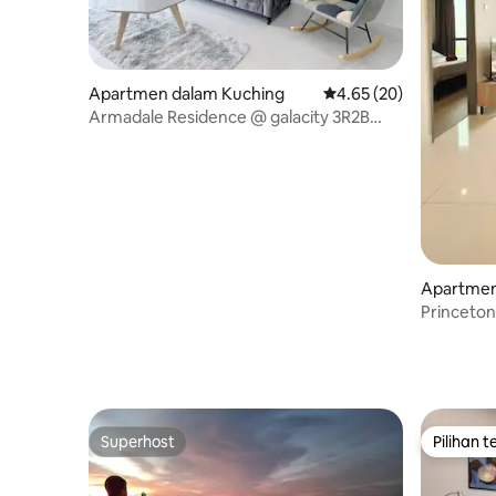
Apartmen dalam Kuching
Penarafan purata 4.65 
4.65 (20)
Armadale Residence @ galacity 3R2B
dengan kotak tv
Apartmen
Princeton
Terbang
Superhost
Pilihan 
Superhost
Pilihan 