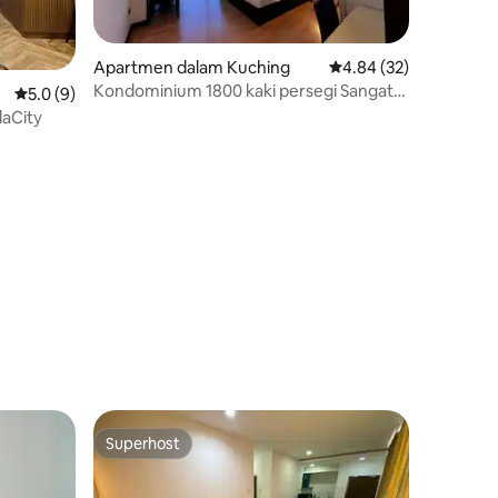
Apartmen dalam Kuching
Penarafan purata 4.84
4.84 (32)
Kondominium 1800 kaki persegi Sangat
Penarafan purata 5.0 daripada 5, 9 ulasan
5.0 (9)
Selesa di Imperial Suites
aCity
Superhost
Superhost