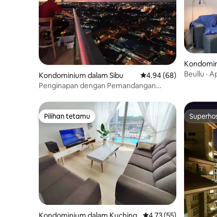
Kondomin
Beullu · 
Kondominium dalam Sibu
Penarafan purata 4.94 
4.94 (68)
Penginapan dengan Pemandangan
Menara
Pilihan tetamu
Superho
Pilihan tetamu
Superho
Kondominium dalam Kuching
Penarafan purata 4.73 
4.73 (55)