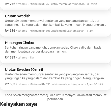
badan mula kembali kepada keadaan yang lebih semula jadi,
RM 246
RM 246, setiap tetamu
,
/ tetamu
·
Minimum RM 250 untuk membuat tempahan
·
30 minit
homeostasis. Titik-titik ini melegakan ketegangan, meningkatkan
Minimum RM 250 untuk membuat tempahan
peredaran darah, dan membolehkan nutrien masuk dan sisa keluar dari
sel dengan lebih mudah.
Urutan Swedish
Urutan Sweden mempunyai sentuhan yang panjang dan santai, dari
yang ringan ke yang dalam dan kembali ke yang ringan. Mengurangkan
banyak ketegangan dan ketegangan dari otot. Membantu melegakan
RM 389
RM 389, setiap tetamu
,
/ tetamu
·
Minimum RM 393 untuk membuat tempahan
·
1 jam
keletihan dan keresahan dengan menenangkan sistem saraf.
Minimum RM 393 untuk membuat tempahan
Membantu meningkatkan metabolisme, tindak balas imun, dan proses
penyembuhan.
Hubungan Chakra
Sentuhan ringan yang menghubungkan setiap Chakra di dalam badan
dan membuatnya bergerak secara harmoni.
RM 389
RM 389, setiap tetamu
,
/ tetamu
·
1 jam
Urutan Sweden 90 minit
Urutan Sweden mempunyai sentuhan yang panjang dan santai, dari
yang ringan ke yang dalam dan kembali ke yang ringan. Mengurangkan
banyak ketegangan dan ketegangan dari otot. Membantu melegakan
RM 533
RM 533, setiap tetamu
,
/ tetamu
·
Minimum RM 536 untuk membuat tempahan
·
1 jam 30 minit
keletihan dan keresahan dengan menenangkan sistem saraf.
Minimum RM 536 untuk membuat tempahan
Membantu meningkatkan metabolisme, tindak balas imun, dan proses
penyembuhan.
Anda boleh menghantar mesej Billie untuk menyesuaikan atau membuat
perubahan.
Kelayakan saya