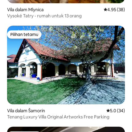
Vila dalam Mlynica
Penarafan pur
4.95 (38)
Vysoké Tatry - rumah untuk 13 orang
Pilihan tetamu
Pilihan tetamu
Vila dalam Šamorín
Penarafan pu
5.0 (34)
Tenang Luxury Villa Original Artworks Free Parking