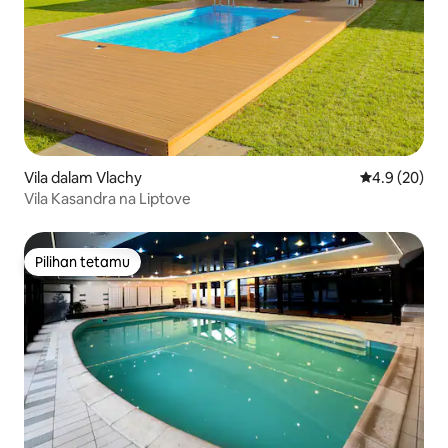
Vila dalam Vlachy
Penarafan pu
4.9 (20)
Vila Kasandra na Liptove
Pilihan tetamu
Pilihan tetamu