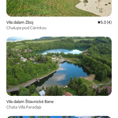
Vila dalam Zboj
Penarafan p
5.0 (4)
Chalupa pod Cárinkou
Vila dalam Štiavnické Bane
Chata Villa Paradajs