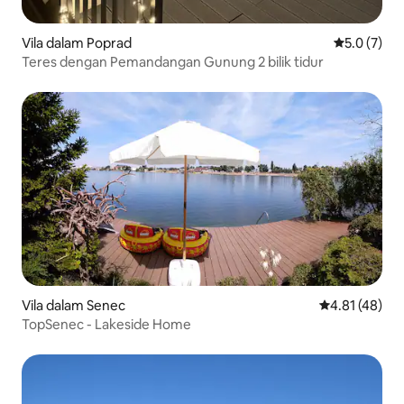
Vila dalam Poprad
Penarafan p
5.0 (7)
Teres dengan Pemandangan Gunung 2 bilik tidur
Vila dalam Senec
Penarafan pur
4.81 (48)
TopSenec - Lakeside Home