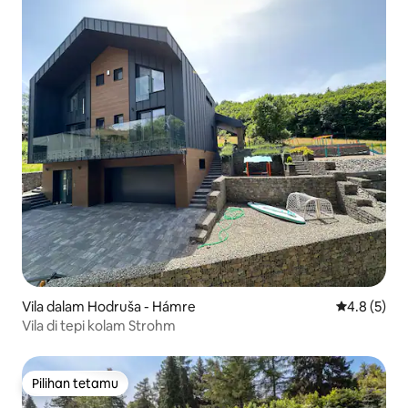
Vila dalam Hodruša - Hámre
Penarafan p
4.8 (5)
Vila di tepi kolam Strohm
Pilihan tetamu
Pilihan tetamu