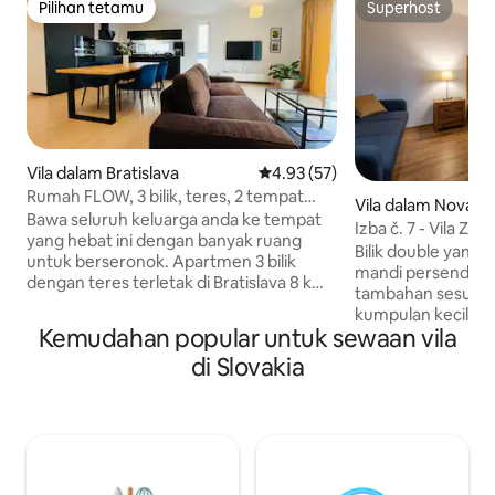
Pilihan tetamu
Superhost
Pilihan tetamu
Superhost
Vila dalam Bratislava
Penarafan purata 4.93 daripada
4.93 (57)
Rumah FLOW, 3 bilik, teres, 2 tempat
Vila dalam Nová L
letak kereta
Bawa seluruh keluarga anda ke tempat
Izba č. 7 - Vila Zvo
yang hebat ini dengan banyak ruang
Bilik double yang s
untuk berseronok. Apartmen 3 bilik
mandi persendirian 
dengan teres terletak di Bratislava 8 km
tambahan sesuai 
dari pusat bandar, mempunyai
kumpulan kecil at
kemasukan kod layan diri dan dua ruang
Kemudahan popular untuk sewaan vila
mencari ketenanga
letak kereta percuma. Apartmen 3 bilik
tengah-tengah High
di Slovakia
di rumah percutian terletak di tingkat
menampilkan reka
bawah, terdiri daripada ruang tamu, 2
kebersihan, dan k
bilik tidur, dapur penuh dan bilik mandi.
membuat anda bera
Semua bilik diperbuat daripada
rumah. Bilik doub
perhentian untuk keselesaan anda,
bilik mandi en-suite
termasuk tilam tinggi, dan kami juga
tambahan sesuai 
menawarkan kemudahan kopi/teh