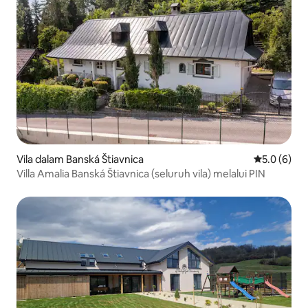
Vila dalam Banská Štiavnica
Penarafan p
5.0 (6)
Villa Amalia Banská Štiavnica (seluruh vila) melalui PIN