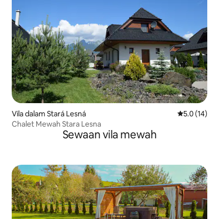
Vila dalam Stará Lesná
Penarafan pu
5.0 (14)
Chalet Mewah Stara Lesna
Sewaan vila mewah