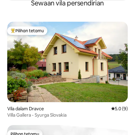
Sewaan vila persendirian
Pilihan tetamu
Pilihan utama tetamu
Vila dalam Dravce
Penarafan p
5.0 (9)
Villa Gallera - Syurga Slovakia
Pilihan tetamu