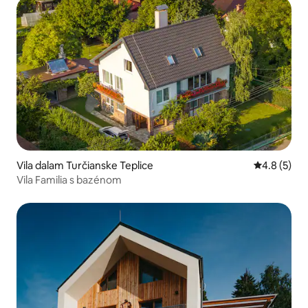
Vila dalam Turčianske Teplice
Penarafan p
4.8 (5)
Vila Familia s bazénom