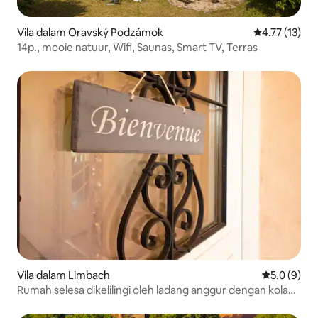
Vila dalam Oravský Podzámok
Penarafan pur
4.77 (13)
14p., mooie natuur, Wifi, Saunas, Smart TV, Terras
Vila dalam Limbach
Penarafan p
5.0 (9)
Rumah selesa dikelilingi oleh ladang anggur dengan kolam
renang