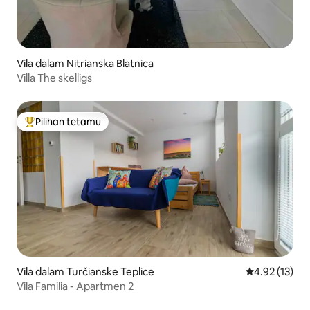
Vila dalam Nitrianska Blatnica
Villa The skelligs
Pilihan tetamu
Pilihan utama tetamu
Vila dalam Turčianske Teplice
Penarafan pur
4.92 (13)
Vila Familia - Apartmen 2