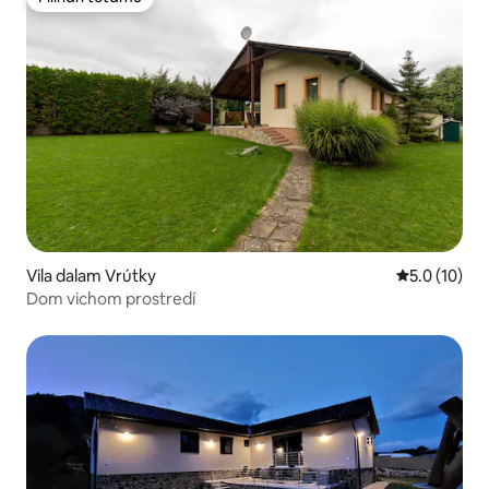
Pilihan tetamu
Vila dalam Vrútky
Penarafan pu
5.0 (10)
Dom vichom prostredí