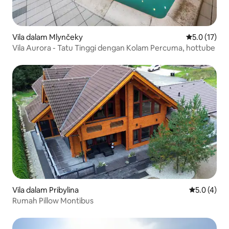
Vila dalam Mlynčeky
Penarafan pu
5.0 (17)
Vila Aurora - Tatu Tinggi dengan Kolam Percuma, hottube
Vila dalam Pribylina
Penarafan p
5.0 (4)
Rumah Pillow Montibus