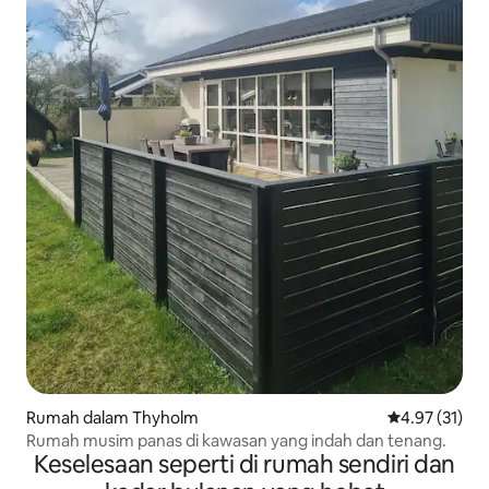
Rumah dalam Thyholm
Penarafan pur
4.97 (31)
Rumah musim panas di kawasan yang indah dan tenang.
Keselesaan seperti di rumah sendiri dan