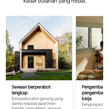
kadar bulanan yang hebat
Sewaan berperabot
Pengembara d
lengkap
pengembara a
kerja
Daripada kabin gunung yang
damai kepada apartmen
Penginapan yan
bandar yang selesa, sewaan