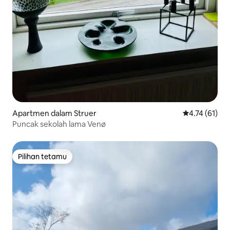
Apartmen dalam Struer
Penarafan pur
4.74 (61)
Puncak sekolah lama Venø
Pilihan tetamu
Pilihan tetamu