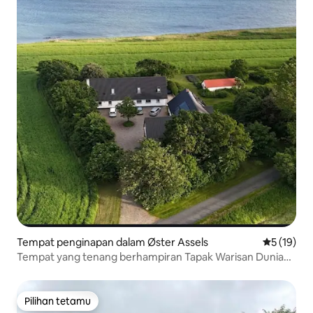
Tempat penginapan dalam Øster Assels
Penarafan 
5 (19)
Tempat yang tenang berhampiran Tapak Warisan Dunia
UNESCO baharu
Pilihan tetamu
Pilihan tetamu