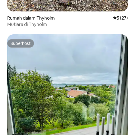
Rumah dalam Thyholm
Penarafan 
5 (27)
Mutiara di Thyholm
Superhost
Superhost