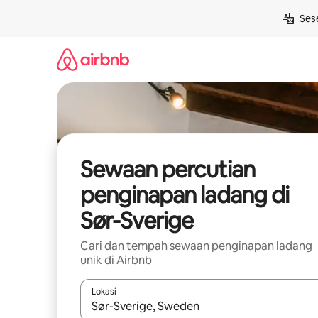
Langkau
Ses
ke
kandungan
Sewaan percutian
penginapan ladang di
Sør-Sverige
Cari dan tempah sewaan penginapan ladang
unik di Airbnb
Lokasi
Apabila hasil tersedia, navigasi dengan kekunci