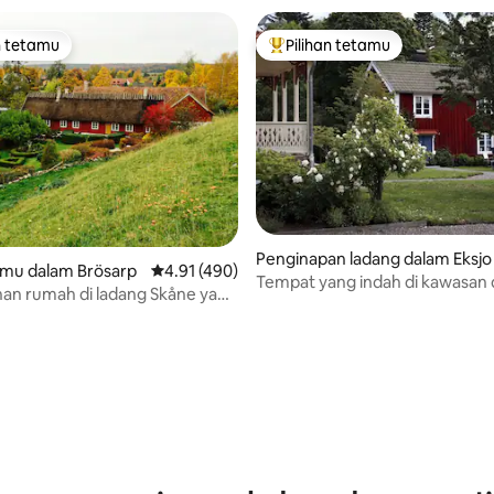
n tetamu
Pilihan tetamu
 utama tetamu
Pilihan utama tetamu
aripada 5, 104 ulasan
Penginapan ladang dalam Eksjo
amu dalam Brösarp
Penarafan purata 4.91 daripada 5, 490 ulasan
4.91 (490)
Tempat yang indah di kawasan
an rumah di ladang Skåne yang
Sweden
Brösarp