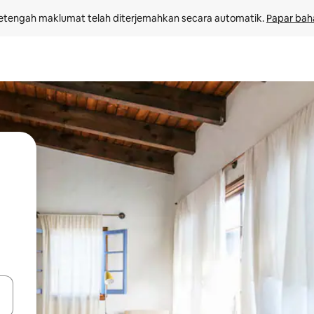
etengah maklumat telah diterjemahkan secara automatik. 
Papar bah
 anak panah atas dan bawah atau teroka dengan sentuhan atau gerak l