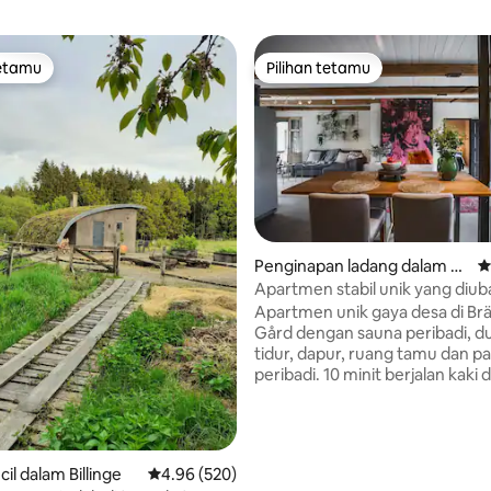
tetamu
Pilihan tetamu
tetamu
Pilihan tetamu
Penginapan ladang dalam H
P
öganäs
Apartmen stabil unik yang diuba
aripada 5, 225 ulasan
Brännans Gård
Apartmen unik gaya desa di Br
Gård dengan sauna peribadi, dua
tidur, dapur, ruang tamu dan pa
peribadi. 10 minit berjalan kaki d
padang golf Vikens dan bas ya
membawa anda ke Helsingborg
Höganäs. Brännans Gård menawarkan
kemewahan pada tahap yang s
il dalam Billinge
Penarafan purata 4.96 daripada 5, 520 ulasan
4.96 (520)
dengan standard tertinggi dal