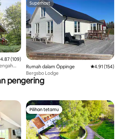
Superhost
Superhost
enarafan purata 4.87 daripada 5, 109 ulasan
4.87 (109)
tengah
Rumah dalam Öppinge
Penarafan purata 4.91 
4.91 (154)
Bergsbo Lodge
an pengering
Pilihan tetamu
Pilihan tetamu