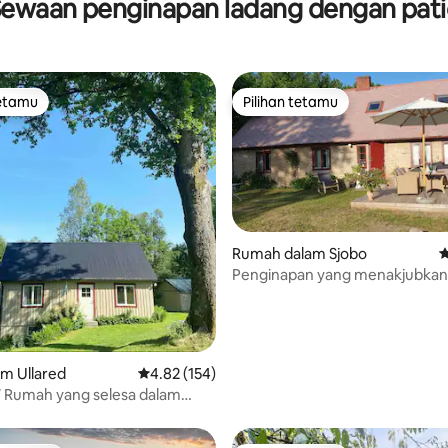
ewaan penginapan ladang dengan pat
tetamu
Pilihan tetamu
tetamu
Pilihan tetamu
Rumah dalam Sjobo
P
Penginapan yang menakjubkan 
tengah-tengah Skåne
aripada 5, 362 ulasan
am Ullared
Penarafan purata 4.82 daripada 5, 154 ulasan
4.82 (154)
7 Rumah yang selesa dalam
ran yang indah!