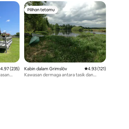
Pilihan tetamu
Pilihan tetamu
enarafan purata 4.97 daripada 5, 235 ulasan
4.97 (235)
Kabin dalam Grimslöv
Penarafan purata 4.93 
4.93 (121)
wasan
Kawasan dermaga antara tasik dan
istana!