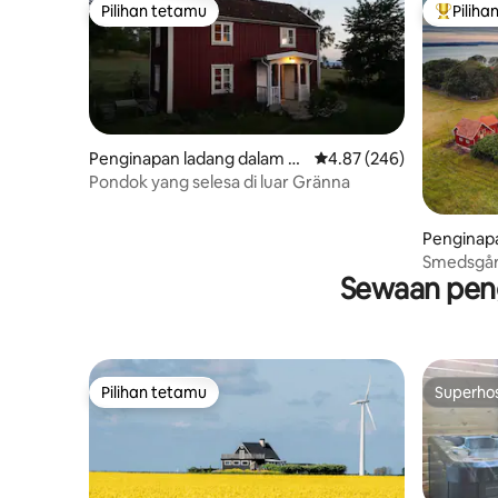
Pilihan tetamu
Piliha
Pilihan tetamu
Pilihan
Penginapan ladang dalam N
Penarafan purata 4.87 d
4.87 (246)
yarp
Pondok yang selesa di luar Gränna
Penginap
ungsback
Smedsgår
Sewaan peng
berhampi
Pilihan tetamu
Superho
Pilihan tetamu
Superho