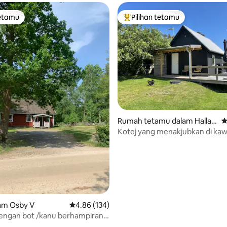
tetamu
Pilihan tetamu
tetamu
Pilihan utama tetamu
Rumah tetamu dalam Hallan
P
ds län, SE
Kotej yang menakjubkan di ka
desa
aripada 5, 369 ulasan
am Osby V
Penarafan purata 4.86 daripada 5, 134 ulasan
4.86 (134)
 bot /kanu berhampiran
tan (1167)