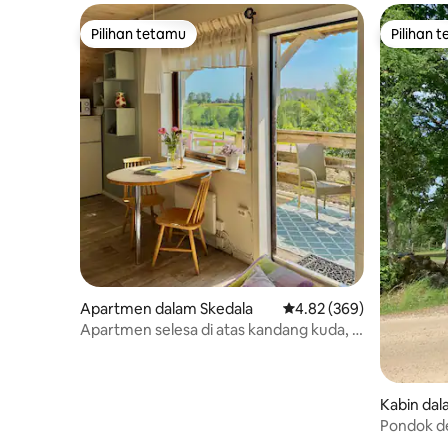
Pilihan tetamu
Pilihan 
Pilihan tetamu
Pilihan 
Apartmen dalam Skedala
Penarafan purata 4.82 d
4.82 (369)
Apartmen selesa di atas kandang kuda, di
alam semula jadi!
Kabin dal
Pondok dengan
dengan hu