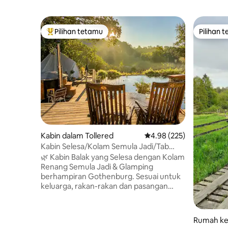
Pilihan tetamu
Pilihan 
Pilihan utama tetamu
Pilihan 
Kabin dalam Tollered
Penarafan purata 4.98 d
4.98 (225)
Kabin Selesa/Kolam Semula Jadi/Tab
Mandi Panas/Berdekatan Gothenburg
🌿 Kabin Balak yang Selesa dengan Kolam
Renang Semula Jadi & Glamping
berhampiran Gothenburg. Sesuai untuk
keluarga, rakan-rakan dan pasangan
romantik yang sukakan alam semula jadi
dan keselesaan. • Dapur serba lengkap •
Tab Mandi Air Panas Berbahan Bakar
Rumah kec
Kayu • Haiwan peliharaan dialu-alukan •