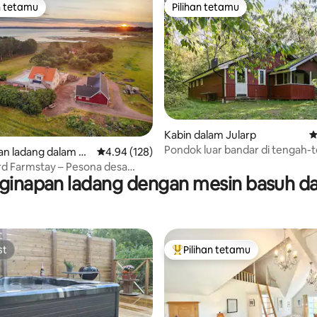
n tetamu
Pilihan tetamu
 utama tetamu
Pilihan tetamu
aripada 5, 246 ulasan
Kabin dalam Jularp
P
Pondok luar bandar di tengah-
an ladang dalam K
Penarafan purata 4.94 daripada 5, 128 ulasan
4.94 (128)
hutan
a
d Farmstay – Pesona desa
inapan ladang dengan mesin basuh d
ran Gothenburg
st
Pilihan tetamu
st
Pilihan utama tetamu