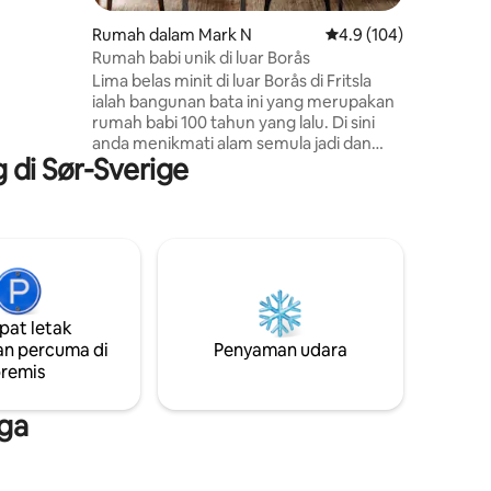
katan
ang yang
Rumah dalam Mark N
Penarafan purata 4.9 
4.9 (104)
kan ini.
Rumah babi unik di luar Borås
 oleh
Lima belas minit di luar Borås di Fritsla
 supaya
ialah bangunan bata ini yang merupakan
ar Viken
rumah babi 100 tahun yang lalu. Di sini
banyak
anda menikmati alam semula jadi dan
di Sør-Sverige
Häggån yang terletak 10 meter dari
rumah. Ia adalah kawasan yang tenang
dengan dua bangunan kediaman lain
beberapa ratus meter jauhnya. Rumah ini
terdiri daripada ruang tamu tunggal
besar seluas 100 m2 dengan dapur, ruang
makan dan bahagian sofa dengan
pendiangan. Di loteng tidur ada 4 katil.
at letak
Insta: @ the pighouse_ Jika anda ingin
n percuma di
Penyaman udara
menempah rumah untuk fotografi atau
remis
acara lain, sila hubungi kami untuk harga.
ga