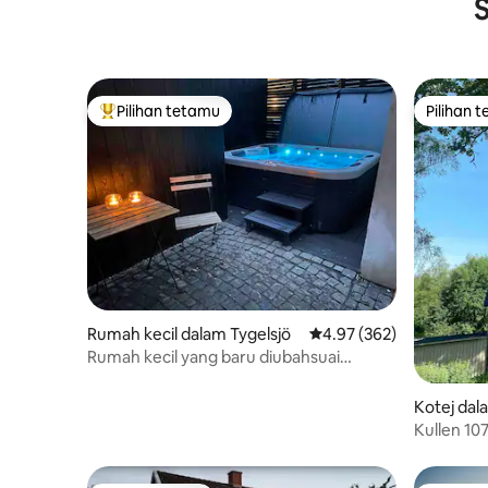
S
Pilihan tetamu
Pilihan 
Pilihan utama tetamu
Pilihan 
Rumah kecil dalam Tygelsjö
Penarafan purata 4.97 d
4.97 (362)
Rumah kecil yang baru diubahsuai
dengan kolam renang gelembung
peribadi.
Kotej dal
Kullen 10
persekita