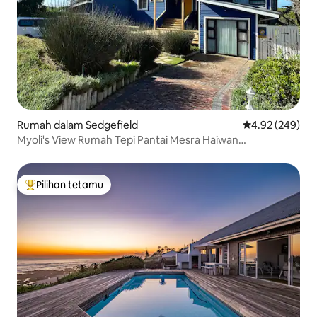
Rumah dalam Sedgefield
Penarafan pura
4.92 (249)
Myoli's View Rumah Tepi Pantai Mesra Haiwan
Kesayangan
Pilihan tetamu
Pilihan utama tetamu