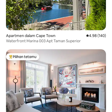
Apartmen dalam Cape Town
Penarafan pura
4.98 (140)
Waterfront Marina 003 Apt Taman Superior
Pilihan tetamu
Pilihan utama tetamu