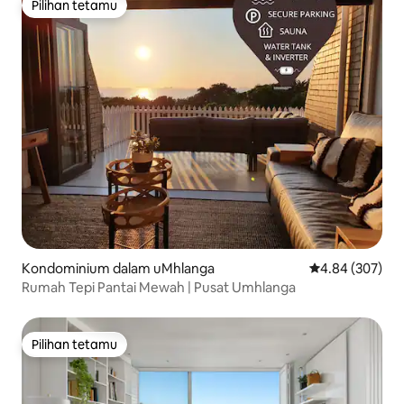
Pilihan tetamu
Pilihan tetamu
Kondominium dalam uMhlanga
Penarafan pura
4.84 (307)
Rumah Tepi Pantai Mewah | Pusat Umhlanga
Pilihan tetamu
Pilihan tetamu