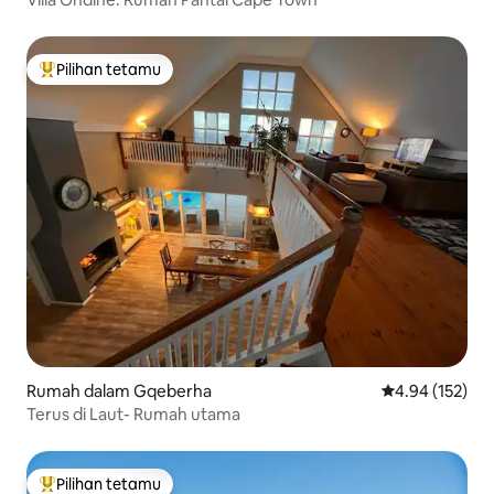
Pilihan tetamu
Pilihan utama tetamu
Rumah dalam Gqeberha
Penarafan pura
4.94 (152)
Terus di Laut- Rumah utama
Pilihan tetamu
Pilihan utama tetamu