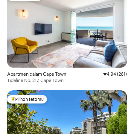
Apartmen dalam Cape Town
Penarafan pura
4.94 (261)
Tideline No. 217, Cape Town
Pilihan tetamu
Pilihan utama tetamu