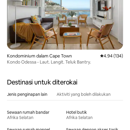
Kondominium dalam Cape Town
Penarafan pura
4.94 (134)
Kondo Odessa - Laut. Langit. Teluk Bantry.
Destinasi untuk diterokai
Jenis penginapan lain
Aktiviti yang boleh dilakukan
Sewaan rumah bandar
Hotel butik
Afrika Selatan
Afrika Selatan
Sewaan rumah mongel
Sewaan dengan akses tasik