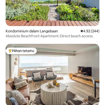
Kondominium dalam Langebaan
Penarafan pura
4.92 (244)
Absolute Beachfront Apartment-Direct beach access.
Pilihan tetamu
Pilihan utama tetamu