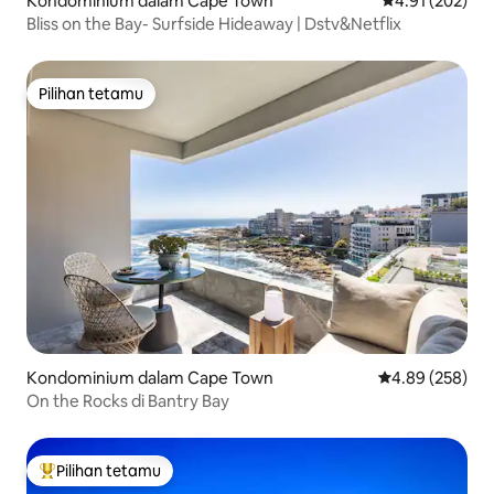
Kondominium dalam Cape Town
Penarafan pura
4.91 (202)
Bliss on the Bay- Surfside Hideaway | Dstv&Netflix
Pilihan tetamu
Pilihan tetamu
Kondominium dalam Cape Town
Penarafan pura
4.89 (258)
On the Rocks di Bantry Bay
Pilihan tetamu
Pilihan utama tetamu