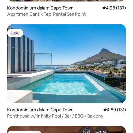
Kondominium dalam Cape Town
Penarafan pura
4.98 (187)
Apartmen Cantik Tepi Pantai Sea Point
Luxe
Luxe
Kondominium dalam Cape Town
Penarafan pura
4.89 (131)
Penthouse w/ Infinity Pool / Bar / BBQ / Balcony