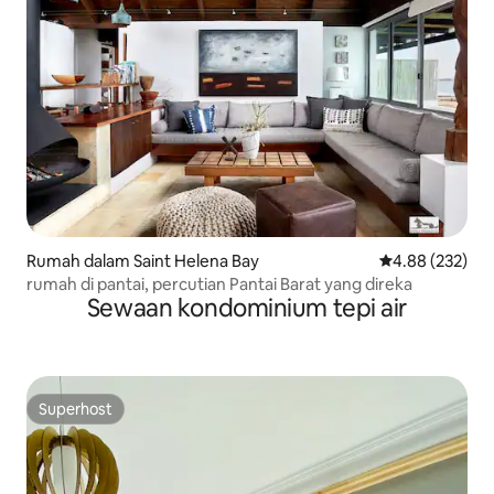
Rumah dalam Saint Helena Bay
Penarafan pura
4.88 (232)
rumah di pantai, percutian Pantai Barat yang direka
Sewaan kondominium tepi air
Superhost
Superhost