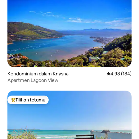
Kondominium dalam Knysna
Penarafan pura
4.98 (184)
Apartmen Lagoon View
Pilihan tetamu
Pilihan utama tetamu