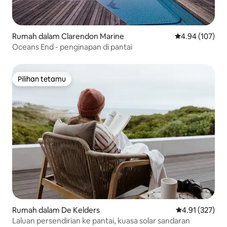
Rumah dalam Clarendon Marine
Penarafan pura
4.94 (107)
Oceans End - penginapan di pantai
Pilihan tetamu
Pilihan tetamu
Rumah dalam De Kelders
Penarafan pura
4.91 (327)
Laluan persendirian ke pantai, kuasa solar sandaran