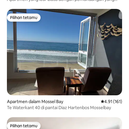
menakjubkan
Pilihan tetamu
Pilihan tetamu
Apartmen dalam Mossel Bay
Penarafan pura
4.91 (161)
Te Waterkant 40 di pantai Diaz Hartenbos Mosselbay
Pilihan tetamu
Pilihan tetamu