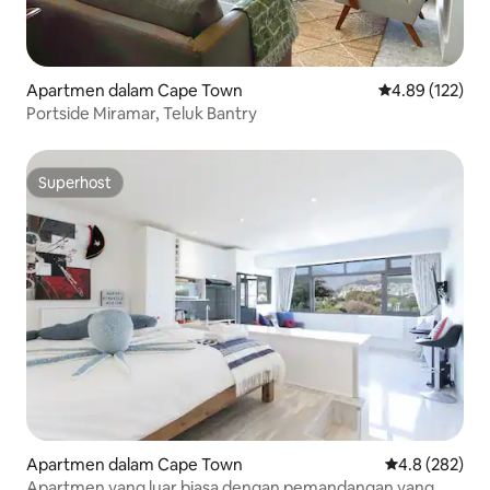
Apartmen dalam Cape Town
Penarafan pura
4.89 (122)
Portside Miramar, Teluk Bantry
Superhost
Superhost
Apartmen dalam Cape Town
Penarafan pur
4.8 (282)
Apartmen yang luar biasa dengan pemandangan yang