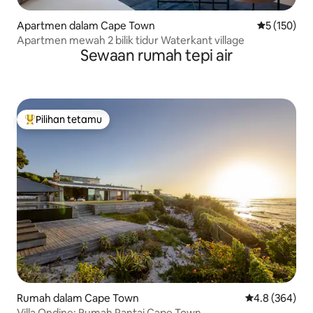
Apartmen dalam Cape Town
Penarafan p
5 (150)
Apartmen mewah 2 bilik tidur Waterkant village
Sewaan rumah tepi air
Pilihan tetamu
Pilihan utama tetamu
Rumah dalam Cape Town
Penarafan pur
4.8 (364)
Villa Ondine: Rumah Pantai Cape Town