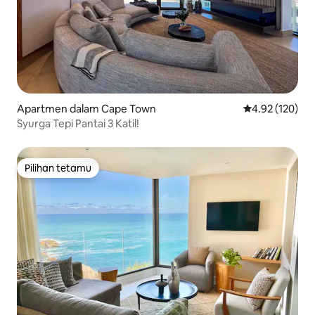
Apartmen dalam Cape Town
Penarafan pura
4.92 (120)
Syurga Tepi Pantai 3 Katil!
Pilihan tetamu
Pilihan tetamu