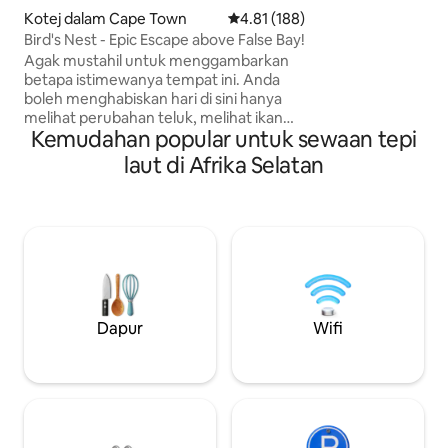
persembunyian be
Kotej dalam Cape Town
Penarafan purata 4.81 daripada 
4.81 (188)
menawarkan kehal
Bird's Nest - Epic Escape above False Bay!
dijangka. Kabin in
kotak permata ya
Agak mustahil untuk menggambarkan
siap, ketukangan t
betapa istimewanya tempat ini. Anda
piano, pendiangan,
boleh menghabiskan hari di sini hanya
banyak lagi... (Ku
melihat perubahan teluk, melihat ikan
Kemudahan popular untuk sewaan tepi
sepenuhnya: Tia
paus atau ikan lumba-lumba&breathe
dalam pemandangan Selesa dan hangat
laut di Afrika Selatan
pada musim sejuk & tenusu pada musim
panas, tempat persembunyian yang
sempurna sepanjang tahun. Di belakang
anda terdapat hanya gunung dengan
laluan berjalan kaki yang hebat tetapi
pusat dengan semua tarikan juga hanya
30 minit jauhnya. Harap maklum bahawa
anda perlu menaiki 180 tangga &
membaca keterangan penuh sebelum
Dapur
Wifi
membuat tempahan untuk memastikan
rumah ini sesuai untuk anda!