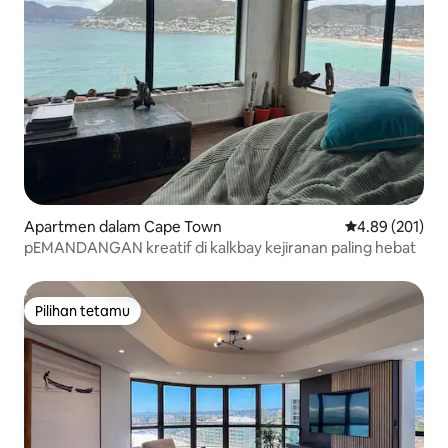
Apartmen dalam Cape Town
Penarafan pura
4.89 (201)
pEMANDANGAN kreatif di kalkbay kejiranan paling hebat
Pilihan tetamu
Pilihan tetamu