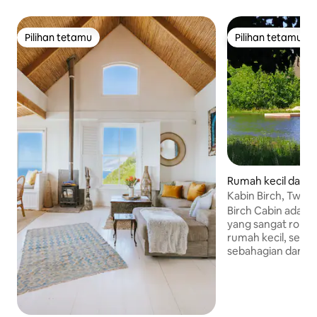
Pilihan tetamu
Pilihan tetamu
Pilihan tetamu
Pilihan tetamu
Rumah kecil dalam
na
Kabin Birch, Twee 
Birch Cabin adala
yang sangat roman
rumah kecil, sebah
sebahagian daripa
Birch Cabin yang 
kasih sayang mend
Menghadap sungai 
sendiri yang dibar