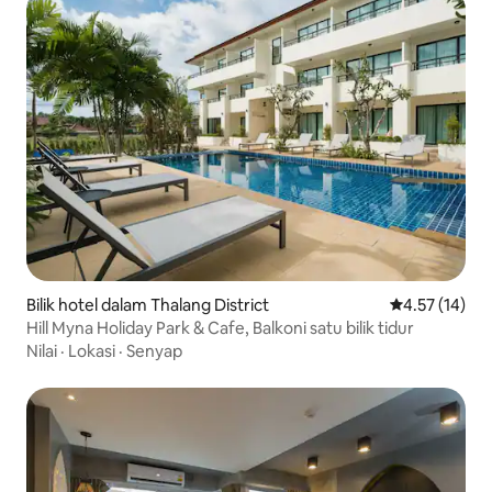
Bilik hotel dalam Thalang District
Penarafan pur
4.57 (14)
Hill Myna Holiday Park & Cafe, Balkoni satu bilik tidur
Nilai
·
Lokasi
·
Senyap