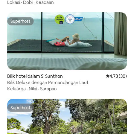
Lokasi
·
Dobi
·
Keadaan
Superhost
Superhost
Bilik hotel dalam Si Sunthon
Penarafan pur
4.73 (30)
Bilik Deluxe dengan Pemandangan Laut
Keluarga
·
Nilai
·
Sarapan
Superhost
Superhost