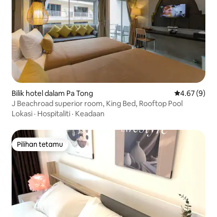
Bilik hotel dalam Pa Tong
Penarafan pu
4.67 (9)
J Beachroad superior room, King Bed, Rooftop Pool
Lokasi
·
Hospitaliti
·
Keadaan
Pilihan tetamu
Pilihan tetamu