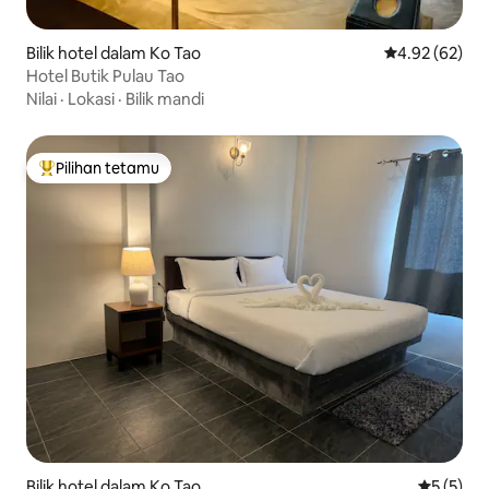
Bilik hotel dalam Ko Tao
Penarafan pur
4.92 (62)
Hotel Butik Pulau Tao
Nilai
·
Lokasi
·
Bilik mandi
Pilihan tetamu
Pilihan utama tetamu
Bilik hotel dalam Ko Tao
Penarafan
5 (5)