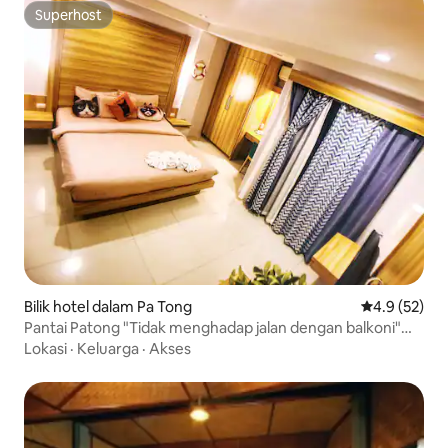
Superhost
Superhost
Bilik hotel dalam Pa Tong
Penarafan pu
4.9 (52)
Pantai Patong "Tidak menghadap jalan dengan balkoni"
Bersih dan bersih Kucing Tema Hostel Hotel B&B Queen
Lokasi
·
Keluarga
·
Akses
Bed | Berjalan ke pantai