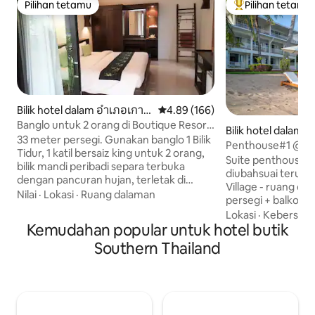
Pilihan tetamu
Pilihan tetamu
Pilihan tetamu
Pilihan utama te
Bilik hotel dalam อำเภอเกาะ
Penarafan purata 4.89 daripada 
4.89 (166)
ลันตา
Banglo untuk 2 orang di Boutique Resort
Bilik hotel dalam B
sarapan percuma
33 meter persegi. Gunakan banglo 1 Bilik
Penthouse#1 @Aw
Tidur, 1 katil bersaiz king untuk 2 orang,
Hotel w Brkfst/Po
Suite penthouse 
bilik mandi peribadi separa terbuka
diubahsuai terus d
dengan pancuran hujan, terletak di
Village - ruang dalaman seluas 40 meter
taman tropika, privasi untuk penginapan
Nilai
·
Lokasi
·
Ruang dalaman
persegi + balkoni 
santai anda dan nikmati aktiviti pada
persegi dengan p
Lokasi
·
Kebersiha
masa yang sama. Pendingin hawa, air
Kemudahan popular untuk hotel butik
pemandangan pant
panas-sejuk, set linen kemudahan, jubah
menakjubkan tanpa
Southern Thailand
mandi, pengering rambut, peti sejuk,
Termasuk sarapan 
cerek, kopi, Wi-Fi percuma, tempat letak
mini isi semula ha
kenderaan percuma Polisi Kanak-kanak
snek, pod kopi - 
Kanak-kanak berumur 4 tahun ke atas
& pekerja rencam 
dibenarkan, kanak-kanak 4-10 tahun
renang, gimnasium,
boleh menginap dengan harga