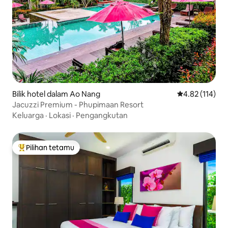
Bilik hotel dalam Ao Nang
Penarafan pura
4.82 (114)
Jacuzzi Premium - Phupimaan Resort
Keluarga
·
Lokasi
·
Pengangkutan
Pilihan tetamu
Pilihan utama tetamu