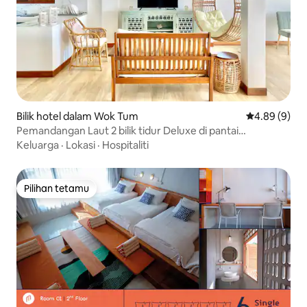
Bilik hotel dalam Wok Tum
Penarafan pu
4.89 (9)
Pemandangan Laut 2 bilik tidur Deluxe di pantai
@Kalulushi
Keluarga
·
Lokasi
·
Hospitaliti
Pilihan tetamu
Pilihan tetamu