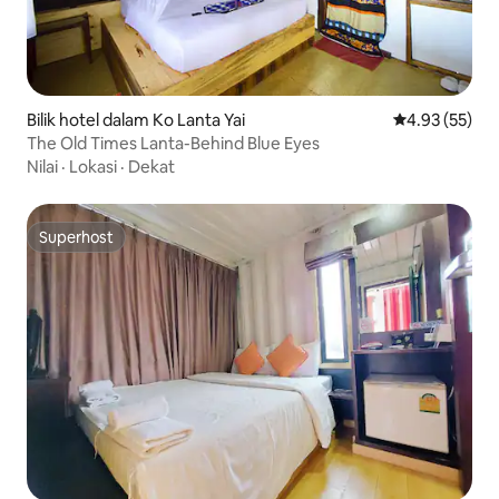
Bilik hotel dalam Ko Lanta Yai
Penarafan pur
4.93 (55)
The Old Times Lanta-Behind Blue Eyes
Nilai
·
Lokasi
·
Dekat
Superhost
Superhost