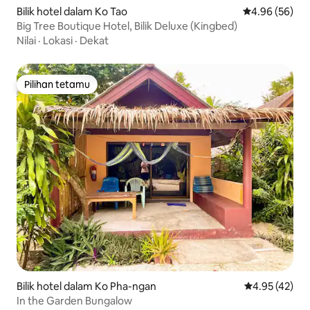
Bilik hotel dalam Ko Tao
Penarafan pur
4.96 (56)
Big Tree Boutique Hotel, Bilik Deluxe (Kingbed)
Nilai
·
Lokasi
·
Dekat
Pilihan tetamu
Pilihan tetamu
Bilik hotel dalam Ko Pha-ngan
Penarafan pur
4.95 (42)
In the Garden Bungalow