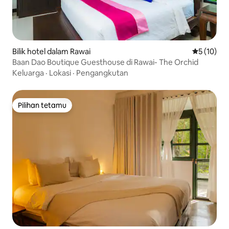
Bilik hotel dalam Rawai
Penarafan 
5 (10)
Baan Dao Boutique Guesthouse di Rawai- The Orchid
Keluarga
·
Lokasi
·
Pengangkutan
Pilihan tetamu
Pilihan tetamu