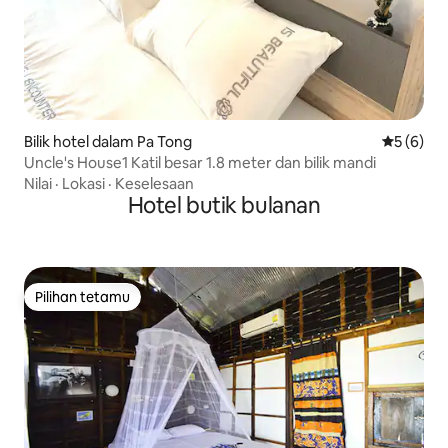
Bilik hotel dalam Pa Tong
Penarafan
5 (6)
Uncle's House1 Katil besar 1.8 meter dan bilik mandi
Nilai
·
Lokasi
·
Keselesaan
Hotel butik bulanan
Pilihan tetamu
Pilihan tetamu