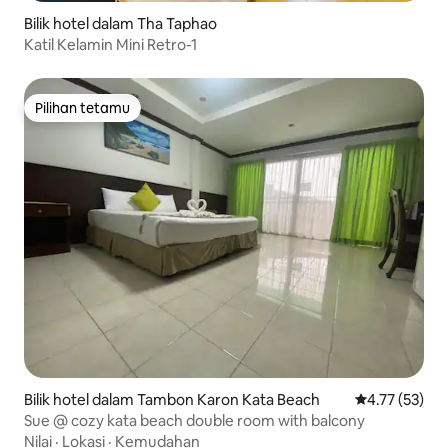
Bilik hotel dalam Tha Taphao
Katil Kelamin Mini Retro-1
Pilihan tetamu
Pilihan tetamu
Bilik hotel dalam Tambon Karon Kata Beach
Penarafan pur
4.77 (53)
Sue @ cozy kata beach double room with balcony
Nilai
·
Lokasi
·
Kemudahan