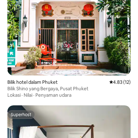
Bilik hotel dalam Phuket
Penarafan pur
4.83 (12)
Bilik Shino yang Bergaya, Pusat Phuket
Lokasi
·
Nilai
·
Penyaman udara
Superhost
Superhost