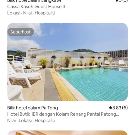
Bilik hotel dalam Langkawi
Penarafan
5 (5)
Cassa Kaseh Guest House 3
Lokasi
·
Nilai
·
Hospitaliti
Superhost
Superhost
Bilik hotel dalam Pa Tong
Penarafan pu
3.83 (6)
Hotel Butik 1BR dengan Kolam Renang Pantai Patong
Thailand
Nilai
·
Lokasi
·
Hospitaliti