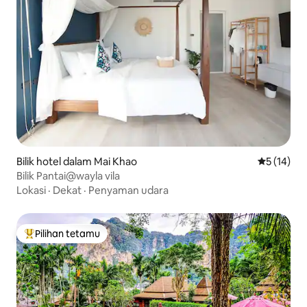
Bilik hotel dalam Mai Khao
Penarafan 
5 (14)
Bilik Pantai@wayla vila
Lokasi
·
Dekat
·
Penyaman udara
Pilihan tetamu
Pilihan utama tetamu