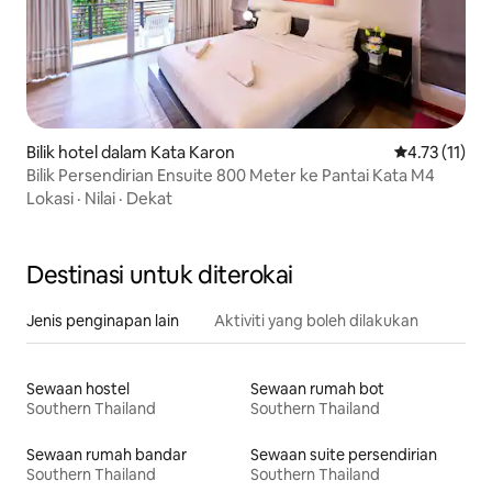
Bilik hotel dalam Kata Karon
Penarafan pur
4.73 (11)
Bilik Persendirian Ensuite 800 Meter ke Pantai Kata M4
Lokasi
·
Nilai
·
Dekat
Destinasi untuk diterokai
Jenis penginapan lain
Aktiviti yang boleh dilakukan
Sewaan hostel
Sewaan rumah bot
Southern Thailand
Southern Thailand
Sewaan rumah bandar
Sewaan suite persendirian
Southern Thailand
Southern Thailand