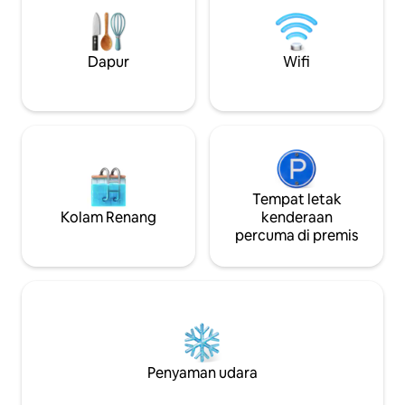
tempat makan & ke
THB400/n 11 tahun ke atas dengan harga
luaran - katil kin
THB700/n apabila menggunakan katil
laut - TV pintar sk
sedia ada, termasuk sarapan.
yang sangat mudah
Dapur
Wifi
dengan restoran, 
Tempat letak
Kolam Renang
kenderaan
percuma di premis
Penyaman udara