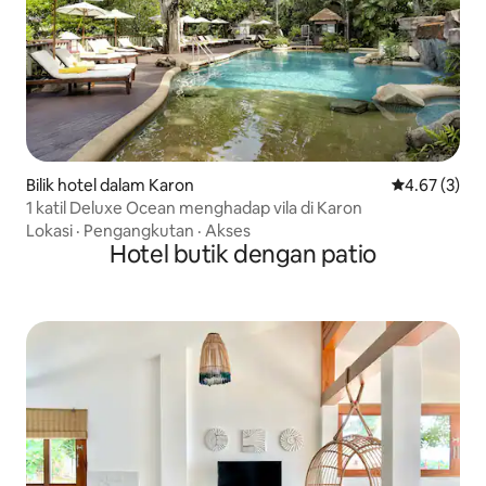
Bilik hotel dalam Karon
Penarafan pu
4.67 (3)
1 katil Deluxe Ocean menghadap vila di Karon
Lokasi
·
Pengangkutan
·
Akses
Hotel butik dengan patio