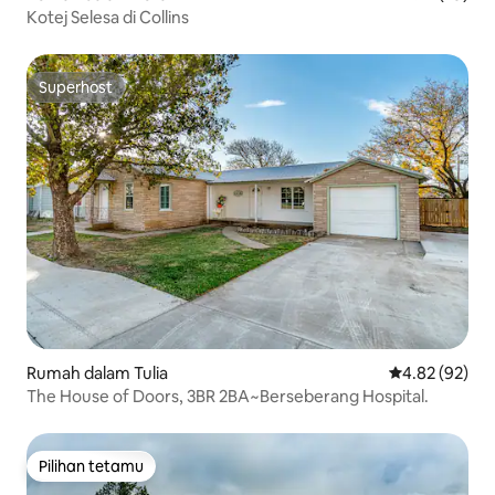
Kotej Selesa di Collins
Superhost
Superhost
Rumah dalam Tulia
Penarafan pur
4.82 (92)
The House of Doors, 3BR 2BA~Berseberang Hospital.
Pilihan tetamu
Pilihan tetamu