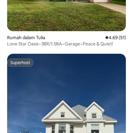
Rumah dalam Tulia
Penarafan pur
4.69 (51)
Lone Star Oasis~3BR/1.5BA~Garage~Peace & Quiet!
Superhost
Superhost