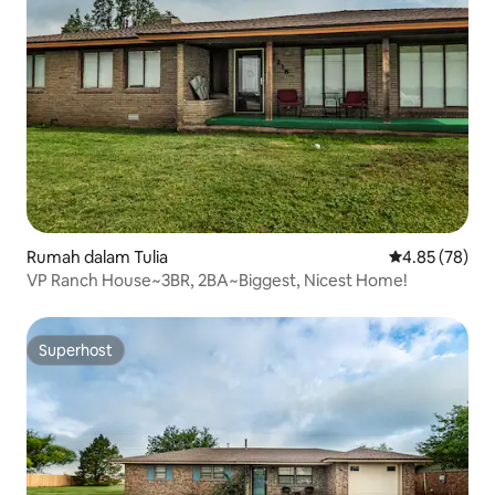
Rumah dalam Tulia
Penarafan pur
4.85 (78)
VP Ranch House~3BR, 2BA~Biggest, Nicest Home!
Superhost
Superhost