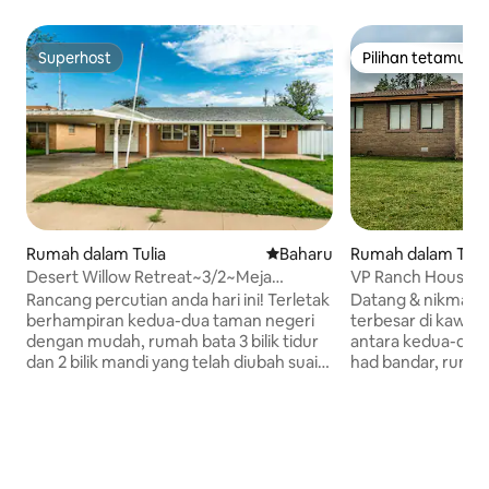
Superhost
Pilihan tetamu
Superhost
Pilihan tetamu
Rumah dalam Tuli
Rumah dalam Tulia
Tempat penginapan baharu
Baharu
VP Ranch House~3
Desert Willow Retreat~3/2~Meja
Nicest Home!
Bilik~BAGUS!
Datang & nikmati s
Rancang percutian anda hari ini! Terletak
terbesar di kawasan
berhampiran kedua-dua taman negeri
antara kedua-dua n
dengan mudah, rumah bata 3 bilik tidur
had bandar, rumah
dan 2 bilik mandi yang telah diubah suai
begitu banyak cir
dengan cantik ini adalah tempat yang
pemandangan anjun
sesuai untuk berehat dan bersantai.
matahari terbit, 
Anda akan menikmati pemanasan dan
High Speed Int de
pendingin udara pusat, katil yang selesa,
lengkap, bilik pe
Wi-Fi berkelajuan tinggi, meja biliard
dengan meja hoki u
untuk keseronokan keluarga dan dapur