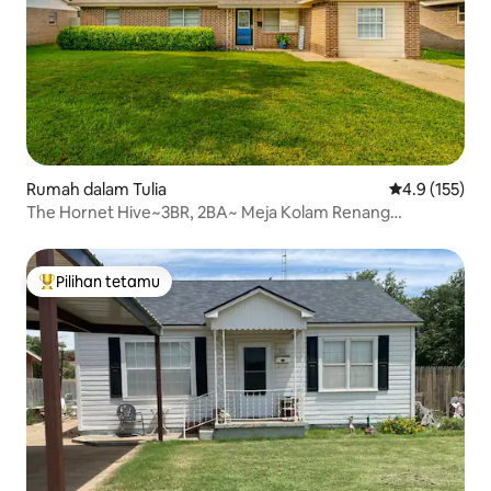
Rumah dalam Tulia
Penarafan pur
4.9 (155)
The Hornet Hive~3BR, 2BA~ Meja Kolam Renang
~Seronok~Bersih!
Pilihan tetamu
Pilihan utama tetamu