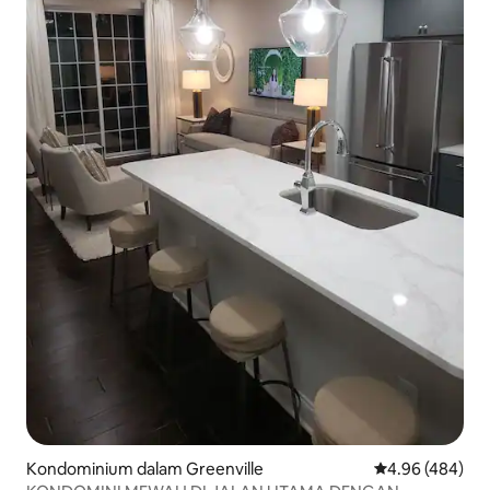
Kondominium dalam Greenville
Penarafan purat
4.96 (484)