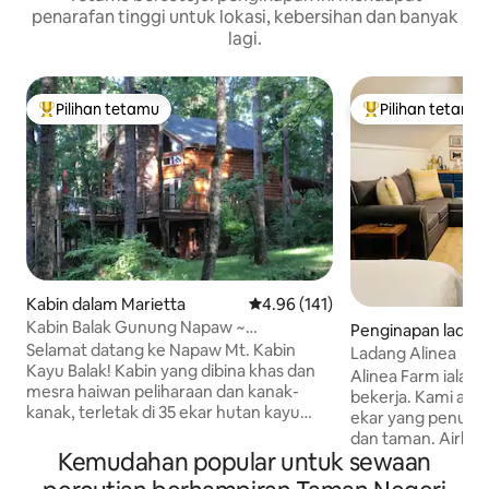
penarafan tinggi untuk lokasi, kebersihan dan banyak
lagi.
Pilihan tetamu
Pilihan tetamu
Pilihan utama tetamu
Pilihan utama te
Kabin dalam Marietta
Penarafan purata 4.96 daripada 
4.96 (141)
Kabin Balak Gunung Napaw ~
Penginapan ladang
Pengalaman Puncak Gunung yang Ajaib
Selamat datang ke Napaw Mt. Kabin
ckens
Ladang Alinea
Kayu Balak! Kabin yang dibina khas dan
Alinea Farm ialah 
mesra haiwan peliharaan dan kanak-
bekerja. Kami ada
kanak, terletak di 35 ekar hutan kayu
ekar yang penuh 
keras di puncak gunung persendirian.
dan taman. Airbnb ini baru diubahsuai
Dek yang mengelilingi memberikan
Kemudahan popular untuk sewaan
dan terletak di at
pemandangan indah Pergunungan Blue
kami. Walaupun r