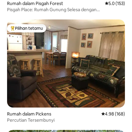
Rumah dalam Pisgah Forest
Penarafan pur
5.0 (153)
Pisgah Place: Rumah Gunung Selesa dengan
Pemandangan
Pilihan tetamu
Pilihan utama tetamu
Rumah dalam Pickens
Penarafan pura
4.98 (168)
Percutian Tersembunyi