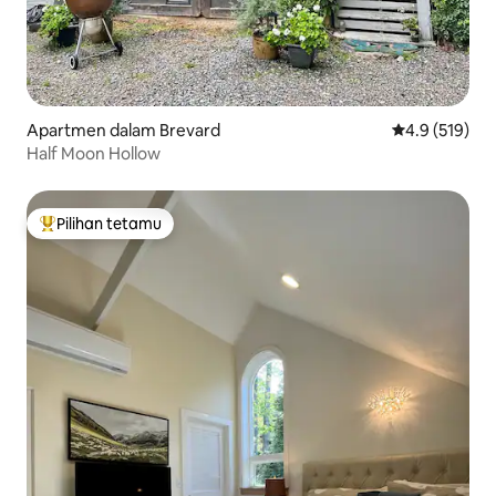
Apartmen dalam Brevard
Penarafan pur
4.9 (519)
Half Moon Hollow
Pilihan tetamu
Pilihan utama tetamu