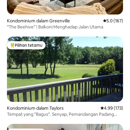
Kondominium dalam Greenville
Penarafan pur
5.0 (167)
“The Beehive” | Balkoni Menghadap Jalan Utama
Pilihan tetamu
Pilihan utama tetamu
Kondominium dalam Taylors
Penarafan pura
4.99 (173)
Tempat yang "Bagus". Senyap, Pemandangan Padang
Golf.