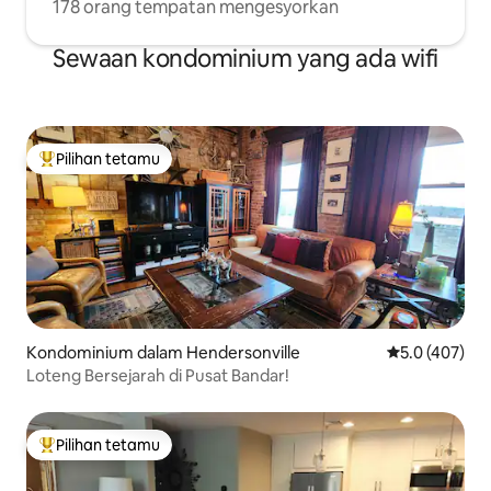
178 orang tempatan mengesyorkan
Sewaan kondominium yang ada wifi
Pilihan tetamu
Pilihan utama tetamu
Kondominium dalam Hendersonville
Penarafan pur
5.0 (407)
Loteng Bersejarah di Pusat Bandar!
Pilihan tetamu
Pilihan utama tetamu