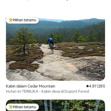
Pilihan tetamu
Pilihan utama tetamu
Kabin dalam Cedar Mountain
Penarafan pura
4.97 (251)
Hutan ini TERBUKA - Kabin desa di Dupont Forest
Pilihan tetamu
Pilihan utama tetamu