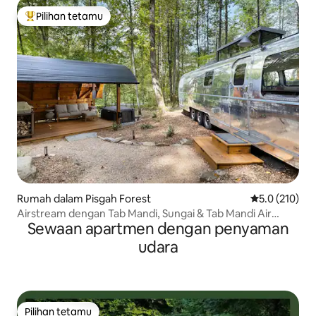
Pilihan tetamu
Pilihan utama tetamu
Rumah dalam Pisgah Forest
Penarafan pur
5.0 (210)
Airstream dengan Tab Mandi, Sungai & Tab Mandi Air
Sewaan apartmen dengan penyaman
Panas
udara
Pilihan tetamu