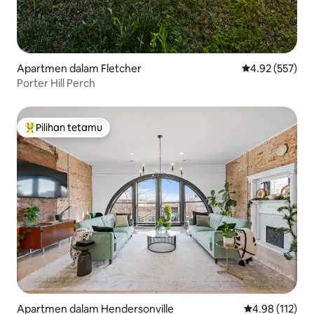
Apartmen dalam Fletcher
Penarafan pura
4.92 (557)
Porter Hill Perch
Pilihan tetamu
Pilihan utama tetamu
Apartmen dalam Hendersonville
Penarafan pura
4.98 (112)