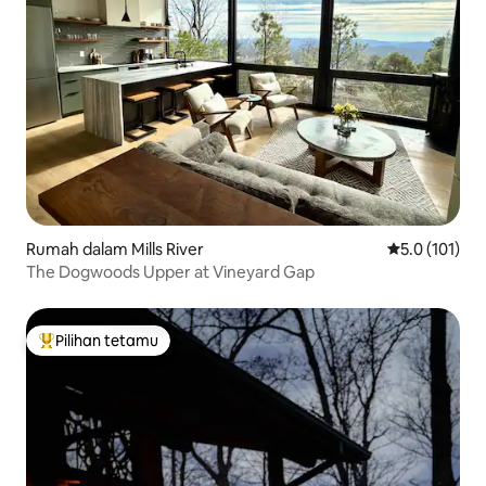
Rumah dalam Mills River
Penarafan pur
5.0 (101)
The Dogwoods Upper at Vineyard Gap
Pilihan tetamu
Pilihan utama tetamu