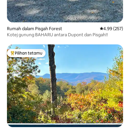
Rumah dalam Pisgah Forest
Penarafan pura
4.99 (257)
Kotej gunung BAHARU antara Dupont dan Pisgah!!
Pilihan tetamu
Pilihan utama tetamu