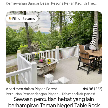
Kemewahan Bandar Besar, Pesona Pekan Kecil di The
Demi-Lune
Pilihan tetamu
Pilihan utama tetamu
Apartmen dalam Pisgah Forest
Penarafan pura
4.96 (222)
Percutian Pemandangan Pisgah - Tab mandi air panas!
Sewaan percutian hebat yang lain
Pemandangan indah!
berhampiran Taman Negeri Table Rock