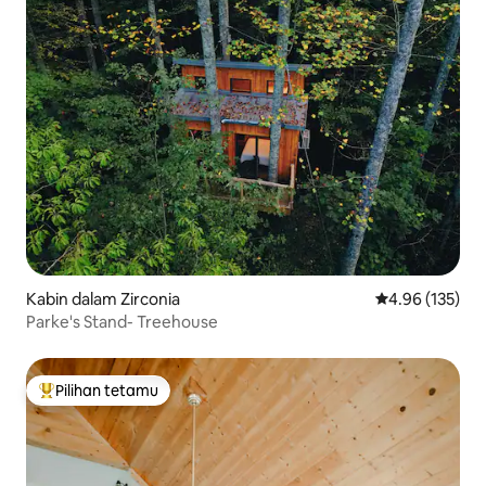
Kabin dalam Zirconia
Penarafan pura
4.96 (135)
Parke's Stand- Treehouse
Pilihan tetamu
Pilihan utama tetamu