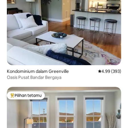
Kondominium dalam Greenville
Penarafan pura
4.99 (393)
Oasis Pusat Bandar Bergaya
Pilihan tetamu
Pilihan utama tetamu