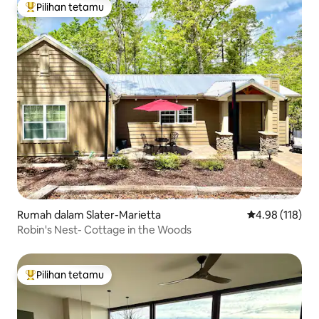
Pilihan tetamu
Pilihan utama tetamu
Rumah dalam Slater-Marietta
Penarafan pura
4.98 (118)
Robin's Nest- Cottage in the Woods
Pilihan tetamu
Pilihan utama tetamu