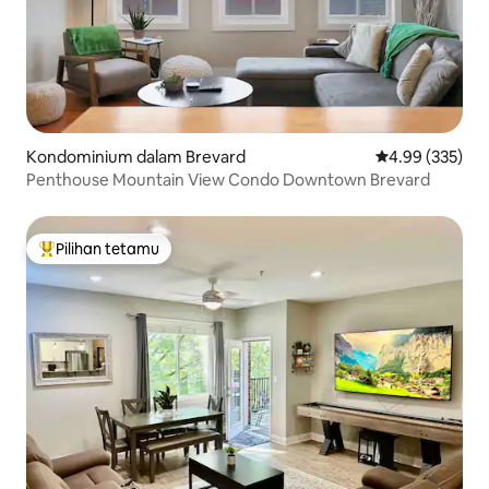
Kondominium dalam Brevard
Penarafan pura
4.99 (335)
Penthouse Mountain View Condo Downtown Brevard
Pilihan tetamu
Pilihan utama tetamu