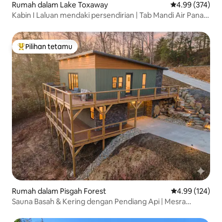
Rumah dalam Lake Toxaway
Penarafan pura
4.99 (374)
Kabin I Laluan mendaki persendirian | Tab Mandi Air Panas
I Sauna
Pilihan tetamu
Pilihan utama tetamu
Rumah dalam Pisgah Forest
Penarafan pura
4.99 (124)
Sauna Basah & Kering dengan Pendiang Api | Mesra
Haiwan Peliharaan