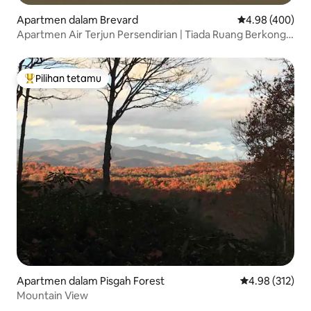
Apartmen dalam Brevard
Penarafan purat
4.98 (400)
Apartmen Air Terjun Persendirian | Tiada Ruang Berkongsi
| haiwan peliharaan+
Pilihan tetamu
Pilihan utama tetamu
Apartmen dalam Pisgah Forest
Penarafan pura
4.98 (312)
Mountain View