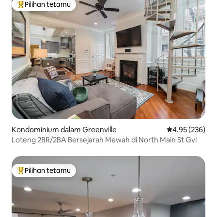
Pilihan tetamu
Pilihan utama tetamu
Kondominium dalam Greenville
Penarafan pura
4.95 (236)
Loteng 2BR/2BA Bersejarah Mewah di North Main St Gvl
Pilihan tetamu
Pilihan utama tetamu