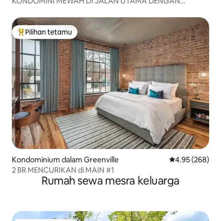
KONDOMINI MEWAH DI JALAN UTAMA DENGAN
BALKONI
Pilihan tetamu
Pilihan utama tetamu
Kondominium dalam Greenville
Penarafan pura
4.95 (268)
2 BR MENCURIKAN di MAIN #1
Rumah sewa mesra keluarga