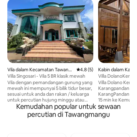
Vila dalam Kecamatan Tawang
Penarafan purata 4.8 daripad
4.8 (5)
Kabin dalam Kara
mangu
Villa Singosari - Vila 5 BR klasik mewah
Villa DolanoKene
Vila dengan pemandangan gunung yang
Villa Dolano Kene W
mewah ini mempunyai 5 bilik tidur besar,
Karangpandan - 3 minit dari Terminal Bas
sesuai untuk anda dan rakan / keluarga
KarangPandan 20 
untuk percutian hujung minggu atau
15 min ke Kemuning Kemudahan: - 3 B
Kemudahan popular untuk sewaan
percutian jauh dari rumah. Mempunyai
Tidur (Kapasiti12-1
kawasan dalaman dan luaran yang
Dalaman + 2 Tanda
percutian di Tawangmangu
sangat luas, sesuai untuk banyak aktiviti
Wifi - Jakuzi -Kar
dan berkumpul yang menyeronokkan.
Dapur Lengkap -Me
Menempati kawasan +/- 600 m2, Villa
Tempat Letak Kere
Singosari terletak berhampiran dengan
Gazebo - Pemand