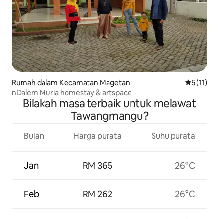
Rumah dalam Kecamatan Magetan
Penarafan 
5 (11)
nDalem Muria homestay & artspace
Bilakah masa terbaik untuk melawat
Tawangmangu?
Bulan
Harga purata
Suhu purata
Jan
RM 365
26°C
Feb
RM 262
26°C