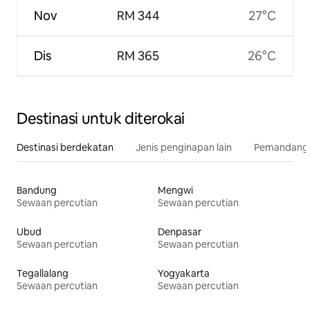
Nov
RM 344
27°C
Dis
RM 365
26°C
Destinasi untuk diterokai
Destinasi berdekatan
Jenis penginapan lain
Pemandangan
Bandung
Mengwi
Sewaan percutian
Sewaan percutian
Ubud
Denpasar
Sewaan percutian
Sewaan percutian
Tegallalang
Yogyakarta
Sewaan percutian
Sewaan percutian