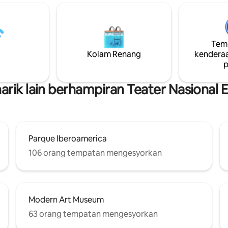
 profesional dan pelajar 70
bercuti atau bekerja dari jauh,
 Stadium Olimpik, 13 minit dari
mendapati ruang ini tenang da
ial, 7 minit dari Malecón, 30
Nikmati lokasi yang tiada tandi
i Lapangan Terbang
betul-betul di seberang taman
ngsa Las Américas (pada waktu
Temp
dan teater, dan hanya beberapa
a boleh meningkat dari 20
Kolam Renang
kenderaa
dari pusat membeli-belah, hibu
 minit)
p
malam, pasar raya dan persiaran
(Malecón)
ik lain berhampiran Teater Nasional 
Parque Iberoamerica
106 orang tempatan mengesyorkan
Modern Art Museum
63 orang tempatan mengesyorkan