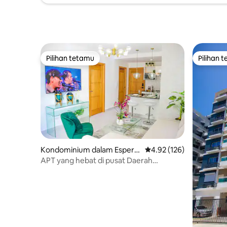
Pilihan tetamu
Pilihan 
Pilihan tetamu
Pilihan 
Kondominium dalam Esperill
Penarafan purata 4.92 d
4.92 (126)
a
APT yang hebat di pusat Daerah
Kebangsaan