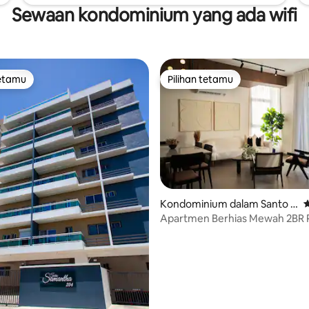
Sewaan kondominium yang ada wifi
tetamu
Pilihan tetamu
tetamu
Pilihan tetamu
aripada 5, 126 ulasan
Kondominium dalam Santo D
P
omingo
Apartmen Berhias Mewah 2BR 
Santo Domingo