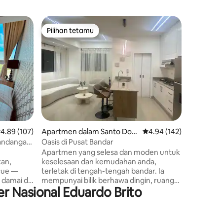
Kondomi
Pilihan tetamu
Pilihan
Pilihan tetamu
Pilihan
Universit
Teres Me
Santo D
Di bawah
Domingo,
anda. ✨ N
teres int
panas ya
malam ro
dapat di
dengan bergaya. Nikm
memandan
enarafan purata 4.89 daripada 5, 107 ulasan
4.89 (107)
Apartmen dalam Santo Dom
Penarafan purata 4.94 
4.94 (142)
atas bum
ingo
kemewah
andangan
Oasis di Pusat Bandar
bandar an
k Kereta
Apartmen yang selesa dan moden untuk
terasa is
an,
keselesaan dan kemudahan anda,
suasana 
cue —
terletak di tengah-tengah bandar. Ia
anda jatu
 damai di
mempunyai bilik berhawa dingin, ruang
r Nasional Eduardo Brito
tamu dengan pendingin hawa, TV, bunyi
lam
dan Wi-Fi, dapur lengkap, pemandangan
udahan
menakjubkan dari balkoni yang luas, bilik
mandi penuh serta tandas untuk tetamu,