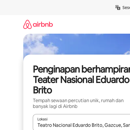
Langkau
Ses
ke
kandungan
Penginapan berhampira
Teater Nasional Eduardo
Brito
Tempah sewaan percutian unik, rumah dan
banyak lagi di Airbnb
Lokasi
Apabila hasil tersedia, navigasi dengan kekunci