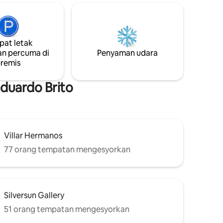
 anda akan
kawasan mencuci. Akses ke kawasan
n mesra.
umum: BBQ dan Jacuzzi berdasarkan
ngan
ketersediaan dan tempahan awal, hanya
, muzium
beberapa langkah dari segala-galanya,
at letak
 minit
dengan akses mudah ke jalan utama,
n percuma di
Penyaman udara
ran
teater, dataran dan restoran. Bersantai
remis
 tepi laut
dan Segarkan Diri!
Eduardo Brito
Villar Hermanos
77 orang tempatan mengesyorkan
Silversun Gallery
51 orang tempatan mengesyorkan