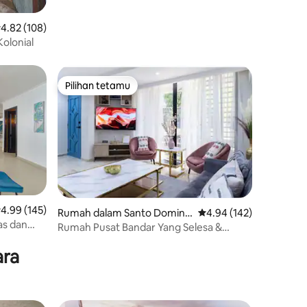
enarafan purata 4.82 daripada 5, 108 ulasan
4.82 (108)
olonial
Pilihan tetamu
Pilihan tetamu
enarafan purata 4.99 daripada 5, 145 ulasan
4.99 (145)
Rumah dalam Santo Doming
Penarafan purata 4.94 
4.94 (142)
as dan
o de Guzman
Rumah Pusat Bandar Yang Selesa &
Cantik dengan Jacuzzi
ara