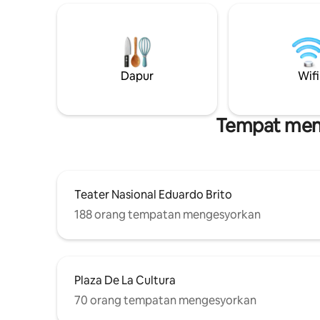
pelancong,
basuh/pengering, Penyaman Udara Baru
meter dari
+ KOLAM RENANG ATAS BUMBUNG,
Zona Colon
gimnasium + Berjalan kaki ke restoran,
minit dar
taman, Kuil LDS, klinik, CIPLA +
Antaraba
Meja/kerusi pejabat boleh laras,
puncak, i
Dapur
Wifi
monitor/papan kekunci + Keselamatan
hingga 50
24/7 di lokasi, 1 tempat letak kereta
tertutup - Dilarang
BERPARTI/MEROKOK/Dilarang
Tempat menar
membawa haiwan peliharaan
Teater Nasional Eduardo Brito
188 orang tempatan mengesyorkan
Plaza De La Cultura
70 orang tempatan mengesyorkan