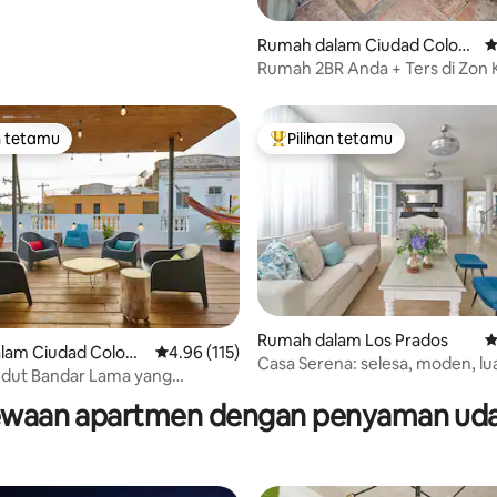
Rumah dalam Ciudad Coloni
P
al
Rumah 2BR Anda + Ters di Zon K
n tetamu
Pilihan tetamu
 utama tetamu
Pilihan utama tetamu
Rumah dalam Los Prados
P
lam Ciudad Coloni
Penarafan purata 4.96 daripada 5, 115 ulasan
4.96 (115)
Casa Serena: selesa, moden, lu
aripada 5, 335 ulasan
dut Bandar Lama yang
damai
waan apartmen dengan penyaman ud