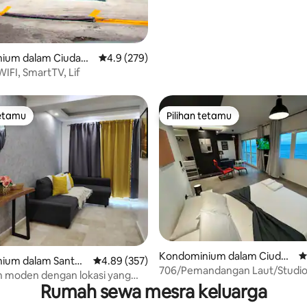
ium dalam Ciudad
Penarafan purata 4.9 daripada 5, 279 ulasan
4.9 (279)
ria
WIFI, SmartTV, Lif
tetamu
Pilihan tetamu
tetamu
Pilihan tetamu
aripada 5, 168 ulasan
Kondominium dalam Ciudad
P
ium dalam Santo
Penarafan purata 4.89 daripada 5, 357 ulasan
4.89 (357)
Universitaria
706/Pemandangan Laut/Studi
 moden dengan lokasi yang
Luas/Terletak di Pusat
Rumah sewa mesra keluarga
ik