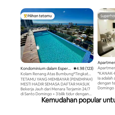
Pilihan tetamu
Superho
Pilihan utama tetamu
Superho
Apartmen 
Apartmen
Kondominium dalam Esperill
Penarafan purata 4.98 d
4.98 (123)
cantik/Te
*KANAK-
a
Kolam Renang Atas Bumbung*Tingkat
kereta b
Ia adalah
Tinggi*WiFi Laju*Elektrik 24/7
TETAMU YANG MEMBAYAR (PENEMPAH)
dengan tel
MESTI HADIR SEMASA DAFTAR MASUK
Domingo 
Bekerja Jauh dari Menara Terjamin 24/7
penginapa
di Santo Domingo + 3 bilik tidur dengan
dingin, ai
Kemudahan popular untuk
bilik mandi, + bilik mandi separuh; tingkat
kereta berbumb
13, tenang + Internet pantas, 100Mbps+
perjalana
untuk Zoom/Netflix, kuasa sandaran,
(selepas
UPS + Katil selesa, mesin