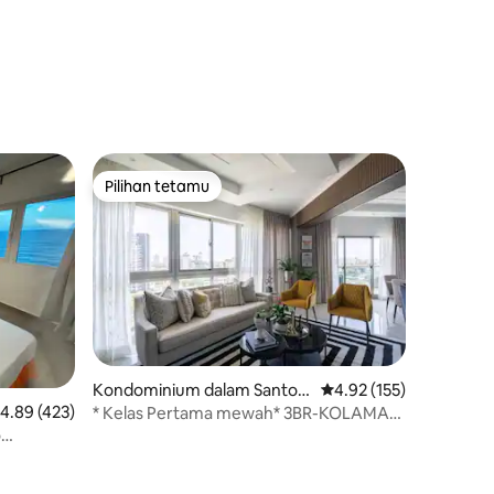
Pilihan tetamu
Pilihan tetamu
Kondominium dalam Santo
Penarafan purata 4.92 
4.92 (155)
Domingo
enarafan purata 4.89 daripada 5, 423 ulasan
4.89 (423)
* Kelas Pertama mewah* 3BR-KOLAMAR
MANDI-Balkoni Pemandangan Laut
o