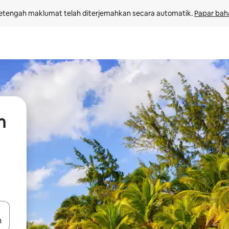
etengah maklumat telah diterjemahkan secara automatik. 
Papar bah
n
 anak panah atas dan bawah atau teroka dengan sentuhan atau gerak l