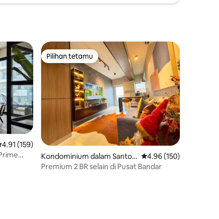
Pilihan tetamu
Pilihan tetamu
enarafan purata 4.91 daripada 5, 159 ulasan
4.91 (159)
Prime
Kondominium dalam Santo
Penarafan purata 4.96 
4.96 (150)
Domingo
Premium 2 BR selain di Pusat Bandar