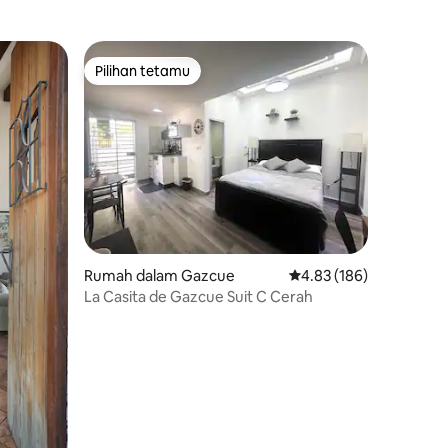
Pilihan tetamu
Pilihan tetamu
Rumah dalam Gazcue
Penarafan purata 4.83 
4.83 (186)
La Casita de Gazcue Suit C Cerah