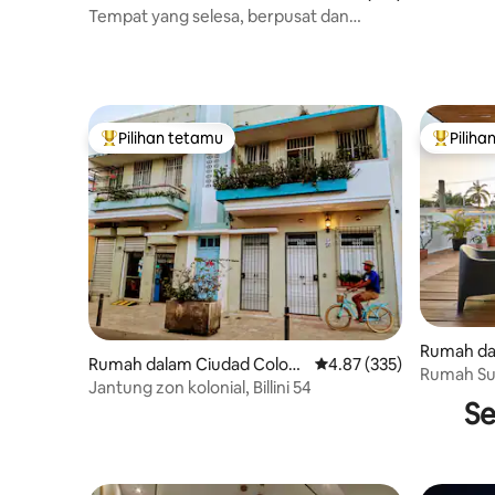
o
Tempat yang selesa, berpusat dan
lengkap
Pilihan tetamu
Piliha
Pilihan utama tetamu
Pilihan
Rumah da
Rumah dalam Ciudad Coloni
Penarafan purata 4.87 d
4.87 (335)
al
Rumah Su
al
Jantung zon kolonial, Billini 54
Menawan
Se