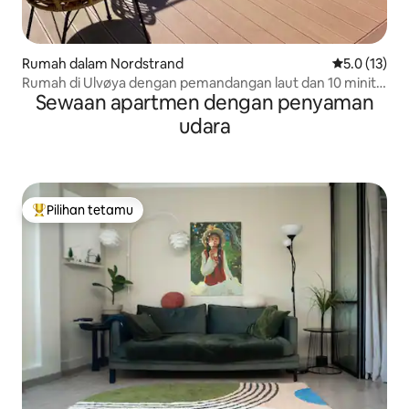
Rumah dalam Nordstrand
Penarafan pu
5.0 (13)
Rumah di Ulvøya dengan pemandangan laut dan 10 minit
Sewaan apartmen dengan penyaman
ke pusat bandar
udara
Pilihan tetamu
Pilihan utama tetamu