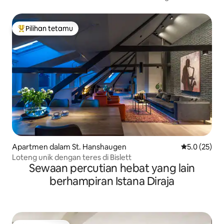
Pilihan tetamu
Pilihan utama tetamu
Apartmen dalam St. Hanshaugen
Penarafan pu
5.0 (25)
Loteng unik dengan teres di Bislett
Sewaan percutian hebat yang lain
berhampiran Istana Diraja