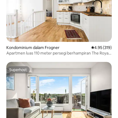
Kondominium dalam Frogner
Penarafan pura
4.95 (319)
Apartmen luas 110 meter persegi berhampiran The Royal
Palace
Superhost
Superhost