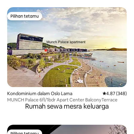
Pilihan tetamu
Pilihan tetamu
Kondominium dalam Oslo Lama
Penarafan pura
4.87 (348)
MUNCH Palace 6fl/1bdr Apart Center BalconyTerrace
Rumah sewa mesra keluarga
Pilihan tetamu