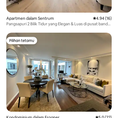
Apartmen dalam Sentrum
Penarafan pur
4.94 (16)
Pangsapuri 2 Bilik Tidur yang Elegan & Luas di pusat bandar
Oslo
Pilihan tetamu
Pilihan tetamu
Kondominium dalam Frogner
Penarafan pu
5.0 (22)