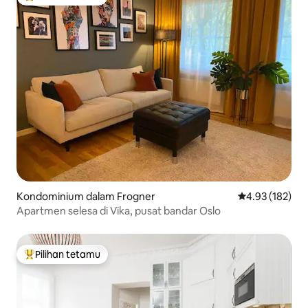
Pilihan utama tetamu
Kondominium dalam Frogner
Penarafan pura
4.93 (182)
Apartmen selesa di Vika, pusat bandar Oslo
Pilihan tetamu
Pilihan utama tetamu