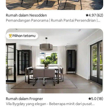
Rumah dalam Nesodden
Penarafan pur
4.97 (62)
Pemandangan Panorama | Rumah Pantai Persendirian |
Berhampiran Oslo
Pilihan tetamu
Pilihan utama tetamu
Rumah dalam Frogner
Penarafan pu
5.0 (18)
Vila Bygdøy yang elegan - Beberapa minit dari pusat
bandar