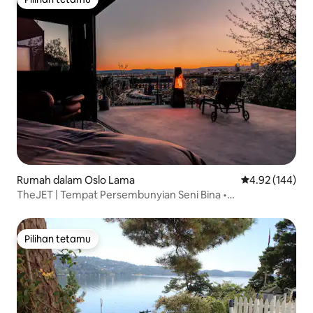
Pilihan tetamu
Rumah dalam Oslo Lama
Penarafan pura
4.92 (144)
TheJET | Tempat Persembunyian Seni Bina •
Pemandangan Oslo 180°
Pilihan tetamu
Pilihan tetamu