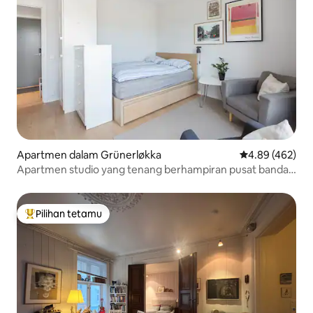
Apartmen dalam Grünerløkka
Penarafan pura
4.89 (462)
Apartmen studio yang tenang berhampiran pusat bandar
di Oslo
Pilihan tetamu
Pilihan utama tetamu