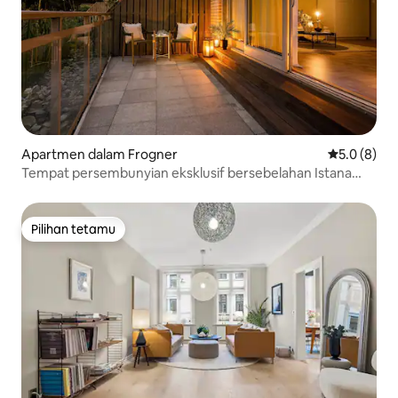
Apartmen dalam Frogner
Penarafan p
5.0 (8)
Tempat persembunyian eksklusif bersebelahan Istana
Diraja
Pilihan tetamu
Pilihan tetamu