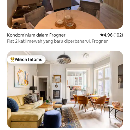
Kondominium dalam Frogner
Penarafan pura
4.96 (102)
Flat 2 katil mewah yang baru diperbaharui, Frogner
Pilihan tetamu
Pilihan utama tetamu