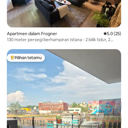
Apartmen dalam Frogner
Penarafan pu
5.0 (25)
130 meter persegi berhampiran Istana - 2 bilik tidur, 2
balkoni.
Pilihan tetamu
Pilihan utama tetamu