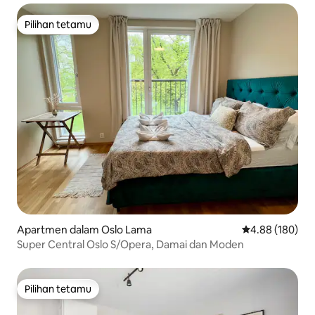
Pilihan tetamu
Pilihan tetamu
Apartmen dalam Oslo Lama
Penarafan pura
4.88 (180)
Super Central Oslo S/Opera, Damai dan Moden
Pilihan tetamu
Pilihan tetamu