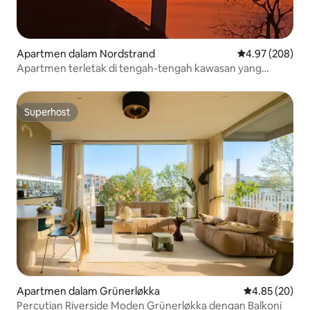
Apartmen dalam Nordstrand
Penarafan pura
4.97 (208)
Apartmen terletak di tengah-tengah kawasan yang
tenang!
Superhost
Superhost
Apartmen dalam Grünerløkka
Penarafan pur
4.85 (20)
Percutian Riverside Moden Grünerløkka dengan Balkoni