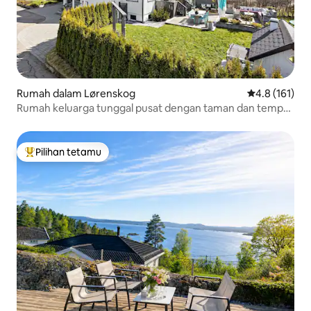
Rumah dalam Lørenskog
Penarafan pur
4.8 (161)
Rumah keluarga tunggal pusat dengan taman dan tempat
letak kereta
Pilihan tetamu
Pilihan utama tetamu