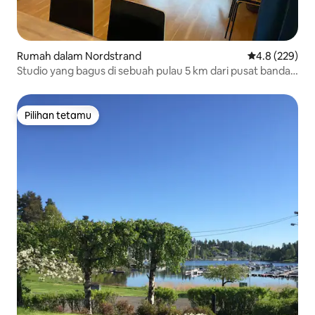
Rumah dalam Nordstrand
Penarafan pur
4.8 (229)
Studio yang bagus di sebuah pulau 5 km dari pusat bandar
Oslo
Pilihan tetamu
Pilihan tetamu