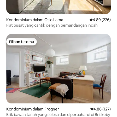
Kondominium dalam Oslo Lama
Penarafan pura
4.89 (226)
Flat pusat yang cantik dengan pemandangan indah
Pilihan tetamu
Pilihan tetamu
Kondominium dalam Frogner
Penarafan pura
4.86 (127)
Bilik bawah tanah yang selesa dan diperbaharui di Briskeby