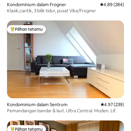
Kondominium dalam Frogner
Penarafan purat
4.89 (284)
Klasik,cantik, 3 bilik tidur, pusat Vika/Frogner
Pilihan tetamu
Pilihan utama tetamu
Kondominium dalam Sentrum
Penarafan pura
4.97 (239)
Pemandangan bandar & laut. Ultra Central. Moden. Lif.
Pilihan tetamu