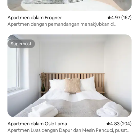
Apartmen dalam Frogner
Penarafan pura
4.97 (167)
Apartmen dengan pemandangan menakjubkan di
Vigeland Park
Superhost
Superhost
Apartmen dalam Oslo Lama
Penarafan pura
4.83 (204)
Apartmen Luas dengan Dapur dan Mesin Pencuci, pusat
Oslo