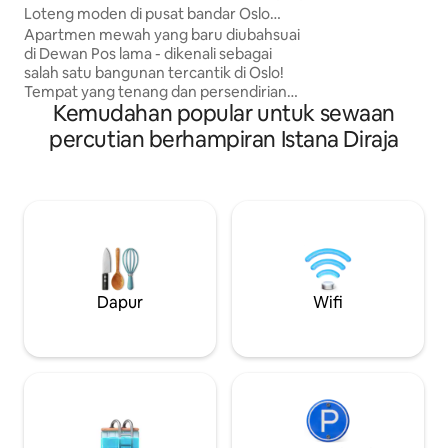
m
Loteng moden di pusat bandar Oslo
terbang (Nationaltheater)
dengan halaman persendirian!
Apartmen mewah yang baru diubahsuai
stesen pusat Oslo/Op
di Dewan Pos lama - dikenali sebagai
bumbung besar yang ca
salah satu bangunan tercantik di Oslo!
Dilarang merokok,
Tempat yang tenang dan persendirian
peliharaan. Untuk Video lihat (potong
Kemudahan popular untuk sewaan
untuk berehat, walaupun berada betul-
ruang) webmegler.
betul di pusat bandar. Halaman
no/vr/arbinsgate
percutian berhampiran Istana Diraja
persendirian DAN balkoni. Lokasi yang
sempurna: Stesen pusat, kereta api
lapangan terbang, kedai pereka bentuk,
Opera, restoran, kedai roti semuanya 5-
10 minit berjalan kaki (+24 jam kedai
runcit dalam bangunan). Dapur lengkap,
TV, WiFi, Netflix ++ Ruang dobi percuma
di dalam apartmen ini. Bilik mandi
dengan lantai yang dipanaskan. Akses lif.
Dapur
Wifi