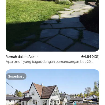
Rumah dalam Asker
Penarafan pura
4.84 (431)
Apartmen yang bagus dengan pemandangan laut 20
minit di luar Oslo
Superhost
Superhost