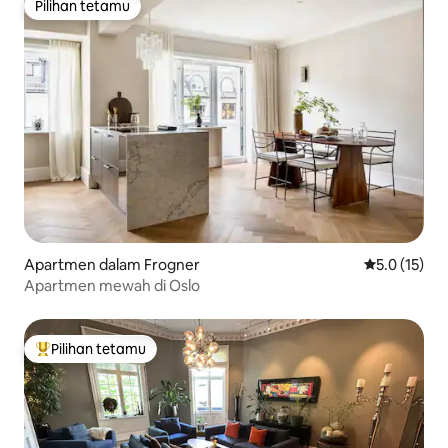
Pilihan tetamu
Pilihan tetamu
Apartmen dalam Frogner
Penarafan pu
5.0 (15)
Apartmen mewah di Oslo
Pilihan tetamu
Pilihan utama tetamu