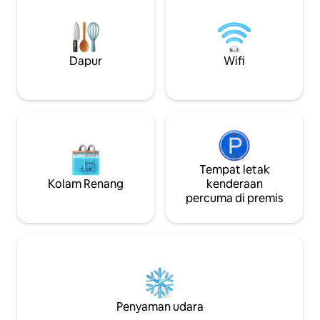
pelancongan menghubungkan di
tengah-tengah n
sepanjang laluan Air Terjun Wang Kho -
terkenal dengan k
Kuil Gua Chetawan (Wat Khu Ba Noi) -
tradisional. ​Kete
Kuil Bo Kaew, lihat mural logam - Tempat
tetamu yang menc
kabus di kepala bandar Lee -
berehat daripada 
Dapur
Wifi
perkampungan nelayan Pak Nai (rakit
bandar.
merentasi Uttaradit) - Doi Dao.
Tempat letak
Kolam Renang
kenderaan
percuma di premis
Penyaman udara