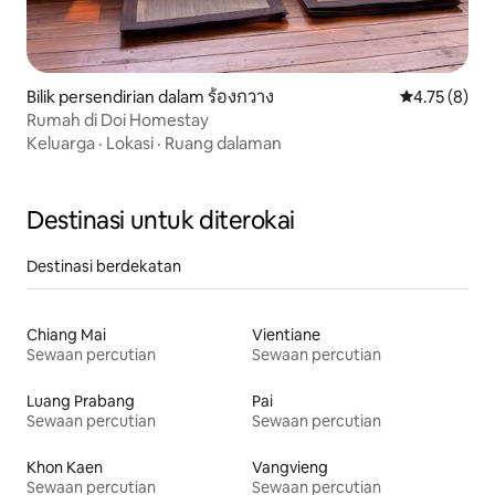
Bilik persendirian dalam ร้องกวาง
Penarafan pu
4.75 (8)
Rumah di Doi Homestay
Keluarga
·
Lokasi
·
Ruang dalaman
Destinasi untuk diterokai
Destinasi berdekatan
Chiang Mai
Vientiane
Sewaan percutian
Sewaan percutian
Luang Prabang
Pai
Sewaan percutian
Sewaan percutian
Khon Kaen
Vangvieng
Sewaan percutian
Sewaan percutian