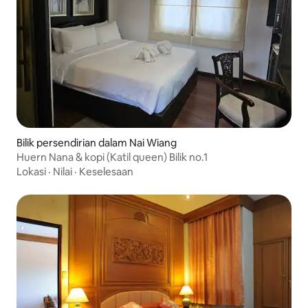
Bilik persendirian dalam Nai Wiang
Huern Nana & kopi (Katil queen) Bilik no.1
Lokasi
·
Nilai
·
Keselesaan