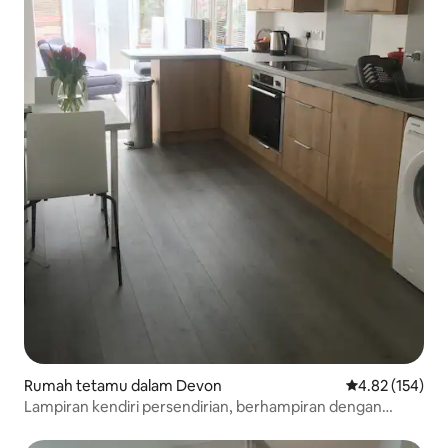
Rumah tetamu dalam Devon
Penarafan pura
4.82 (154)
Lampiran kendiri persendirian, berhampiran dengan
Universiti