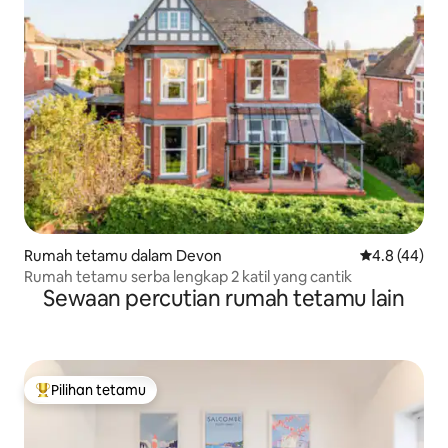
Rumah tetamu dalam Devon
Penarafan pu
4.8 (44)
Rumah tetamu serba lengkap 2 katil yang cantik
Sewaan percutian rumah tetamu lain
Pilihan tetamu
Pilihan utama tetamu