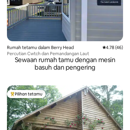
Rumah tetamu dalam Berry Head
Penarafan pur
4.78 (46)
Percutian Cwtch dan Pemandangan Laut
Sewaan rumah tamu dengan mesin
basuh dan pengering
Pilihan tetamu
Pilihan utama tetamu