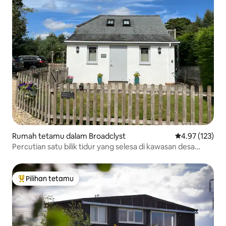
Rumah tetamu dalam Broadclyst
Penarafan pura
4.97 (123)
Percutian satu bilik tidur yang selesa di kawasan desa
Devon
Pilihan tetamu
Pilihan utama tetamu