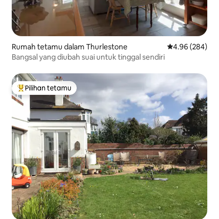
Rumah tetamu dalam Thurlestone
Penarafan purat
4.96 (284)
Bangsal yang diubah suai untuk tinggal sendiri
Pilihan tetamu
Pilihan utama tetamu