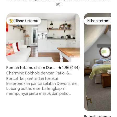
lagi.
Pilihan tetamu
Pilihan tetamu
Pilihan utama tetamu
Pilihan tetamu
Rumah tetamu dalam Dart
Penarafan purata 4.96 daripada 
4.96 (444)
mouth
Charming Bolthole dengan Patio, &
Berjalan-jalan dari Pantai
Bercuti ke pantai dan terokai
keseronokan pantai selatan Devonshire.
Lubang bolthole serba lengkap ini
mempunyai pintu masuk dan patio
tersendiri. Cetakan oren cerah
mengangkat palet neutral dengan lantai
kayu padat, alas kayu di bilik tidur, dan
upholsteri semula jadi. Annexe
Rumah tetamu da