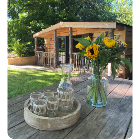
sangat dekat dengan rumah kami,
dengan berkesan di taman kami, jadi
walaupun anda benar-benar berasingan
dan dibiarkan menikmati penginapan
anda dalam privasi, kami biasanya tidak
terlalu jauh jika anda ada sebarang
soalan, dan sentiasa gembira untuk
membantu jika boleh! Stoke Fleming
ialah sebuah kampung Devon yang
mesra dan tenang berhampiran dengan
Blackpool Sands yang indah (berjalan kaki
singkat menuruni bukit). Ia mempunyai
pub yang hebat (The Green Dragon),
restoran popular (Radius 7), taman, kedai
kampung & pejabat pos yang dibuka
setiap hari, dan hotel (stoke Lodge) yang
dibuka kepada bukan pemastautin yang
mempunyai kolam renang dalaman dan
luaran. Kereta dinasihatkan di South
Hams, tetapi terdapat perkhidmatan bas
biasa (no.3) dari kampung ke Dartmouth
dan di sepanjang jalan pantai ke
Kingsbridge dan seterusnya ke
Plymouth. Stesen kereta api terdekat