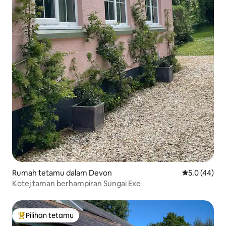
Rumah tetamu dalam Devon
Penarafan pu
5.0 (44)
Kotej taman berhampiran Sungai Exe
Pilihan tetamu
Pilihan utama tetamu