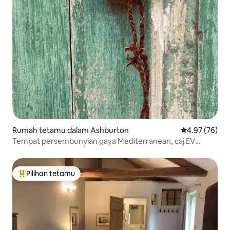
Rumah tetamu dalam Ashburton
Penarafan pur
4.97 (76)
Tempat persembunyian gaya Mediterranean, caj EV
percuma
Pilihan tetamu
Pilihan utama tetamu