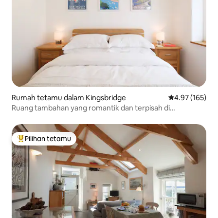
Rumah tetamu dalam Kingsbridge
Penarafan pura
4.97 (165)
Ruang tambahan yang romantik dan terpisah di
Kingsbridge untuk dua orang
Pilihan tetamu
Pilihan utama tetamu