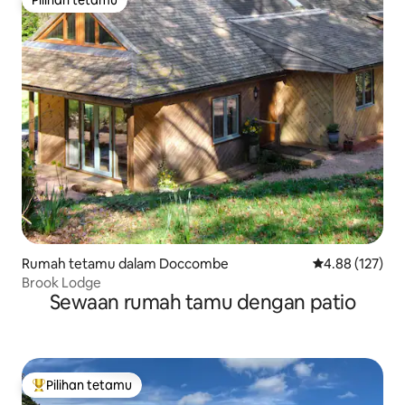
Pilihan tetamu
Rumah tetamu dalam Doccombe
Penarafan pura
4.88 (127)
Brook Lodge
Sewaan rumah tamu dengan patio
Pilihan tetamu
Pilihan utama tetamu