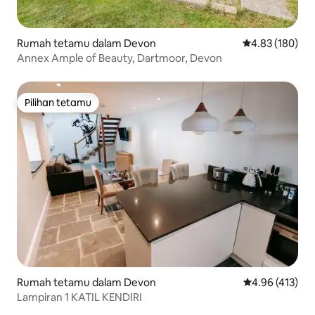
Rumah tetamu dalam Devon
Penarafan pura
4.83 (180)
Annex Ample of Beauty, Dartmoor, Devon
Pilihan tetamu
Pilihan tetamu
Rumah tetamu dalam Devon
Penarafan pura
4.96 (413)
Lampiran 1 KATIL KENDIRI