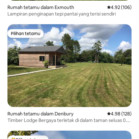
Rumah tetamu dalam Exmouth
Penarafan pura
4.92 (106)
Lampiran penginapan tepi pantai yang terisi sendiri
Pilihan tetamu
Pilihan tetamu
Rumah tetamu dalam Denbury
Penarafan pura
4.98 (128)
Timber Lodge Bergaya terletak di dalam taman seluas 0.75
ekar