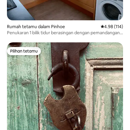
Rumah tetamu dalam Pinhoe
Penarafan pura
4.98 (114)
Penukaran 1 bilik tidur berasingan dengan pemandangan
indah.
Pilihan tetamu
Pilihan tetamu