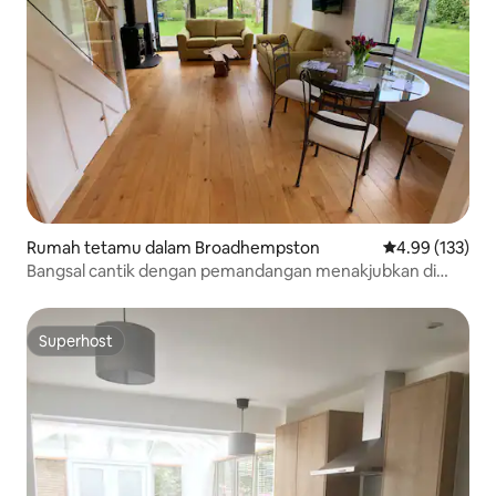
Rumah tetamu dalam Broadhempston
Penarafan pura
4.99 (133)
Bangsal cantik dengan pemandangan menakjubkan di
Broadhempston
Superhost
Superhost