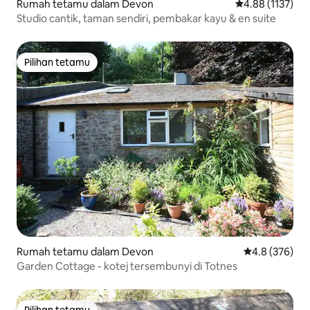
Rumah tetamu dalam Devon
Penarafan purat
4.88 (1137)
Studio cantik, taman sendiri, pembakar kayu & en suite
Pilihan tetamu
Pilihan tetamu
Rumah tetamu dalam Devon
Penarafan pur
4.8 (376)
Garden Cottage - kotej tersembunyi di Totnes
Pilihan tetamu