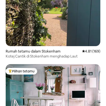
Rumah tetamu dalam Stokenham
Penarafan pura
4.81 (169)
Kotej Cantik di Stokenham menghadap Laut
Pilihan tetamu
Pilihan utama tetamu