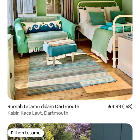
Rumah tetamu dalam Dartmouth
Penarafan pura
4.99 (158)
Kabin Kaca Laut, Dartmouth
Pilihan tetamu
Pilihan tetamu