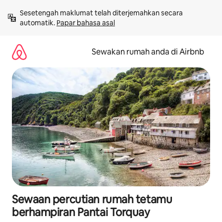
Langkau
Sesetengah maklumat telah diterjemahkan secara 
ke
automatik. 
Papar bahasa asal
kandungan
Sewakan rumah anda di Airbnb
Sewaan percutian rumah tetamu
berhampiran Pantai Torquay