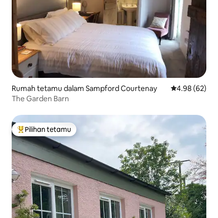
Rumah tetamu dalam Sampford Courtenay
Penarafan pur
4.98 (62)
The Garden Barn
Pilihan tetamu
Pilihan utama tetamu