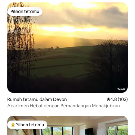
Pilihan tetamu
Pilihan tetamu
Rumah tetamu dalam Devon
Penarafan pur
4.8 (102)
Apartmen Hebat dengan Pemandangan Menakjubkan
Pilihan tetamu
Pilihan utama tetamu