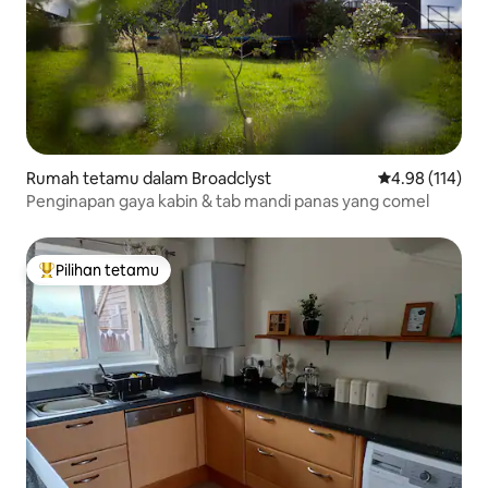
Rumah tetamu dalam Broadclyst
Penarafan pura
4.98 (114)
Penginapan gaya kabin & tab mandi panas yang comel
Pilihan tetamu
Pilihan utama tetamu