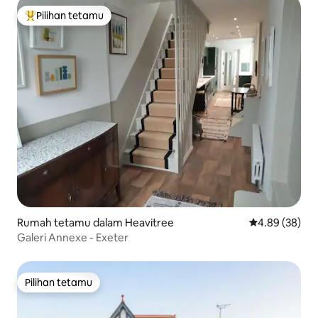
Pilihan tetamu
Pilihan utama tetamu
Rumah tetamu dalam Heavitree
Penarafan pur
4.89 (38)
Galeri Annexe - Exeter
Pilihan tetamu
Pilihan tetamu