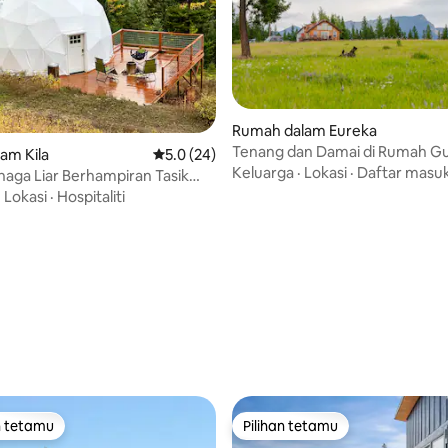
Rumah dalam Eureka
Tenang dan Damai di Rumah G
am Kila
Penarafan purata 5.0 daripada 5, 24 ulasan
5.0 (24)
Keluarga
·
Lokasi
·
Daftar masu
aga Liar Berhampiran Tasik
Memerhati Bintang + Unggun
·
Lokasi
·
Hospitaliti
 daripada 5, 4 ulasan
n tetamu
Pilihan tetamu
 utama tetamu
Pilihan tetamu