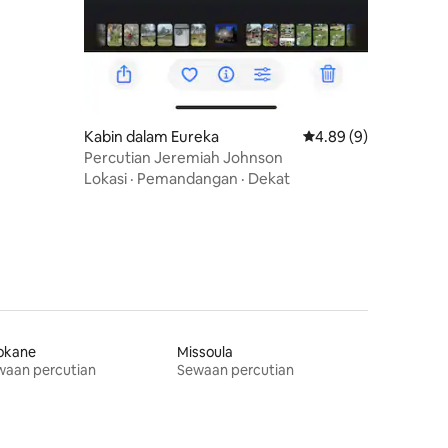
Kabin dalam Eureka
Penarafan purata 4.8
4.89 (9)
Percutian Jeremiah Johnson
Lokasi
·
Pemandangan
·
Dekat
okane
Missoula
waan percutian
Sewaan percutian