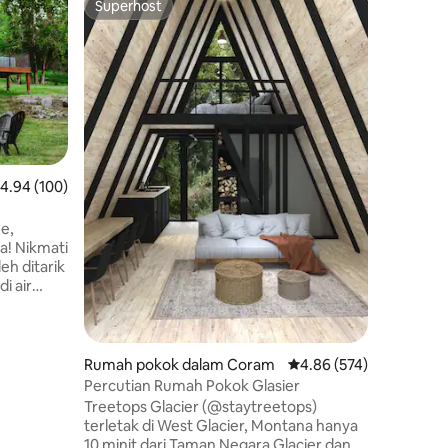
Superhost
Pilihan
Superhost
Pilihan
Kabin Sel
dengan T
Katil king
panas, b
api, gril
sesuai u
kecil ya
Nilai
·
Lok
selesa ber
rusa dan
kebun, a
enarafan purata 4.94 daripada 5, 100 ulasan
4.94 (100)
rumah po
sambil m
adLake
e,
gunung-ganang. K
! Nikmati
s'mores d
eh ditarik
mandi air panas. Dimili
i air
oleh pe
 bilik
tip dan cadangan! 
n
anda cari
. Hanya
ead Lake,
Rumah pokok dalam Coram
Penarafan purata 4.86 
4.86 (574)
 dan
Percutian Rumah Pokok Glasier
jang
Treetops Glacier (@staytreetops)
 Sama ada
terletak di West Glacier, Montana hanya
bil
10 minit dari Taman Negara Glacier dan