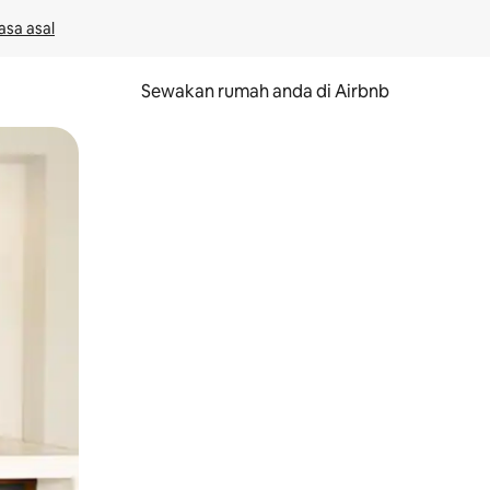
asa asal
Sewakan rumah anda di Airbnb
eret.