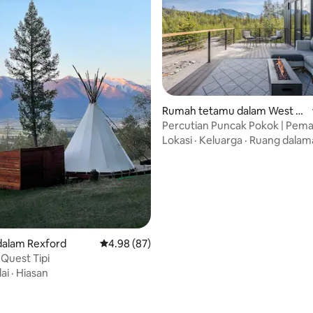
daripada 5, 38 ulasan
Rumah tetamu dalam West Gl
acier
Percutian Puncak Pokok | Pe
Gunung | 2 Bilik Tidur/2 Bilik Ma
Lokasi
·
Keluarga
·
Ruang dalam
alam Rexford
Penarafan purata 4.98 daripada 5, 87 ulasan
4.98 (87)
Quest Tipi
lai
·
Hiasan