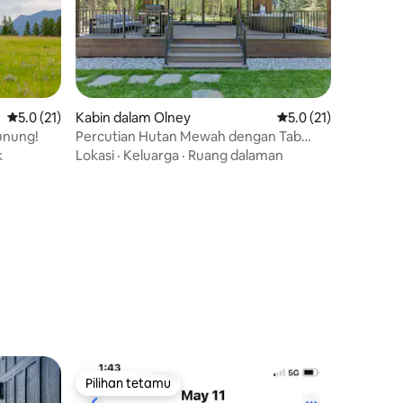
Penarafan purata 5.0 daripada 5, 21 ulasan
5.0 (21)
Kabin dalam Olney
Penarafan purata 5.0
5.0 (21)
unung!
Percutian Hutan Mewah dengan Tab
Mandi Air Panas Berhampiran Whitefish
k
Lokasi
·
Keluarga
·
Ruang dalaman
Pilihan tetamu
Pilihan tetamu