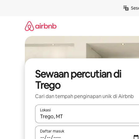
Langkau
Ses
ke
kandungan
Sewaan percutian di
Trego
Cari dan tempah penginapan unik di Airbnb
Lokasi
Apabila hasil tersedia, navigasi dengan kekunci
Daftar masuk