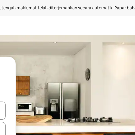
etengah maklumat telah diterjemahkan secara automatik. 
Papar bah
 anak panah atas dan bawah atau teroka dengan sentuhan atau gerak l