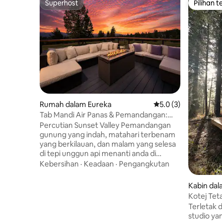
Superhost
Pilihan 
Superhost
Pilihan 
Rumah dalam Eureka
Penarafan purata 5.0
5.0 (3)
Tab Mandi Air Panas & Pemandangan:
'Percutian Sunset Valley'
Percutian Sunset Valley Pemandangan
gunung yang indah, matahari terbenam
yang berkilauan, dan malam yang selesa
di tepi unggun api menanti anda di
Sunset Valley Retreat. Rumah tetamu 2
Kebersihan
·
Keadaan
·
Pengangkutan
bilik tidur dan 2 bilik mandi yang menarik
ini direka bentuk untuk kehidupan
Kabin dal
Montana yang santai, dengan tab mandi
Kotej Tet
air panas persendirian, dek berperabot,
Terletak 
lubang api kayu bakar, dan pendiang api
studio ya
dalaman yang hangat untuk malam filem