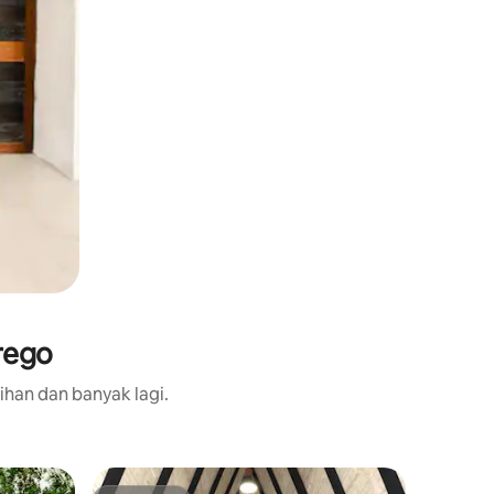
rego
ihan dan banyak lagi.
Kabin dal