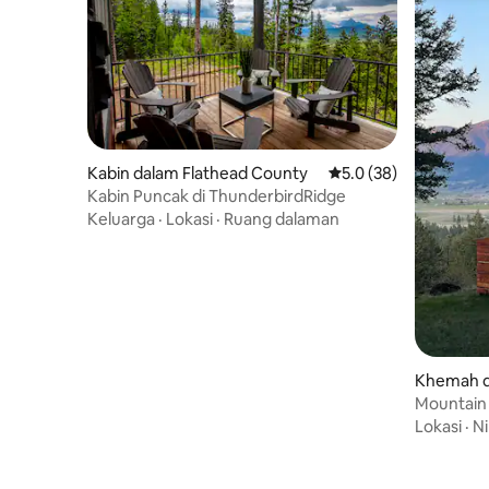
Kabin dalam Flathead County
Penarafan purata 5.0 
5.0 (38)
Kabin Puncak di ThunderbirdRidge
Keluarga
·
Lokasi
·
Ruang dalaman
Khemah d
Mountain 
Lokasi
·
Ni