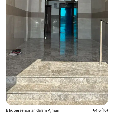
Bilik persendirian dalam Ajman
Penarafan pu
4.6 (10)