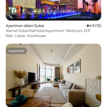
Apartmen dalam Dubai
Penarafan pu
4.9 (10)
Alamat Dubai Mall Hotel Apartment 1 Bedroom 23 fl
Nilai
·
Lokasi
·
Keselesaan
Superhost
Superhost