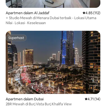
Apartmen dalam Al Jaddaf
Penarafan pura
4.85 (112)
⭐️ Studio Mewah di Menara Dubai terbaik - Lokasi Utama
Nilai
·
Lokasi
·
Keselesaan
Superhost
Superhost
Apartmen dalam Dubai
Penarafan pur
4.71 (14)
2BR Mewah di Burj Vista Burj Khalifa View