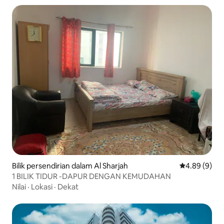
Bilik persendirian dalam Al Sharjah
Penarafan pu
4.89 (9)
1 BILIK TIDUR -DAPUR DENGAN KEMUDAHAN
Nilai
·
Lokasi
·
Dekat