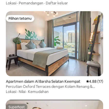
Lokasi
·
Pemandangan
·
Daftar keluar
Pilihan tetamu
Pilihan tetamu
Apartmen dalam Al Barsha Selatan Keempat
Penarafan pur
4.88 (17)
Percutian Oxford Terraces dengan Kolam Renang &
Gimnasium di JVC
Lokasi
·
Nilai
·
Kemudahan
Superhost