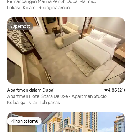
Pemandangan Marina Penuh Dubai Marina
Gerbang1/SatuBilikTidur
Lokasi
·
Kolam
·
Ruang dalaman
Superhost
Superhost
Apartmen dalam Dubai
Penarafan pur
4.86 (21)
Apartmen Hotel Sitara Deluxe - Apartmen Studio
Keluarga
·
Nilai
·
Tab panas
Pilihan tetamu
Pilihan tetamu