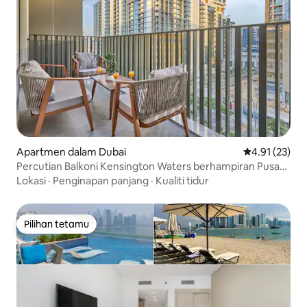
Apartmen dalam Dubai
Penarafan pur
4.91 (23)
Percutian Balkoni Kensington Waters berhampiran Pusat
Bandar
Lokasi
·
Penginapan panjang
·
Kualiti tidur
Pilihan tetamu
Pilihan tetamu