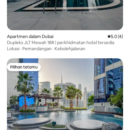
Apartmen dalam Dubai
Penarafan p
5.0 (4)
Dupleks JLT Mewah 1BR | perkhidmatan hotel tersedia
Lokasi
·
Pemandangan
·
Kebolehjalanan
Pilihan tetamu
Pilihan tetamu