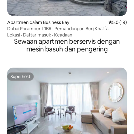
Apartmen dalam Business Bay
Penarafan pu
5.0 (19)
Dubai Paramount 1BR | Pemandangan Burj Khalifa
Lokasi
·
Daftar masuk
·
Keadaan
Sewaan apartmen berservis dengan
mesin basuh dan pengering
Superhost
Superhost