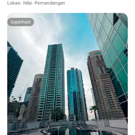
Lokasi
·
Nilai
·
Pemandangan
Superhost
Superhost