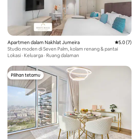
Apartmen dalam Nakhlat Jumeira
Penarafan p
5.0 (7)
Studio moden di Seven Palm, kolam renang & pantai
Lokasi
·
Keluarga
·
Ruang dalaman
Pilihan tetamu
Pilihan tetamu