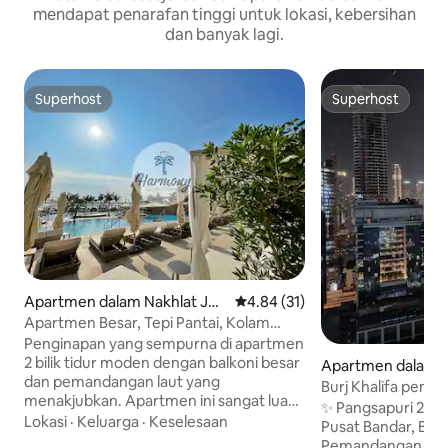
mendapat penarafan tinggi untuk lokasi, kebersihan
dan banyak lagi.
Superhost
Superhost
Superhost
Superhost
Apartmen dalam Nakhlat Ju
Penarafan purata 4.84 daripada
4.84 (31)
meira
Apartmen Besar, Tepi Pantai, Kolam
Renang di Palm Jumeirah
Penginapan yang sempurna di apartmen
2 bilik tidur moden dengan balkoni besar
Apartmen dalam B
dan pemandangan laut yang
y
Burj Khalifa penuh 
menakjubkan. Apartmen ini sangat luas
ke Dubai Mall
✨ Pangsapuri 2BR 
(2150 kaki persegi!) dan mempunyai
Lokasi
·
Keluarga
·
Keselesaan
Pusat Bandar, Bus
semua yang anda perlukan untuk
Pemandangan Burj 