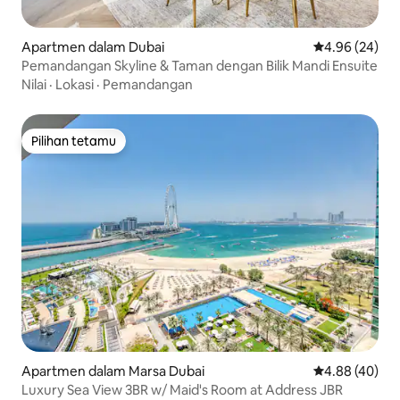
Apartmen dalam Dubai
Penarafan pur
4.96 (24)
Pemandangan Skyline & Taman dengan Bilik Mandi Ensuite
Nilai
·
Lokasi
·
Pemandangan
Pilihan tetamu
Pilihan tetamu
Apartmen dalam Marsa Dubai
Penarafan pur
4.88 (40)
Luxury Sea View 3BR w/ Maid's Room at Address JBR