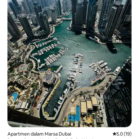
Apartmen dalam Marsa Dubai
Penarafan pu
5.0 (19)