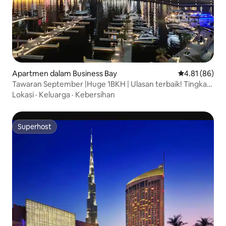
Apartmen dalam Business Bay
Penarafan pur
4.81 (86)
Tawaran September |Huge 1BKH | Ulasan terbaik! Tingkat
atas
Lokasi
·
Keluarga
·
Kebersihan
Superhost
Superhost