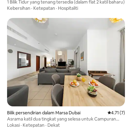
1 Bilik Tidur yang tenang tersedia (dalam flat 2 katil baharu)
Kebersihan
·
Ketepatan
·
Hospitaliti
Bilik persendirian dalam Marsa Dubai
Penarafan pu
4.71 (7)
Asrama katil dua tingkat yang selesa untuk Campuran
(RM)
Lokasi
·
Ketepatan
·
Dekat