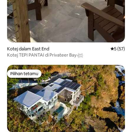
Kotej dalam East End
Penarafan 
5 (57)
Kotej TEPI PANTAI di Privateer Bay𓆉
Pilihan tetamu
Pilihan tetamu