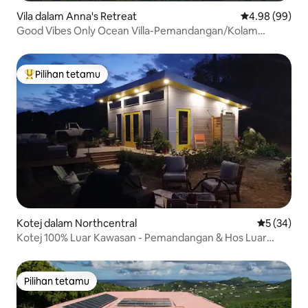
Vila dalam Anna's Retreat
Penarafan pura
4.98 (99)
Good Vibes Only Ocean Villa-Pemandangan/Kolam
Renang/Dek Matahari/Keseronokan
Pilihan tetamu
Pilihan utama tetamu
Kotej dalam Northcentral
Penarafan 
5 (34)
Kotej 100% Luar Kawasan - Pemandangan & Hos Luar
Biasa
Pilihan tetamu
Pilihan tetamu