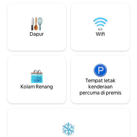
Keselamatan 24 ja
terkenal; Kurang daripada 10 minit dari
kereta, kolam ren
pusat membeli-belah, tempat makan,
dan bola tampar. H
bar, dll. Termasuk SmartTV dengan
untuk ''perjalanan 
Netflix dan lain-lain 2 rms dengan katil
ada kereta atau 
King. Katil sofa queen juga disediakan. 1
berada di Pulau, be
katil bayi lipat. Boleh memuatkan
Dapur
Wifi
satu daripada ban
sehingga 6ppl. Dobi. Tempat Letak
berdekatan.
Kereta Persendirian. Patio.
Pemandangan pembunuh!
Tempat letak
Kolam Renang
kenderaan
percuma di premis