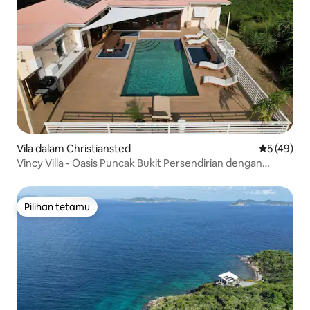
Vila dalam Christiansted
Penarafan 
5 (49)
Vincy Villa - Oasis Puncak Bukit Persendirian dengan
Kolam Renang & Pemandangan
Pilihan tetamu
Pilihan tetamu