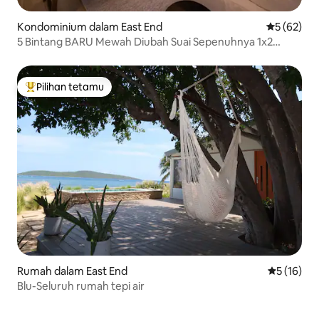
Kondominium dalam East End
Penarafan 
5 (62)
5 Bintang BARU Mewah Diubah Suai Sepenuhnya 1x2
Kolam Renang & Pantai
Pilihan tetamu
Pilihan utama tetamu
Rumah dalam East End
Penarafan 
5 (16)
Blu-Seluruh rumah tepi air