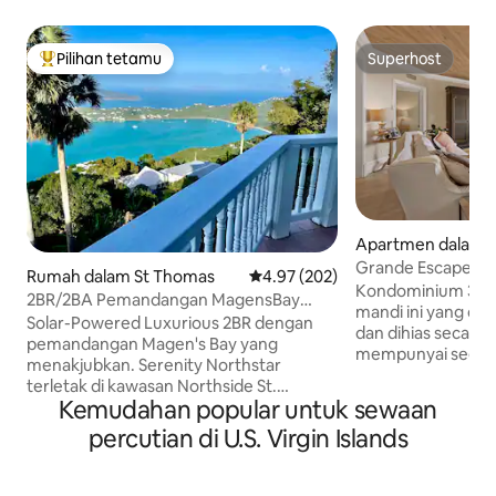
Pilihan tetamu
Superhost
Pilihan utama tetamu
Superhost
Apartmen dalam S
Grande Escape di
Rumah dalam St Thomas
Penarafan purata 4.97 daripada 
4.97 (202)
Kondominium 3 bilik
2BR/2BA Pemandangan MagensBay
mandi ini yang di
yang MENAKJUBKAN!
Solar-Powered Luxurious 2BR dengan
dan dihias secara 
SerenityNorthstar⭐️
pemandangan Magen's Bay yang
mempunyai segala
menakjubkan. Serenity Northstar
terbaik, jubin ma
terletak di kawasan Northside St.
kaunter granit, dap
Kemudahan popular untuk sewaan
Thomas berhampiran Sibs, Mafolie
berkelambu, sem
Hotel, dan Mountaintop. Penyaman
percutian di U.S. Virgin Islands
Mega Yacht yang b
udara penuh. Sewa kereta dan hidup
Kemudahan kondo
seperti orang tempatan. Pemanduan
Grande menawark
singkat ke Magens Bay Beach yang