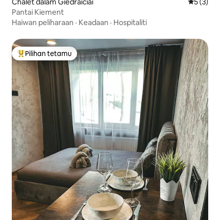
Chalet dalam Giedraičiai
Penarafan
5 (3)
Pantai Kiement
Haiwan peliharaan
·
Keadaan
·
Hospitaliti
Pilihan tetamu
Pilihan utama tetamu