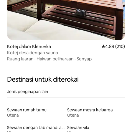
Kotej dalam Klenuvka
Penarafan pura
4.89 (210)
Kotej desa dengan sauna
Ruang luaran
·
Haiwan peliharaan
·
Senyap
Destinasi untuk diterokai
Jenis penginapan lain
Sewaan rumah tamu
Sewaan mesra keluarga
Utena
Utena
Sewaan dengan tab mandi air panas
Sewaan vila