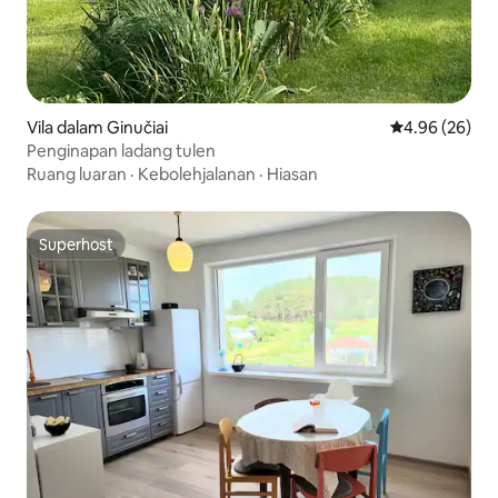
Vila dalam Ginučiai
Penarafan pur
4.96 (26)
Penginapan ladang tulen
Ruang luaran
·
Kebolehjalanan
·
Hiasan
Superhost
Superhost