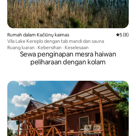
Rumah dalam Kačiūnų kaimas
Penarafan
5 (8)
Vila Lake Kereplo dengan tab mandi dan sauna
Ruang luaran
·
Kebersihan
·
Keselesaan
Sewa penginapan mesra haiwan
peliharaan dengan kolam