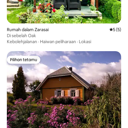
Rumah dalam Zarasai
Penarafan
5 (5)
Di sebelah Oak
Kebolehjalanan
·
Haiwan peliharaan
·
Lokasi
Pilihan tetamu
Pilihan tetamu