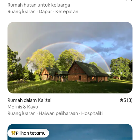
Rumah hutan untuk keluarga
Ruang luaran
·
Dapur
·
Ketepatan
Rumah dalam Kaližai
Penarafan
5 (3)
Molinis & Kayu
Ruang luaran
·
Haiwan peliharaan
·
Hospitaliti
Pilihan tetamu
Pilihan utama tetamu