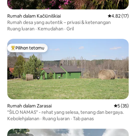
Rumah dalam Kačiūniškiai
Penarafan pur
4.82 (17)
Rumah desa yang autentik – privasi & ketenangan
Ruang luaran
·
Kemudahan
·
Gril
Pilihan tetamu
Pilihan utama tetamu
Rumah dalam Zarasai
Penarafan 
5 (35)
"ŠILO NAMAS" - rehat yang selesa, tenang dan bergaya.
Kebolehjalanan
·
Ruang luaran
·
Tab panas