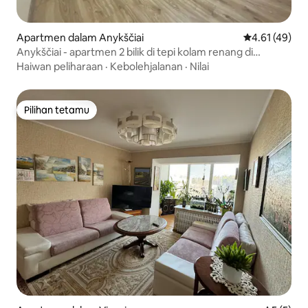
Apartmen dalam Anykščiai
Penarafan pur
4.61 (49)
Anykščiai - apartmen 2 bilik di tepi kolam renang di
Bangenis
Haiwan peliharaan
·
Kebolehjalanan
·
Nilai
Pilihan tetamu
Pilihan tetamu