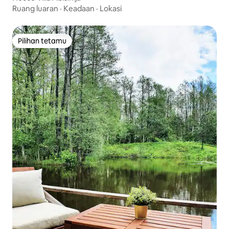
Ruang luaran
·
Keadaan
·
Lokasi
Pilihan tetamu
Pilihan tetamu