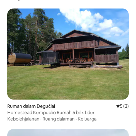
Rumah dalam Degučiai
Penarafan
5 (3)
Homestead Kumpuolio Rumah 5 bilik tidur
Kebolehjalanan
·
Ruang dalaman
·
Keluarga