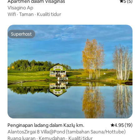
Apartmen dalam Visaginas
Penarafan
5 (5)
VIsagino Ap
Wifi
·
Taman
·
Kualiti tidur
Superhost
Superhost
Penginapan ladang dalam Kazlų km.
Penarafan pur
4.95 (19)
AlantosZirgai 8 Villa@Pond (tambahan Sauna/Hottube)
Ruang luaran
·
Kemudahan
·
Kualiti tidur