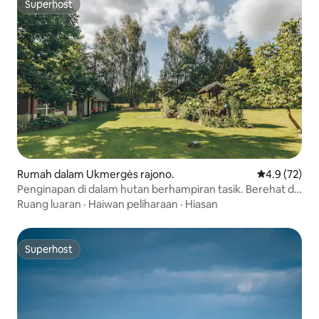
Superhost
Superhost
Rumah dalam Ukmergės rajono.
Penarafan pu
4.9 (72)
Penginapan di dalam hutan berhampiran tasik. Berehat di
alam semula jadi
Ruang luaran
·
Haiwan peliharaan
·
Hiasan
Superhost
Superhost