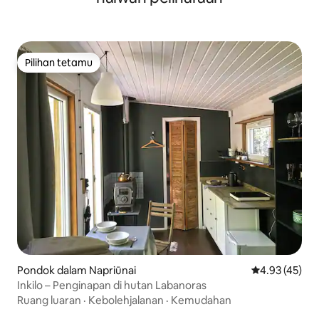
Pilihan tetamu
Pilihan tetamu
Pondok dalam Napriūnai
Penarafan pur
4.93 (45)
Inkilo – Penginapan di hutan Labanoras
Ruang luaran
·
Kebolehjalanan
·
Kemudahan