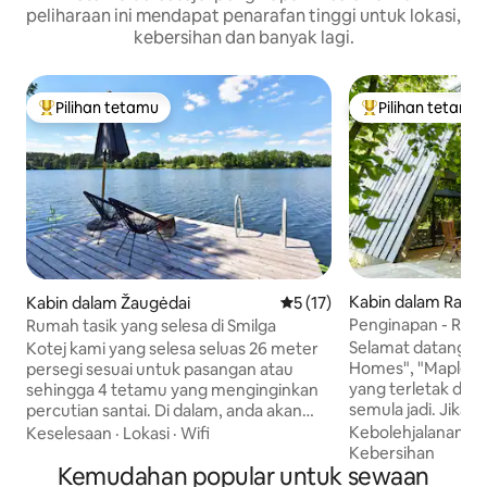
peliharaan ini mendapat penarafan tinggi untuk lokasi,
kebersihan dan banyak lagi.
Pilihan tetamu
Pilihan tetamu
Pilihan utama tetamu
Pilihan utama te
Kabin dalam Radiš
Kabin dalam Žaugėdai
Penarafan purata 5 daripada
5 (17)
Penginapan - Rum
Rumah tasik yang selesa di Smilga
Maple
Selamat datang ke 
Kotej kami yang selesa seluas 26 meter
Homes", "Maple",
persegi sesuai untuk pasangan atau
yang terletak di 
sehingga 4 tetamu yang menginginkan
semula jadi. Jika 
percutian santai. Di dalam, anda akan
melarikan diri dar
menemui dapur kecil, ruang makan, katil
Kebolehjalanan
·
R
Keselesaan
·
Lokasi
·
Wifi
dan meluangkan m
double, tempat tidur tambahan, dan bilik
Kebersihan
Kemudahan popular untuk sewaan
semula jadi dengan
mandi dengan pancuran mandi.