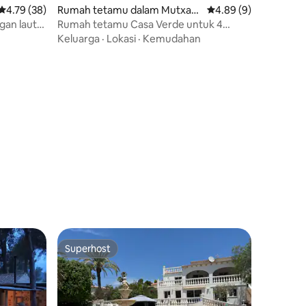
Penarafan purata 4.79 daripada 5, 38 ulasan
4.79 (38)
Rumah tetamu dalam Mutxam
Penarafan purata 4.8
4.89 (9)
el
gan laut
Rumah tetamu Casa Verde untuk 4
skan!
orang dengan kolam renang panas
Keluarga
·
Lokasi
·
Kemudahan
persendirian
Superhost
Superhost