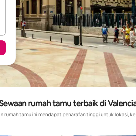
Sewaan rumah tamu terbaik di Valenci
 rumah tamu ini mendapat penarafan tinggi untuk lokasi, ke