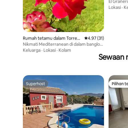
El Graner
berkongsi
Lokasi
·
K
Rumah tetamu dalam Torrevi
Penarafan purata 4.97 
4.97 (31)
eja
Nikmati Mediterranean di dalam banglo
yang cantik ini
Keluarga
·
Lokasi
·
Kolam
Sewaan 
Superhost
Pilihan 
Superhost
Pilihan 