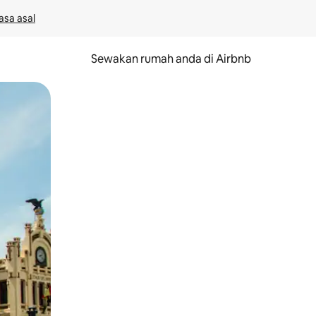
asa asal
Sewakan rumah anda di Airbnb
eret.