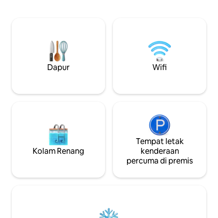
menakjubkan. Ber
yang menuju ke atas bumbung untuk
berkayak dan ikan
menikmati matahari terbenam.
beberapa langkah 
Bersantai dalam percutian yang unik dan
Mesra kanak-kana
tenang ini. Anda boleh memanggang di
pagar dan kawasa
ruang makan luar, memetik buah-
berumput. Kedud
buahan, berenang dengan penyu dan
dalam apa yang p
bersnorkel
katakan adalah loka
Dapur
Wifi
Tempat letak
Kolam Renang
kenderaan
percuma di premis