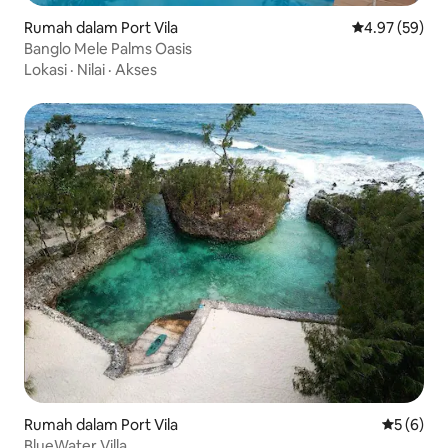
Rumah dalam Port Vila
Penarafan pur
4.97 (59)
Banglo Mele Palms Oasis
Lokasi
·
Nilai
·
Akses
Rumah dalam Port Vila
Penarafan
5 (6)
BlueWater Villa