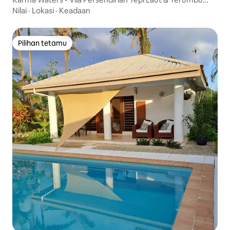
Karang
Nilai
·
Lokasi
·
Keadaan
Pilihan tetamu
Pilihan tetamu