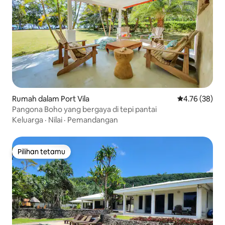
Rumah dalam Port Vila
Penarafan pur
4.76 (38)
Pangona Boho yang bergaya di tepi pantai
Keluarga
·
Nilai
·
Pemandangan
Pilihan tetamu
Pilihan tetamu