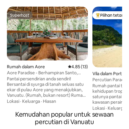
Superhost
Pilihan tetamu
Superhost
Pilihan utama te
Rumah dalam Aore
Penarafan purata 4.85 daripada
4.85 (13)
Aore Paradise - Berhampiran Santo,
Vila dalam Port Vil
Vanuatu
Pantai persendirian anda sendiri!
Percutian Paradise
Bersantai di syurga di tanah seluas satu
Rumah pantai tepi
ekar di pulau Aore yang menakjubkan,
kehidupan tropika 
Vanuatu. (Rumah, bukan resort) Rumah
satunya pantai ber
cantik yang dibina oleh penduduk
Lokasi
·
Keluarga
·
Hiasan
kawasan perairan 
tempatan ini sesuai dengan persekitaran
memandu dari Port
Lokasi
·
Keluarga
·
semula jadi. Ia sangat unik, dengan
Kemudahan popular untuk sewaan
warni. Pemandanga
pancuran mandian luar, mezanin tingkat
Lautan Pasifik yan
percutian di Vanuatu
dua untuk membaca, berehat atau
dengan matahari 
menikmati pemandangan, serta tangga