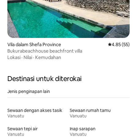
Vila dalam Shefa Province
Penarafan pur
4.85 (55)
Bukurabeachhouse beachfront villa
Lokasi
·
Nilai
·
Kemudahan
Destinasi untuk diterokai
Jenis penginapan lain
Sewaan dengan akses tasik
Sewaan rumah tamu
Vanuatu
Vanuatu
Sewaan tepi air
Inap sarapan
Vanuatu
Vanuatu