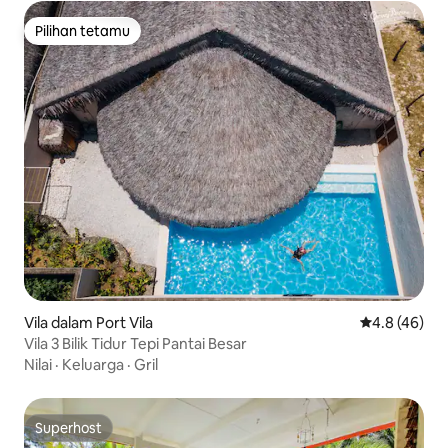
Pilihan tetamu
Pilihan tetamu
Vila dalam Port Vila
Penarafan pu
4.8 (46)
Vila 3 Bilik Tidur Tepi Pantai Besar
Nilai
·
Keluarga
·
Gril
Superhost
Superhost