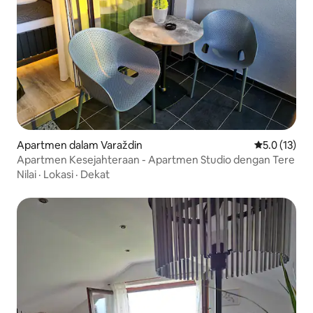
Apartmen dalam Varaždin
Penarafan pu
5.0 (13)
Apartmen Kesejahteraan - Apartmen Studio dengan Tere
Nilai
·
Lokasi
·
Dekat