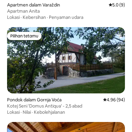
Apartmen dalam Varaždin
Penarafan p
5.0 (9)
Apartman Anita
Lokasi
·
Kebersihan
·
Penyaman udara
Pilihan tetamu
Pilihan tetamu
Pondok dalam Gornja Voća
Penarafan pura
4.96 (94)
Kotej Seni 'Domus Antiqua' - 2,5 abad
Lokasi
·
Nilai
·
Kebolehjalanan