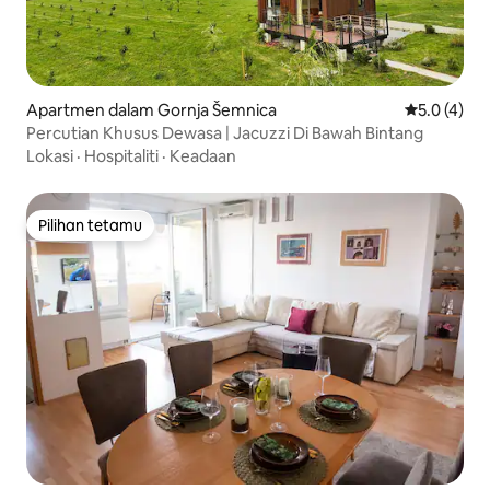
Apartmen dalam Gornja Šemnica
Penarafan p
5.0 (4)
Percutian Khusus Dewasa | Jacuzzi Di Bawah Bintang
Lokasi
·
Hospitaliti
·
Keadaan
Pilihan tetamu
Pilihan tetamu