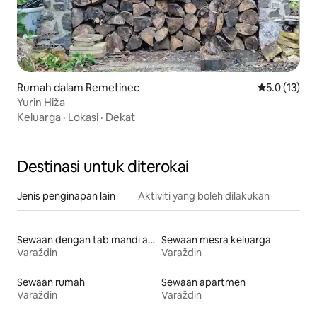
Rumah dalam Remetinec
Penarafan pu
5.0 (13)
Yurin Hiža
Keluarga
·
Lokasi
·
Dekat
Destinasi untuk diterokai
Jenis penginapan lain
Aktiviti yang boleh dilakukan
Sewaan dengan tab mandi air panas
Sewaan mesra keluarga
Varaždin
Varaždin
Sewaan rumah
Sewaan apartmen
Varaždin
Varaždin