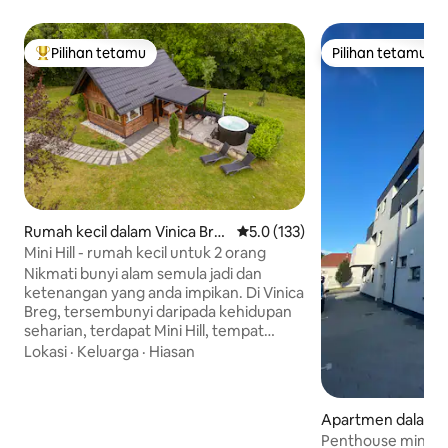
Pilihan tetamu
Pilihan tetamu
Pilihan utama tetamu
Pilihan tetamu
Rumah kecil dalam Vinica Bre
Penarafan purata 5.0 daripada 
5.0 (133)
g
Mini Hill - rumah kecil untuk 2 orang
Nikmati bunyi alam semula jadi dan
ketenangan yang anda impikan. Di Vinica
Breg, tersembunyi daripada kehidupan
seharian, terdapat Mini Hill, tempat
istimewa yang dicipta untuk berehat,
Lokasi
·
Keluarga
·
Hiasan
keseronokan dan melarikan diri ke alam
semula jadi. 💚 Ini bukan penginapan
pelancong biasa. Mini Hill adalah tempat
Apartmen dalam V
untuk mereka yang mencari lebih
Penthouse mini mo
daripada keselesaan, mereka mencari