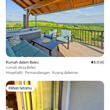
Rumah dalam Belec
Penarafan p
5.0 (4)
rumah desa Belec
Hospitaliti
·
Pemandangan
·
Ruang dalaman
Pilihan tetamu
Pilihan tetamu