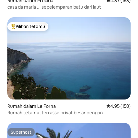
Rumah dalam Procida
Penarafan pura
4.87 (158)
casa da maria ... sepelemparan batu dari laut
Pilihan tetamu
Pilihan utama tetamu
Rumah dalam Le Forna
Penarafan pura
4.95 (150)
Rumah tetamu, terrasse privat besar dengan
pemandangan laut
Superhost
Superhost