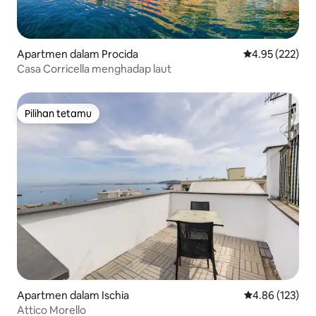
Apartmen dalam Procida
Penarafan pura
4.95 (222)
Casa Corricella menghadap laut
Pilihan tetamu
Pilihan tetamu
Apartmen dalam Ischia
Penarafan pura
4.86 (123)
Attico Morello