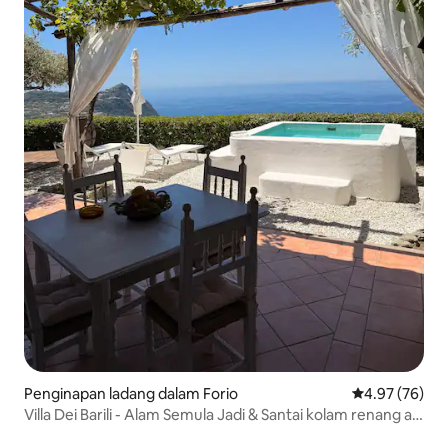
Penginapan ladang dalam Forio
Penarafan pur
4.97 (76)
Villa Dei Barili - Alam Semula Jadi & Santai kolam renang air
panas