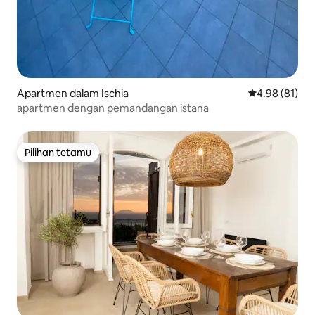
Apartmen dalam Ischia
Penarafan pur
4.98 (81)
apartmen dengan pemandangan istana
Pilihan tetamu
Pilihan tetamu