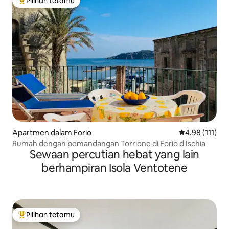
Pilihan tetamu
Pilihan utama tetamu
Apartmen dalam Forio
Penarafan pura
4.98 (111)
Rumah dengan pemandangan Torrione di Forio d'Ischia
Sewaan percutian hebat yang lain
berhampiran Isola Ventotene
Pilihan tetamu
Pilihan utama tetamu