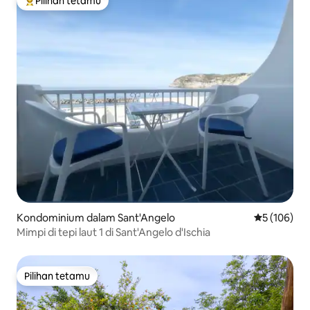
Pilihan tetamu
Pilihan utama tetamu
Kondominium dalam Sant'Angelo
Penarafan p
5 (106)
Mimpi di tepi laut 1 di Sant'Angelo d'Ischia
Pilihan tetamu
Pilihan tetamu