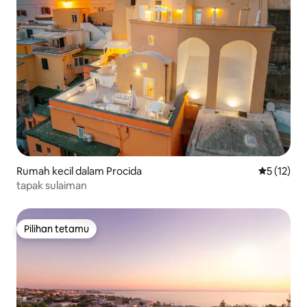
Rumah kecil dalam Procida
Penarafan 
5 (12)
tapak sulaiman
Pilihan tetamu
Pilihan tetamu