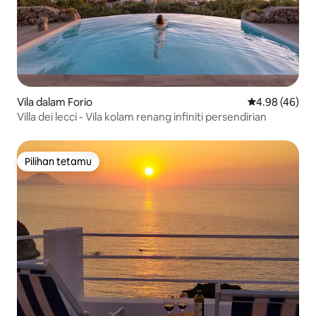
Vila dalam Forio
Penarafan pur
4.98 (46)
Villa dei lecci - Vila kolam renang infiniti persendirian
Pilihan tetamu
Pilihan tetamu