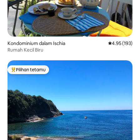
Kondominium dalam Ischia
Penarafan pura
4.95 (193)
Rumah Kecil Biru
Pilihan tetamu
Pilihan utama tetamu