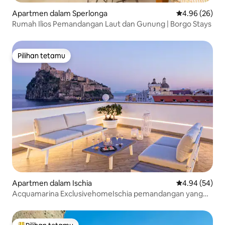
Apartmen dalam Sperlonga
Penarafan pur
4.96 (26)
Rumah Ilios Pemandangan Laut dan Gunung | Borgo Stays
Pilihan tetamu
Pilihan tetamu
Apartmen dalam Ischia
Penarafan pur
4.94 (54)
Acquamarina ExclusivehomeIschia pemandangan yang
indah