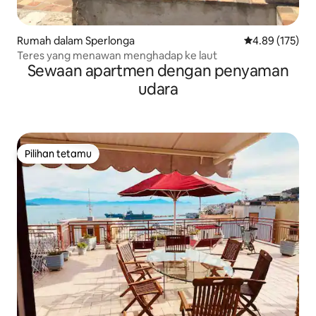
Rumah dalam Sperlonga
Penarafan pura
4.89 (175)
Teres yang menawan menghadap ke laut
Sewaan apartmen dengan penyaman
udara
Pilihan tetamu
Pilihan tetamu