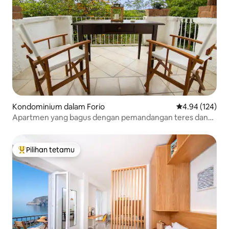
Kondominium dalam Forio
Penarafan pura
4.94 (124)
Apartmen yang bagus dengan pemandangan teres dan
taman
Pilihan tetamu
Pilihan utama tetamu