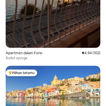
Apartmen dalam Forio
Penarafan pura
4.94 (102)
Sudut syurga
Pilihan tetamu
Pilihan utama tetamu