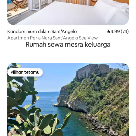
Kondominium dalam Sant'Angelo
Penarafan pur
4.99 (74)
Apartmen Perla Nera Sant'Angelo Sea View
Rumah sewa mesra keluarga
Pilihan tetamu
Pilihan tetamu