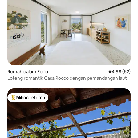
Rumah dalam Forio
Penarafan pur
4.98 (62)
Loteng romantik Casa Rocco dengan pemandangan laut
Pilihan tetamu
Pilihan utama tetamu