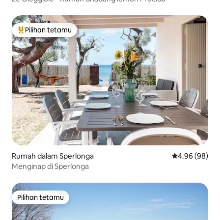
Pilihan tetamu
Pilihan utama tetamu
Rumah dalam Sperlonga
Penarafan pura
4.96 (98)
Menginap di Sperlonga
Pilihan tetamu
Pilihan tetamu