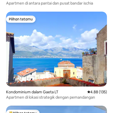
Apartmen di antara pantai dan pusat bandar ischia
Pilihan tetamu
Pilihan tetamu
Kondominium dalam Gaeta LT
Penarafan pura
4.88 (135)
Apartmen di lokasi strategik dengan pemandangan