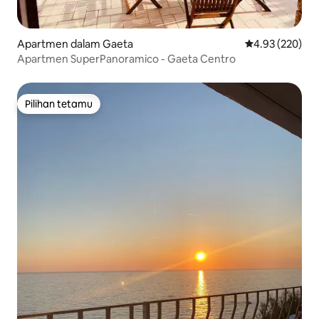
Apartmen dalam Gaeta
Penarafan pura
4.93 (220)
Apartmen SuperPanoramico - Gaeta Centro
Pilihan tetamu
Pilihan tetamu