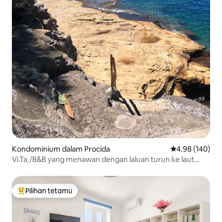
Kondominium dalam Procida
Penarafan pura
4.98 (140)
Vi.Ta./B&B yang menawan dengan laluan turun ke laut
secara persendirian
Pilihan tetamu
Pilihan utama tetamu