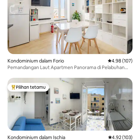
Kondominium dalam Forio
Penarafan pura
4.98 (107)
Pemandangan Laut Apartmen Panorama di Pelabuhan
Forio
Pilihan tetamu
Pilihan utama tetamu
Kondominium dalam Ischia
Penarafan pura
4.92 (103)