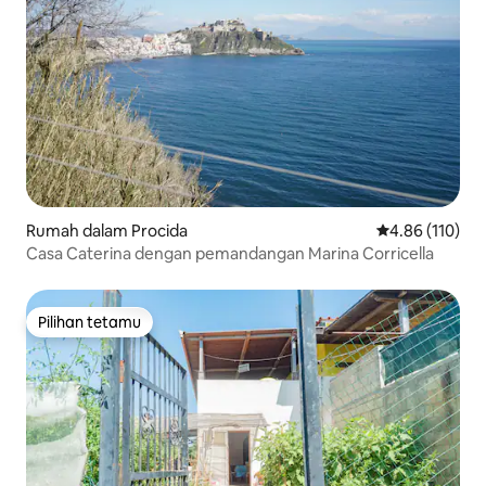
Rumah dalam Procida
Penarafan pura
4.86 (110)
Casa Caterina dengan pemandangan Marina Corricella
Pilihan tetamu
Pilihan tetamu