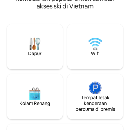
sungai dan bandar
panorama & Bar Kolam Renang. Nikmati
akses ski di Vietnam
waktu malam, di 
kehidupan desa yang penuh jiwa: bisikan
menonton BUNGAN
buluh, kicauan burung, dan ketenangan
sepenuhnya deng
sepenuhnya. ​Percutian 3 bilik tidur
yang selesa, sesua
mewah yang menampilkan: ​Tab Mandi
kumpulan rakan. L
Alam Terbuka ​Dapur Chef dengan Mesin
minit dari Daerah 
Basuh Pinggan ​Mesin Basuh, Mesin
Son, sangat deka
Pengering & Wi-Fi Pantas ​Katil
pelancongan, muz
King/Queen untuk tidur yang
menyegarkan ​Tempat perlindungan
Dapur
Wifi
yang tenang untuk penyembuhan
dalaman yang mendalam. Percutian
anda bermula di sini.
Tempat letak
Kolam Renang
kenderaan
percuma di premis