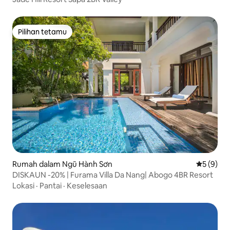
Pilihan tetamu
Pilihan tetamu
Rumah dalam Ngũ Hành Sơn
Penarafan
5 (9)
DISKAUN -20% | Furama Villa Da Nang| Abogo 4BR Resort
Lokasi
·
Pantai
·
Keselesaan