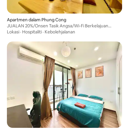
Apartmen dalam Phung Cong
JUALAN 20%/Onsen Tasik Angsa/Wi-Fi Berkelajuan
Tinggi/Gim Percuma
Lokasi
·
Hospitaliti
·
Kebolehjalanan