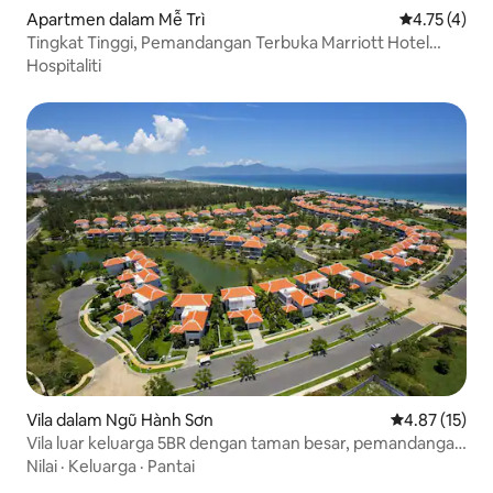
Apartmen dalam Mễ Trì
Penarafan pu
4.75 (4)
Tingkat Tinggi, Pemandangan Terbuka Marriott Hotel
Seterusnya
Hospitaliti
Vila dalam Ngũ Hành Sơn
Penarafan pur
4.87 (15)
Vila luar keluarga 5BR dengan taman besar, pemandangan
laut
Nilai
·
Keluarga
·
Pantai