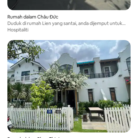
Rumah dalam Châu Đức
Duduk di rumah Lien yang santai, anda dijemput untuk
singgah
Hospitaliti