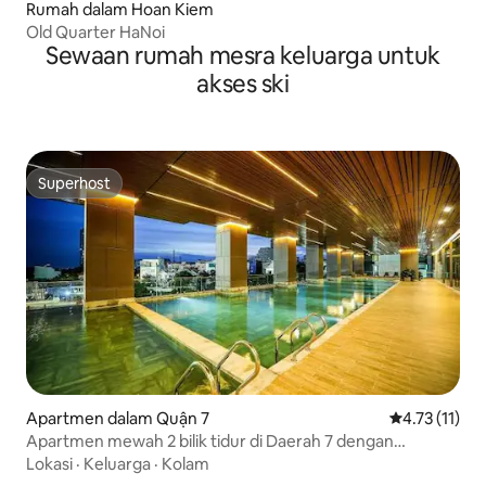
Rumah dalam Hoan Kiem
Old Quarter HaNoi
Sewaan rumah mesra keluarga untuk
akses ski
Superhost
Superhost
Apartmen dalam Quận 7
Penarafan pur
4.73 (11)
Apartmen mewah 2 bilik tidur di Daerah 7 dengan
pemandangan sungai & bandar
Lokasi
·
Keluarga
·
Kolam