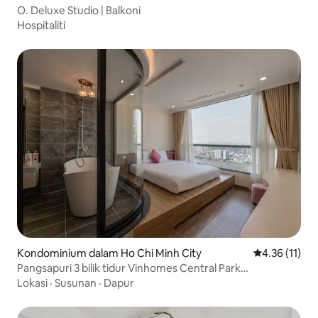
O. Deluxe Studio | Balkoni
Hospitaliti
Kondominium dalam Ho Chi Minh City
Penarafan pur
4.36 (11)
Pangsapuri 3 bilik tidur Vinhomes Central Park
pemandangan sungai
Lokasi
·
Susunan
·
Dapur