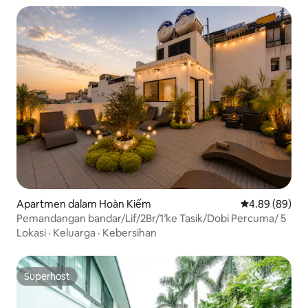
Apartmen dalam Hoàn Kiếm
Penarafan pura
4.89 (89)
Pemandangan bandar/Lif/2Br/1’ke Tasik/Dobi Percuma/ 5
Lokasi
·
Keluarga
·
Kebersihan
Superhost
Superhost