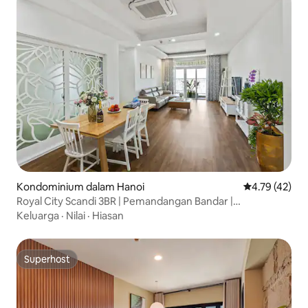
Kondominium dalam Hanoi
Penarafan pur
4.79 (42)
Royal City Scandi 3BR | Pemandangan Bandar |
Balkoni+Tab Mandi
Keluarga
·
Nilai
·
Hiasan
Superhost
Superhost