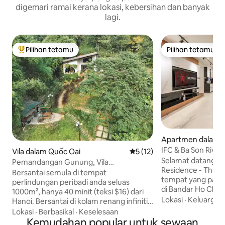
digemari ramai kerana lokasi, kebersihan dan banyak
lagi.
Pilihan tetamu
Pilihan tetamu
Pilihan utama tetamu
Pilihan tetamu
Apartmen dalam H
y
IFC & Ba Son Rive
Vila dalam Quốc Oai
Penarafan purata 5 daripada
5 (12)
View 4 Bilik Tidur 4
Selamat datang ke
Pemandangan Gunung, Vila
Residence - Thu T
Persendirian 3 Bilik Tidur HN, Kolam
Bersantai semula di tempat
tempat yang palin
Renang Infiniti
perlindungan peribadi anda seluas
di Bandar Ho Chi
1000m², hanya 40 minit (teksi $16) dari
MEWAH - 4 bilik tidur
Lokasi
·
Keluarga
·
Hanoi. Bersantai di kolam renang infiniti
besar dan BANCUB
mata air semula jadi bebas bahan kimia
Lokasi
·
Berbasikal
·
Keselesaan
persendirian de
dengan pemandangan gunung
Kemudahan popular untuk sewaan