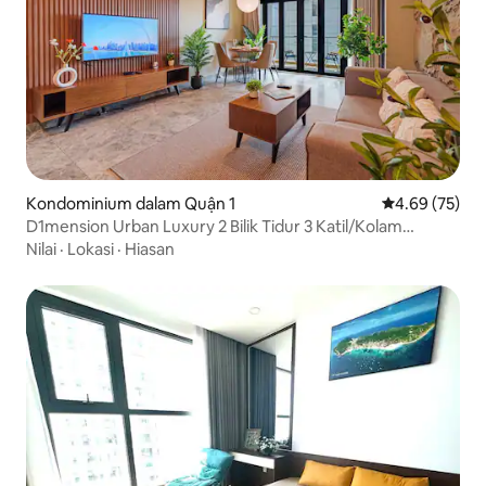
Kondominium dalam Quận 1
Penarafan pur
4.69 (75)
D1mension Urban Luxury 2 Bilik Tidur 3 Katil/Kolam
Renang/Gimnasium/Pusat Bandar
Nilai
·
Lokasi
·
Hiasan