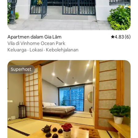
Apartmen dalam Gia Lâm
Penarafan pu
4.83 (6)
Vila di Vinhome Ocean Park
Keluarga
·
Lokasi
·
Kebolehjalanan
Superhost
Superhost