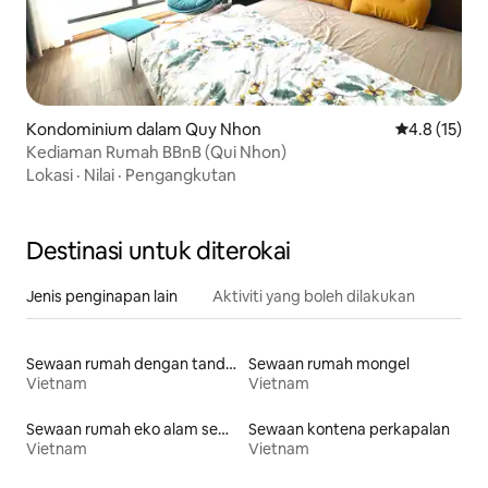
Kondominium dalam Quy Nhon
Penarafan pu
4.8 (15)
Kediaman Rumah BBnB (Qui Nhon)
Lokasi
·
Nilai
·
Pengangkutan
Destinasi untuk diterokai
Jenis penginapan lain
Aktiviti yang boleh dilakukan
Sewaan rumah dengan tandas mudah diakses
Sewaan rumah mongel
Vietnam
Vietnam
Sewaan rumah eko alam semula jadi
Sewaan kontena perkapalan
Vietnam
Vietnam