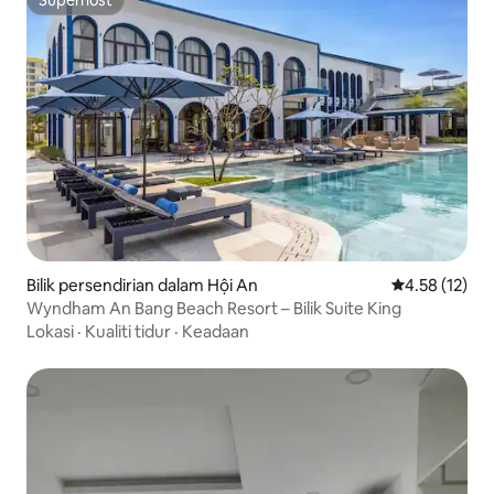
Superhost
Superhost
Bilik persendirian dalam Hội An
Penarafan pur
4.58 (12)
Wyndham An Bang Beach Resort – Bilik Suite King
Lokasi
·
Kualiti tidur
·
Keadaan