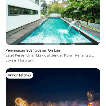
Penginapan ladang dalam Gia Lâm
Estet Persendirian Eksklusif dengan Kolam Renang di
Pusat Hanoi
Lokasi
·
Hospitaliti
Pilihan tetamu
Pilihan tetamu