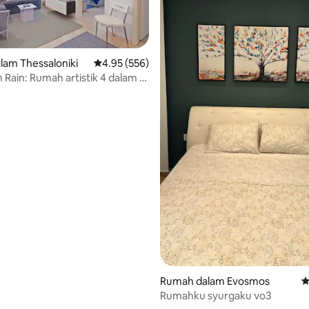
am Thessaloniki
Penarafan purata 4.95 daripada 5, 556 ulasan
4.95 (556)
Rain: Rumah artistik 4 dalam 2
 percuma
aripada 5, 176 ulasan
Rumah dalam Evosmos
P
Rumahku syurgaku νο3