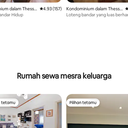
ium dalam Thessal
Penarafan purata 4.93 daripada 5, 157 ulasan
4.93 (157)
Kondominium dalam Thessal
P
oniki
1 Laut & Bandar Hidup
Loteng bandar yang luas berh
tepian air
aripada 5, 118 ulasan
Rumah sewa mesra keluarga
n tetamu
Pilihan tetamu
 utama tetamu
Pilihan tetamu