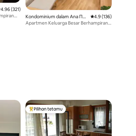
enarafan purata 4.96 daripada 5, 321 ulasan
4.96 (321)
ampiran
Kondominium dalam Ana Πόλ
Penarafan purata 4.9 
4.9 (136)
ις
Apartmen Keluarga Besar Berhampiran
Dataran Aristotelous
Pilihan tetamu
Pilihan utama tetamu