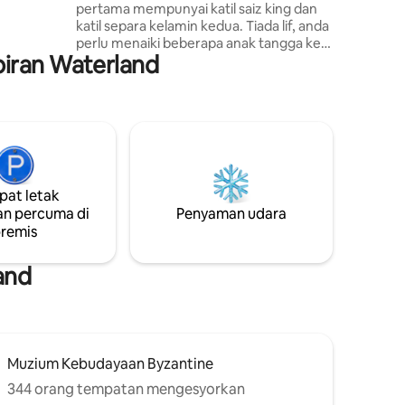
pertama mempunyai katil saiz king dan
minit dari
katil separa kelamin kedua. Tiada lif, anda
ngembara
perlu menaiki beberapa anak tangga ke
iran Waterland
mezanin. Penginapan kami tertakluk
kepada undang-undang POL1187/2017
mengenai subjek (sewaan jangka pendek
harta tanah) Selepas membuat
tempahan, anda akan diminta untuk
mengemukakan TIN anda untuk
mengisytiharkan penginapan anda dalam
IAPR dan gambar ID anda. Jika anda
at letak
bukan warganegara Greece,kami akan
n percuma di
Penyaman udara
meminta gambar ID anda
remis
and
Muzium Kebudayaan Byzantine
344 orang tempatan mengesyorkan