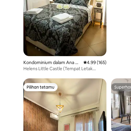
Kondominium dalam Ana Πό
Penarafan purata 4.99 d
4.99 (165)
λις
Helens Little Castle (Tempat Letak
Kereta Persendirian Percuma)
Pilihan tetamu
Superho
Pilihan tetamu
Superho