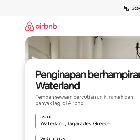
Langkau
Ses
ke
kandungan
Penginapan berhampira
Waterland
Tempah sewaan percutian unik, rumah dan
banyak lagi di Airbnb
Lokasi
Apabila hasil tersedia, navigasi dengan kekunci
Daftar masuk