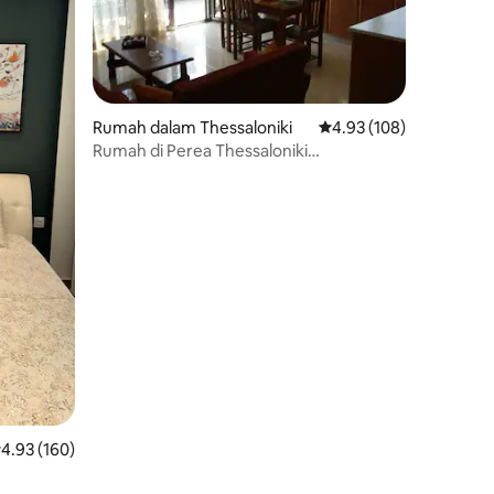
Rumah dalam Thessaloniki
Penarafan purata 4.93 
4.93 (108)
Rumah di Perea Thessaloniki
berhampiran pantai
enarafan purata 4.93 daripada 5, 160 ulasan
4.93 (160)