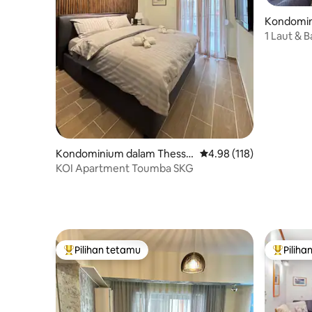
Kondomin
oniki
Kondominium dalam Thessal
Penarafan purata 4.98 d
4.98 (118)
oniki
KOI Apartment Toumba SKG
Pilihan tetamu
Piliha
Pilihan utama tetamu
Pilihan