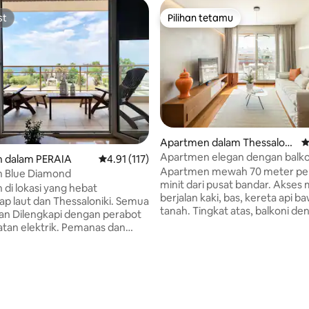
st
Pilihan tetamu
st
Pilihan tetamu
aripada 5, 298 ulasan
Apartmen dalam Thessaloni
P
ki
Apartmen elegan dengan balko
 dalam PERAIA
Penarafan purata 4.91 daripada 5, 117 ulasan
4.91 (117)
bersebelahan dengan tepi laut
Apartmen mewah 70 meter per
 Blue Diamond
minit dari pusat bandar. Akses 
di lokasi yang hebat
berjalan kaki, bas, kereta api b
ssaloniki. Semua
tanah. Tingkat atas, balkoni de
 perabot
pemandangan gunung di atas 
lektrik. Pemanas dan
lama Thessaloniki. Reka bentuk
penyaman udara Jarak dari
kontemporari yang bijak, deng
terbaik dan kemasan kayu. Dap
iki 9.6 km Dan 23 km dari Pusat
lengkap, Nespresso, TV 50", in
saloniki Akses mudah ke
berkelajuan tinggi, Netflix dan 
 50 km ke pantai
tilam premium, mesin basuh/p
at baik dengan matahari biru