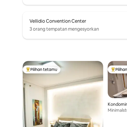
Vellidio Convention Center
3 orang tempatan mengesyorkan
Pilihan tetamu
Piliha
Pilihan utama tetamu
Pilihan
Kondomin
oniki
Minimalst