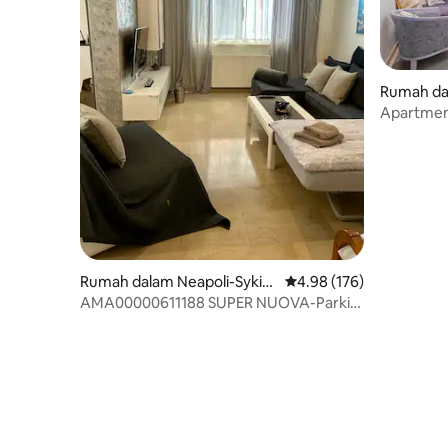
Rumah dal
Apartmen 
bilik Pkg
Rumah dalam Neapoli-Sykie
Penarafan purata 4.98 d
4.98 (176)
s
AMA00000611188 SUPER NUOVA-Parkir
Persendirian