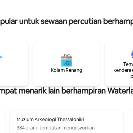
Beberapa saat dari tepi laut, 10 
 yang tidak berkesudahan.
Dewan Muzik Sesuai untuk pe
italiti yang tinggi untuk
perniagaan dan pelancong.
n yang menyenangkan dan
ular untuk sewaan percutian berhamp
at dilupakan.
Temp
Kolam Renang
kenderaa
p
mpat menarik lain berhampiran Waterl
Muzium Arkeologi Thessaloniki
384 orang tempatan mengesyorkan