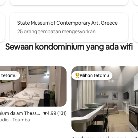
State Museum of Contemporary Art, Greece
25 orang tempatan mengesyorkan
Sewaan kondominium yang ada wifi
n tetamu
Pilihan tetamu
 utama tetamu
Pilihan utama tetamu
ium dalam Thessal
Penarafan purata 4.99 daripada 5, 131 ulasan
4.99 (131)
udio - Toumba