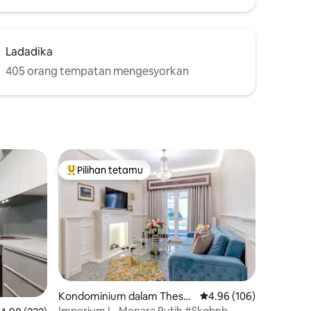
Ladadika
405 orang tempatan mengesyorkan
Pilihan tetamu
Pilihan utama tetamu
Kondominium dalam Thessa
Penarafan purata 4.96 
4.96 (106)
loniki
Imperium I - Menara Putih #Skgbnb