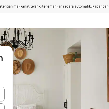
etengah maklumat telah diterjemahkan secara automatik. 
Papar bah
n
 anak panah atas dan bawah atau teroka dengan sentuhan atau gerak l