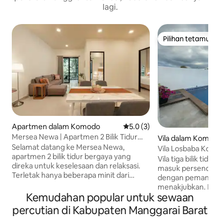
lagi.
Pilihan tetamu
Pilihan tetamu
Apartmen dalam Komodo
Penarafan purata 5.0 daripad
5.0 (3)
Mersea Newa | Apartmen 2 Bilik Tidur
Vila dalam Komod
Baharu Dengan Pemandangan Taman.
Selamat datang ke Mersea Newa,
Vila Losbaba Kom
apartmen 2 bilik tidur bergaya yang
Vila tiga bilik tid
direka untuk keselesaan dan relaksasi.
masuk persendiri
Terletak hanya beberapa minit dari
dengan pemandan
pantai Pede dan tarikan utama Labuan
menakjubkan. Ia d
Bajo, ia menawarkan pemandangan
Kemudahan popular untuk sewaan
untuk keselesaan 
taman yang tenang, ruang tamu yang
akan menemui ruan
percutian di Kabupaten Manggarai Barat
luas, dapur yang lengkap, Wi-Fi pantas
tidur berasingan, d