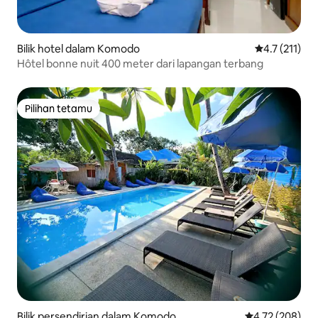
Bilik hotel dalam Komodo
Penarafan pur
4.7 (211)
Hôtel bonne nuit 400 meter dari lapangan terbang
Pilihan tetamu
Pilihan tetamu
Bilik persendirian dalam Komodo
Penarafan pura
4.72 (208)