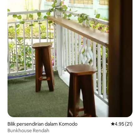
Bilik persendirian dalam Komodo
Penarafan pur
4.95 (21)
Bunkhouse Rendah