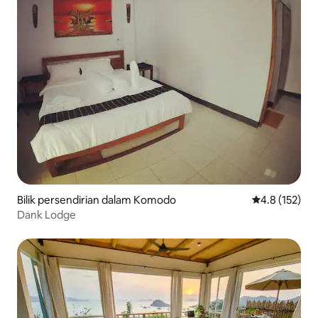
Bilik persendirian dalam Komodo
Penarafan pur
4.8 (152)
Dank Lodge