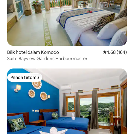
Bilik hotel dalam Komodo
Penarafan pura
4.68 (164)
Suite Bayview Gardens Harbourmaster
Pilihan tetamu
Pilihan tetamu