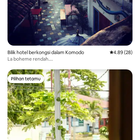
Bilik hotel berkongsi dalam Komodo
Penarafan pur
4.89 (28)
La boheme rendah….
Pilihan tetamu
Pilihan tetamu