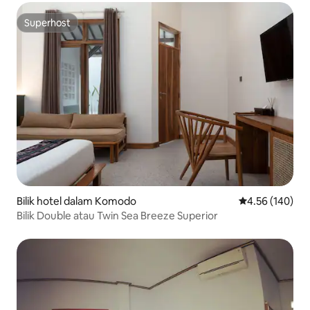
Superhost
Superhost
Bilik hotel dalam Komodo
Penarafan pura
4.56 (140)
Bilik Double atau Twin Sea Breeze Superior