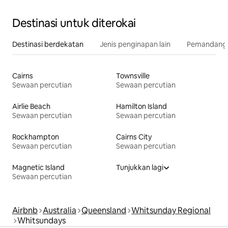
Destinasi untuk diterokai
Destinasi berdekatan
Jenis penginapan lain
Pemandangan
Cairns
Townsville
Sewaan percutian
Sewaan percutian
Airlie Beach
Hamilton Island
Sewaan percutian
Sewaan percutian
Rockhampton
Cairns City
Sewaan percutian
Sewaan percutian
Magnetic Island
Tunjukkan lagi
Sewaan percutian
Airbnb
Australia
Queensland
Whitsunday Regional
Whitsundays