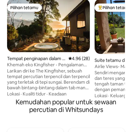
Pilihan tetamu
Pilihan tetamu
Pilihan tetamu
Pilihan utama te
Tempat penginapan dalam A
Penarafan purata 4.96 daripada
4.96 (28)
Suite tetamu dal
ndromache
Khemah eko Kingfisher - Pengalaman
Airlie Views- Mand
glamping.
Larikan diri ke The Kingfisher, sebuah
Waterfront Studio
Sendiri mengandung
tempat percutian terpencil dan terpencil
dan teres yang ter
yang terletak di tepi sungai. Berendam di
tengah taman tropi
bawah bintang-bintang dalam tab mandi
dengan pemandan
yang dipanaskan dengan api, nikmati
Lokasi
·
Kualiti tidur
·
Keadaan
menakjubkan dan t
Lokasi
·
Keluarga
·
pancuran mandi panas dalam/luar
Kemudahan popular untuk sewaan
Pemandangan and
dengan pemandangan menakjubkan,
aktiviti bot yang dipenuhi t
percutian di Whitsundays
kagumi sistem sungai melalui akses
matahari terbena
peribadi anda sendiri atau berehat di tepi
dan keajaiban lamp
lubang api peribadi anda. Dikelilingi oleh
seluruh teluk pad
alam semula jadi, penginapan mesra
Dikelilingi oleh al