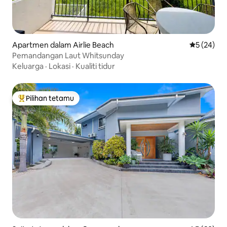
Apartmen dalam Airlie Beach
Penarafan 
5 (24)
Pemandangan Laut Whitsunday
Keluarga
·
Lokasi
·
Kualiti tidur
Pilihan tetamu
Pilihan utama tetamu