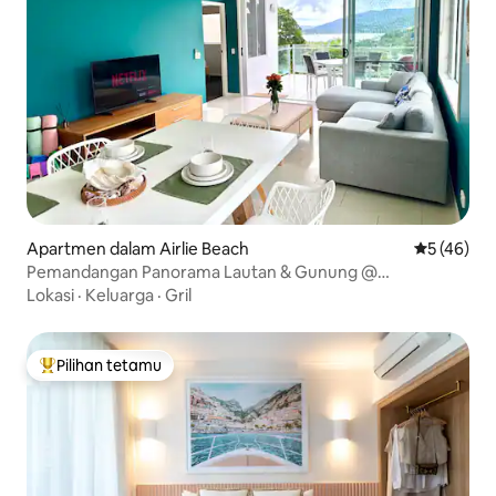
Apartmen dalam Airlie Beach
Penarafan 
5 (46)
Pemandangan Panorama Lautan & Gunung @
Whitsundays
Lokasi
·
Keluarga
·
Gril
Pilihan tetamu
Pilihan utama tetamu