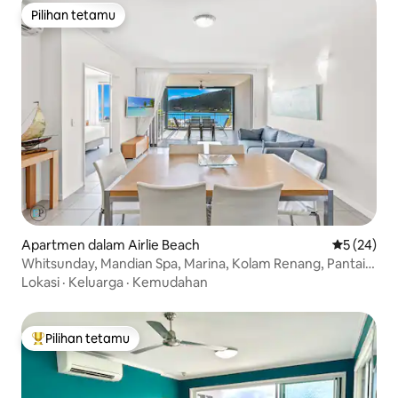
Pilihan tetamu
Pilihan tetamu
Apartmen dalam Airlie Beach
Penarafan 
5 (24)
Whitsunday, Mandian Spa, Marina, Kolam Renang, Pantai,
Pemandangan
Lokasi
·
Keluarga
·
Kemudahan
Pilihan tetamu
Pilihan utama tetamu