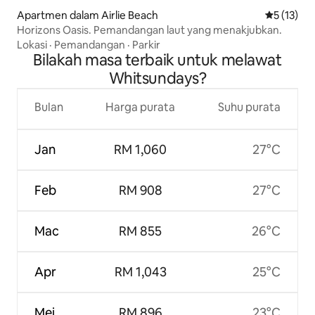
Apartmen dalam Airlie Beach
Penarafan 
5 (13)
Horizons Oasis. Pemandangan laut yang menakjubkan.
Lokasi
·
Pemandangan
·
Parkir
Bilakah masa terbaik untuk melawat
Whitsundays?
Bulan
Harga purata
Suhu purata
Jan
RM 1,060
27°C
Feb
RM 908
27°C
Mac
RM 855
26°C
Apr
RM 1,043
25°C
Mei
RM 896
23°C