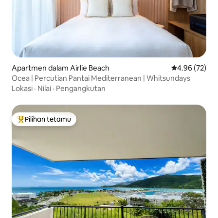
Apartmen dalam Airlie Beach
Penarafan pur
4.96 (72)
Ocea | Percutian Pantai Mediterranean | Whitsundays
Lokasi
·
Nilai
·
Pengangkutan
Pilihan tetamu
Pilihan utama tetamu