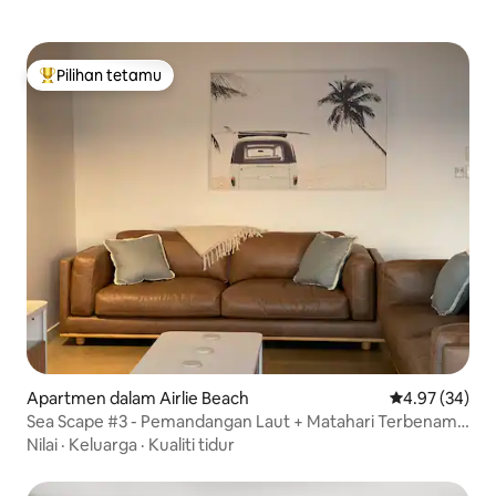
Pilihan tetamu
Pilihan utama tetamu
Apartmen dalam Airlie Beach
Penarafan pur
4.97 (34)
Sea Scape #3 - Pemandangan Laut + Matahari Terbenam
+ Kolam Renang + Moden
Nilai
·
Keluarga
·
Kualiti tidur