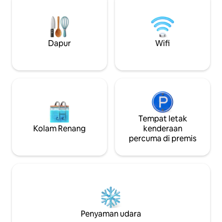
alam ini menawarkan privasi
ketenangan dan k
sepenuhnya, keselesaan, dan tempat
daripada 10 minit
yang sempurna untuk berehat,
tindakan Airlie (ke
bersantai dan memulihkan tenaga.
Dengan kemudah
Permata tersembunyi hanya 20 minit
sendiri tanpa ker
Dapur
Wifi
dari Proserpine dan 45 minit dari Airlie
masuk persendiria
Beach.
menikmati privasi
Tempat letak
Kolam Renang
kenderaan
percuma di premis
Penyaman udara