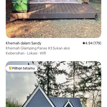
Khemah dalam Sandy
Penarafan pura
4.94 (179)
Khemah Glamping Panas #3 Sukan aksi
Kebersihan
·
Lokasi
·
Wifi
Pilihan tetamu
Pilihan utama tetamu