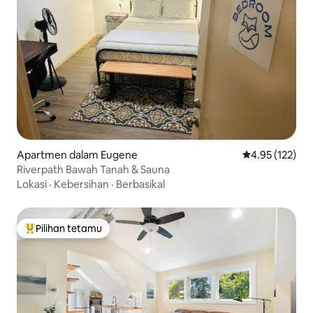
Apartmen dalam Eugene
Penarafan pura
4.95 (122)
Riverpath Bawah Tanah & Sauna
Lokasi
·
Kebersihan
·
Berbasikal
Pilihan tetamu
Pilihan utama tetamu