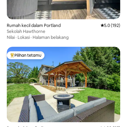
Rumah kecil dalam Portland
Penarafan pur
5.0 (192)
Sekolah Hawthorne
Nilai
·
Lokasi
·
Halaman belakang
Pilihan tetamu
Pilihan utama tetamu