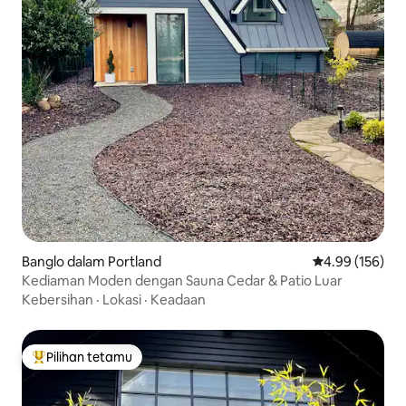
Banglo dalam Portland
Penarafan pura
4.99 (156)
Kediaman Moden dengan Sauna Cedar & Patio Luar
Kebersihan
·
Lokasi
·
Keadaan
Pilihan tetamu
Pilihan utama tetamu