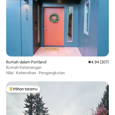
Rumah dalam Portland
Penarafan pura
4.94 (207)
Rumah Ketenangan
Nilai
·
Kebersihan
·
Pengangkutan
Pilihan tetamu
Pilihan utama tetamu