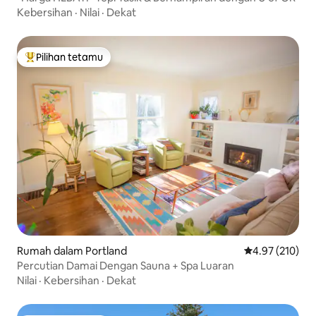
Kebersihan
·
Nilai
·
Dekat
Pilihan tetamu
Pilihan utama tetamu
Rumah dalam Portland
Penarafan pura
4.97 (210)
Percutian Damai Dengan Sauna + Spa Luaran
Nilai
·
Kebersihan
·
Dekat