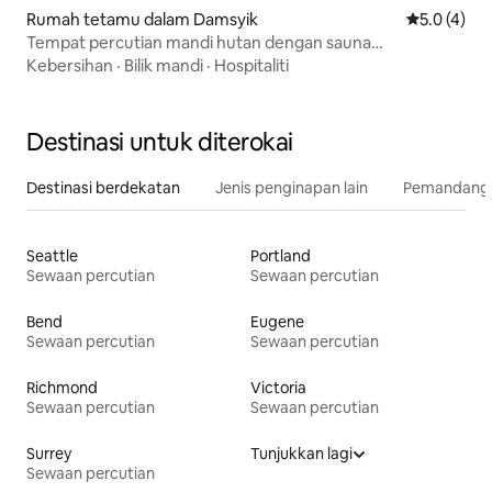
Rumah tetamu dalam Damsyik
Penarafan p
5.0 (4)
Tempat percutian mandi hutan dengan sauna
persendirian
Kebersihan
·
Bilik mandi
·
Hospitaliti
Destinasi untuk diterokai
Destinasi berdekatan
Jenis penginapan lain
Pemandangan
Seattle
Portland
Sewaan percutian
Sewaan percutian
Bend
Eugene
Sewaan percutian
Sewaan percutian
Richmond
Victoria
Sewaan percutian
Sewaan percutian
Surrey
Tunjukkan lagi
Sewaan percutian