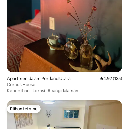
Apartmen dalam Portland Utara
Penarafan pura
4.97 (135)
Cornus House
Kebersihan
·
Lokasi
·
Ruang dalaman
Pilihan tetamu
Pilihan tetamu