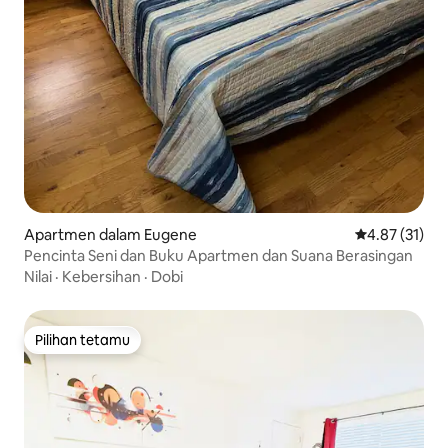
Apartmen dalam Eugene
Penarafan pur
4.87 (31)
Pencinta Seni dan Buku Apartmen dan Suana Berasingan
Nilai
·
Kebersihan
·
Dobi
Pilihan tetamu
Pilihan tetamu