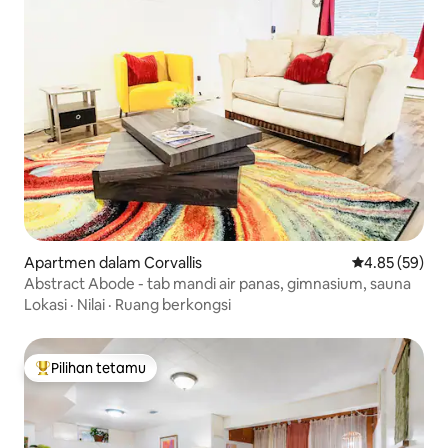
Apartmen dalam Corvallis
Penarafan pur
4.85 (59)
Abstract Abode - tab mandi air panas, gimnasium, sauna
Lokasi
·
Nilai
·
Ruang berkongsi
Pilihan tetamu
Pilihan utama tetamu