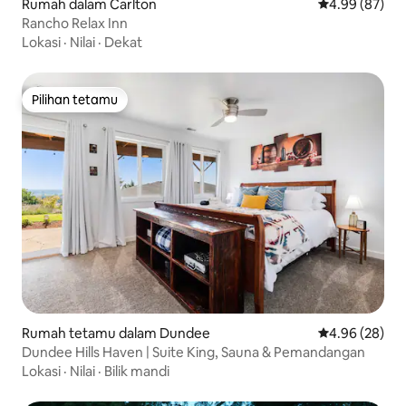
Rumah dalam Carlton
Penarafan pur
4.99 (87)
Rancho Relax Inn
Lokasi
·
Nilai
·
Dekat
Pilihan tetamu
Pilihan tetamu
Rumah tetamu dalam Dundee
Penarafan pur
4.96 (28)
Dundee Hills Haven | Suite King, Sauna & Pemandangan
Lokasi
·
Nilai
·
Bilik mandi