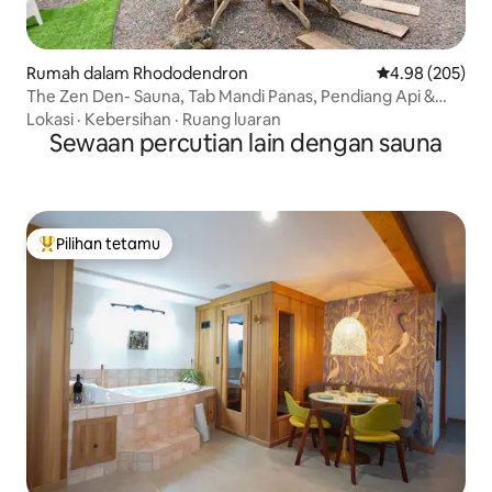
Rumah dalam Rhododendron
Penarafan pura
4.98 (205)
The Zen Den- Sauna, Tab Mandi Panas, Pendiang Api &
Bilik Permainan
Lokasi
·
Kebersihan
·
Ruang luaran
Sewaan percutian lain dengan sauna
Pilihan tetamu
Pilihan utama tetamu