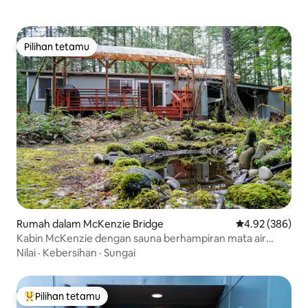
Pilihan tetamu
Pilihan tetamu
Rumah dalam McKenzie Bridge
Penarafan pura
4.92 (386)
Kabin McKenzie dengan sauna berhampiran mata air
panas & denai
Nilai
·
Kebersihan
·
Sungai
Pilihan tetamu
Pilihan utama tetamu