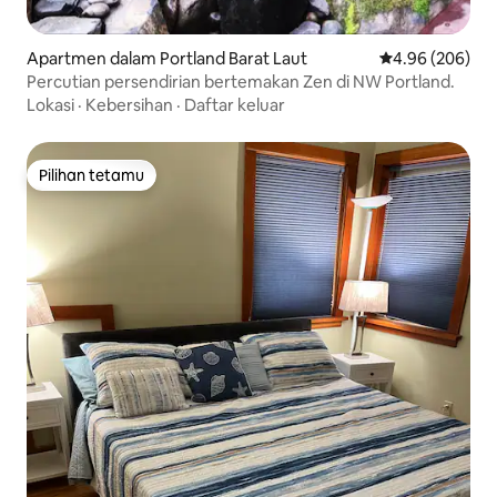
Apartmen dalam Portland Barat Laut
Penarafan purat
4.96 (206)
Percutian persendirian bertemakan Zen di NW Portland.
Lokasi
·
Kebersihan
·
Daftar keluar
Pilihan tetamu
Pilihan tetamu