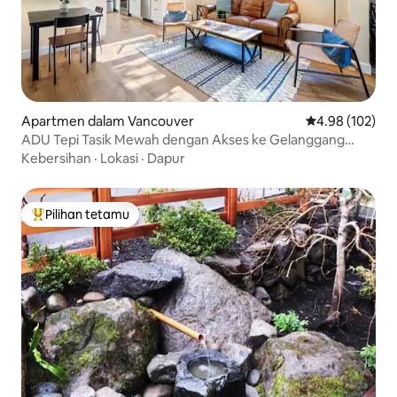
Apartmen dalam Vancouver
Penarafan pura
4.98 (102)
ADU Tepi Tasik Mewah dengan Akses ke Gelanggang
Pickleball
Kebersihan
·
Lokasi
·
Dapur
Pilihan tetamu
Pilihan utama tetamu