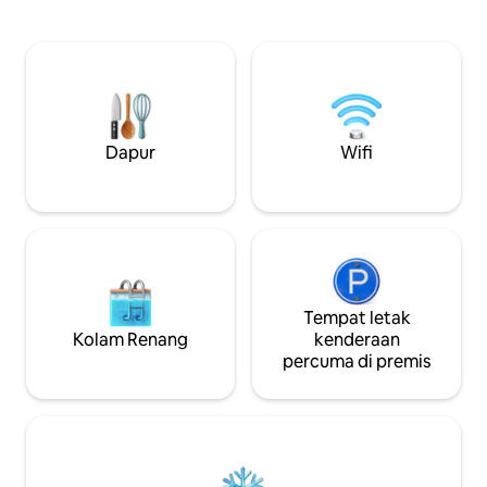
MEWAH untuk tidu
pemandangan sungai yang
Setakat ini pengina
menakjubkan. Memancing, berkayak,
bukit dan dijamin
atau berakit terus dari halaman
percutian yang te
belakang. Bilik tidur termasuk mesin
menghiburkan sem
bunyi putih dan penyumbat telinga
di tengah-tengah
untuk membantu dengan trafik biasa
ke pusat bandar,
semasa waktu perjalanan di jalan indah
tempatan, pantai 
kami. Rumah tetamu bersambung tetapi
Dapur
Wifi
gaung & lapangan
unit persendiriannya sendiri dengan
paling menakjubk
pintu masuk dan tempat letak kereta
berasingan. Nikmati penginapan anda!
Tempat letak
Kolam Renang
kenderaan
percuma di premis