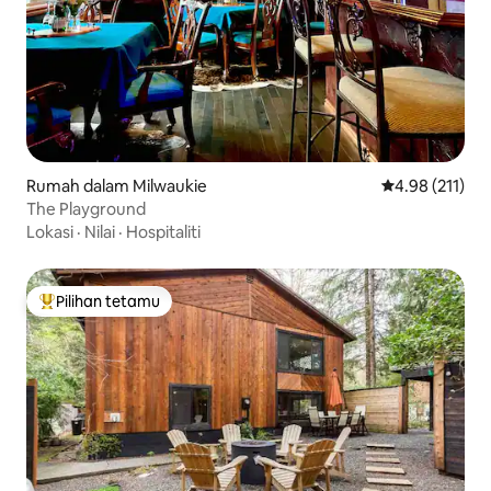
Rumah dalam Milwaukie
Penarafan pura
4.98 (211)
The Playground
Lokasi
·
Nilai
·
Hospitaliti
Pilihan tetamu
Pilihan utama tetamu