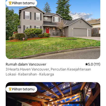
Pilihan tetamu
Pilihan utama tetamu
Rumah dalam Vancouver
Penarafan pur
5.0 (111)
3 Hearts Haven Vancouver, Percutian Kesejahteraan
Lokasi
·
Kebersihan
·
Keluarga
Pilihan tetamu
Pilihan utama tetamu