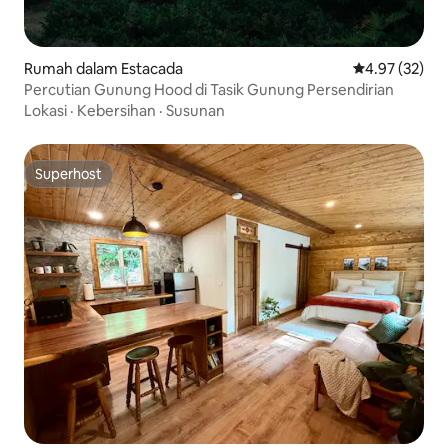
Rumah dalam Estacada
Penarafan pur
4.97 (32)
Percutian Gunung Hood di Tasik Gunung Persendirian
Lokasi
·
Kebersihan
·
Susunan
Superhost
Superhost