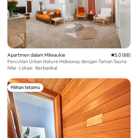
Apartmen dalam Milwaukie
Penarafan pu
5.0 (68)
Percutian Urban Nature Hideaway dengan Taman Sauna
Nilai
·
Lokasi
·
Berbasikal
Pilihan tetamu
Pilihan tetamu