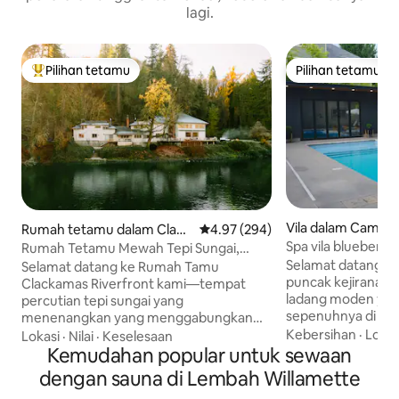
lagi.
Pilihan tetamu
Pilihan tetamu
Pilihan utama tetamu
Pilihan tetamu
Vila dalam Camas
Rumah tetamu dalam Clack
Penarafan purata 4.97 daripada 
4.97 (294)
Spa vila blueberry
amas
Rumah Tetamu Mewah Tepi Sungai,
dipanaskan
Selamat datang, r
Sauna & Tab Mandi Air Panas.
Selamat datang ke Rumah Tamu
puncak kejiranan 
Clackamas Riverfront kami—tempat
ladang moden yan
percutian tepi sungai yang
sepenuhnya di 1 eka
menenangkan yang menggabungkan
pokok. Dipanaskan
Kebersihan
·
Lokas
pesona desa dan keselesaan moden.
Lokasi
·
Nilai
·
Keselesaan
mandi air panas, sa
Bersantai di tab mandi air panas dan
Kemudahan popular untuk sewaan
dan tempat makan. Halaman bes
sauna persendirian anda, bersantai di
dengan sauna di Lembah Willamette
taman, kebun blue
tepi pendiangan, dan nikmati