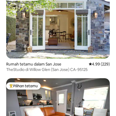
Rumah tetamu dalam San Jose
Penarafan pura
4.99 (229)
TheStudio di Willow Glen (San Jose) CA-95125
Pilihan tetamu
Pilihan utama tetamu