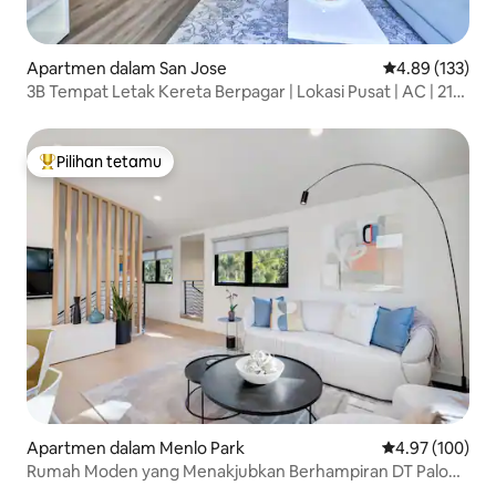
Apartmen dalam San Jose
Penarafan pura
4.89 (133)
3B Tempat Letak Kereta Berpagar | Lokasi Pusat | AC | 217
Ji
Pilihan tetamu
Pilihan utama tetamu
Apartmen dalam Menlo Park
Penarafan pura
4.97 (100)
Rumah Moden yang Menakjubkan Berhampiran DT Palo
Alto & Stanford