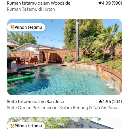
Rumah tetamu dalam Woodside
Penarafan purat
4.99 (590)
Rumah Tetamu di Hutan
Pilihan tetamu
Pilihan utama tetamu
Suite tetamu dalam San Jose
Penarafan pura
4.95 (204)
Suite Queen Persendirian-Kolam Renang & Tab Air Panas,
pintu masuk persendirian
Pilihan tetamu
Pilihan utama tetamu