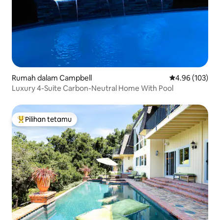
Rumah dalam Campbell
Penarafan pura
4.96 (103)
Luxury 4-Suite Carbon-Neutral Home With Pool
Pilihan tetamu
Pilihan utama tetamu