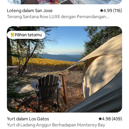
Loteng dalam San Jose
Penarafan pura
4.99 (116)
Tenang Santana Row LUXE dengan Pemandangan
Gunung
Pilihan tetamu
Pilihan utama tetamu
Yurt dalam Los Gatos
Penarafan purat
4.98 (409)
Yurt di Ladang Anggur Berhadapan Monterey Bay