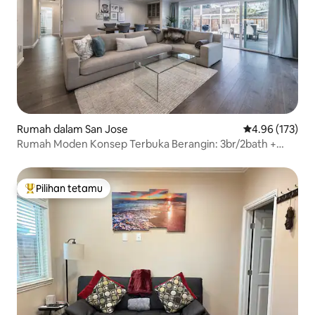
Rumah dalam San Jose
Penarafan pura
4.96 (173)
Rumah Moden Konsep Terbuka Berangin: 3br/2bath +
Pejabat
Pilihan tetamu
Pilihan utama tetamu