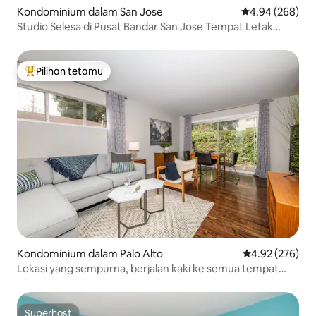
Kondominium dalam San Jose
Penarafan purat
4.94 (268)
Studio Selesa di Pusat Bandar San Jose Tempat Letak
Kereta Percuma
Pilihan tetamu
Pilihan utama tetamu
Kondominium dalam Palo Alto
Penarafan pura
4.92 (276)
Lokasi yang sempurna, berjalan kaki ke semua tempat
Palo Alto
Superhost