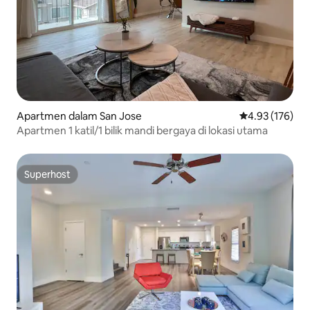
Apartmen dalam San Jose
Penarafan pura
4.93 (176)
Apartmen 1 katil/1 bilik mandi bergaya di lokasi utama
Superhost
Superhost