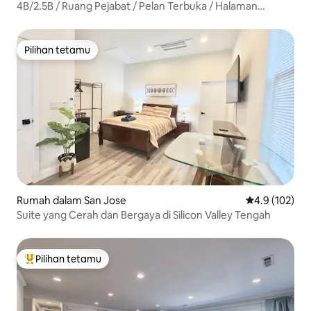
4B/2.5B / Ruang Pejabat / Pelan Terbuka / Halaman
Belakang Besar
Pilihan tetamu
Pilihan tetamu
Rumah dalam San Jose
Penarafan pur
4.9 (102)
Suite yang Cerah dan Bergaya di Silicon Valley Tengah
Pilihan tetamu
Pilihan utama tetamu