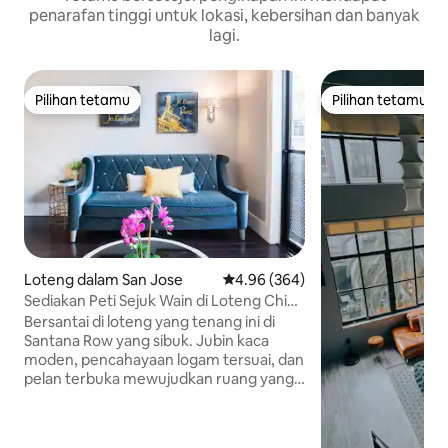
penarafan tinggi untuk lokasi, kebersihan dan banyak
lagi.
Pilihan tetamu
Pilihan tetamu
Pilihan tetamu
Pilihan tetamu
Loteng dalam San Jose
Penarafan purata 4.96 daripada 5
4.96 (364)
Sediakan Peti Sejuk Wain di Loteng Chic
di Vibrant Santana Row
Bersantai di loteng yang tenang ini di
Santana Row yang sibuk. Jubin kaca
moden, pencahayaan logam tersuai, dan
pelan terbuka mewujudkan ruang yang
tenang dan terang dengan pesona gaya
Eropah yang bergaya. Bersantai di luar di
atas meja bistro yang selesa yang