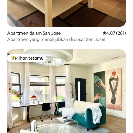
Apartmen dalam San Jose
Penarafan pura
4.87 (261)
Apartmen yang menakjubkan di pusat San Jose!
Pilihan tetamu
Pilihan utama tetamu