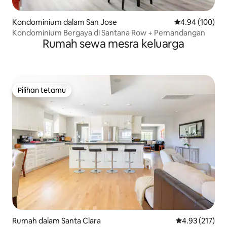
Kondominium dalam San Jose
Penarafan pura
4.94 (100)
Kondominium Bergaya di Santana Row + Pemandangan
Rumah sewa mesra keluarga
Pilihan tetamu
Pilihan tetamu
Rumah dalam Santa Clara
Penarafan pura
4.93 (217)