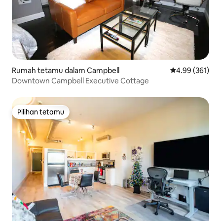
Rumah tetamu dalam Campbell
Penarafan pura
4.99 (361)
Downtown Campbell Executive Cottage
Pilihan tetamu
Pilihan tetamu