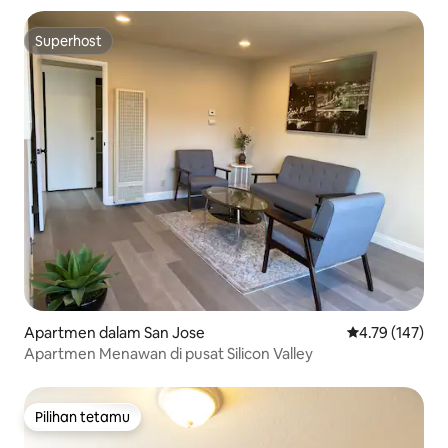
Superhost
Superhost
Apartmen dalam San Jose
Penarafan pura
4.79 (147)
Apartmen Menawan di pusat Silicon Valley
Pilihan tetamu
Pilihan tetamu