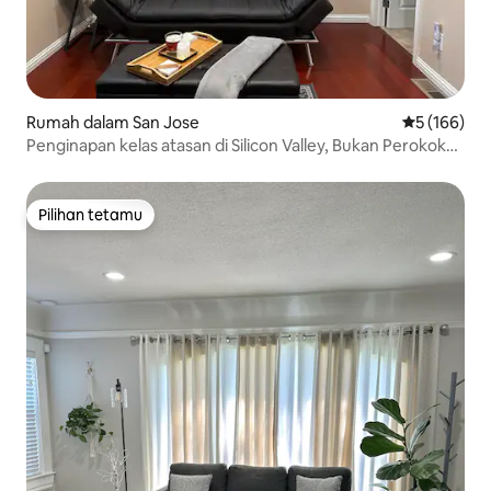
Rumah dalam San Jose
Penarafan p
5 (166)
Penginapan kelas atasan di Silicon Valley, Bukan Perokok
sahaja
Pilihan tetamu
Pilihan tetamu