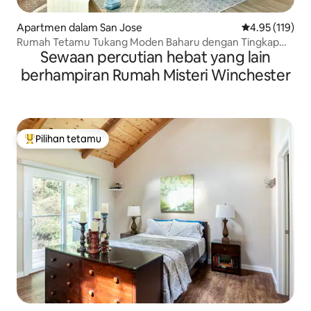
Apartmen dalam San Jose
Penarafan pura
4.95 (119)
Rumah Tetamu Tukang Moden Baharu dengan Tingkap
Sewaan percutian hebat yang lain
Teluk
berhampiran Rumah Misteri Winchester
Pilihan tetamu
Pilihan utama tetamu