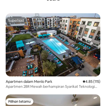
Superhost
Superhost
Apartmen dalam Menlo Park
Penarafan pura
4.85 (115)
Apartmen 2BR Mewah berhampiran Syarikat Teknologi
dan Stanford
Pilihan tetamu
Pilihan tetamu