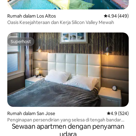
Rumah dalam Los Altos
Penarafan purat
4.94 (449)
Oasis Kesejahteraan dan Kerja Silicon Valley Mewah
Superhost
Superhost
Rumah dalam San Jose
Penarafan pur
4.9 (524)
Penginapan persendirian yang selesa di tengah bandar
Sewaan apartmen dengan penyaman
San Jose
udara