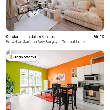
Kondominium dalam San Jose
Penarafan 
5 (11)
Percutian Santana Row Bergaya | Tempat Letak
Kenderaan di Garaj
Pilihan tetamu
Pilihan utama tetamu