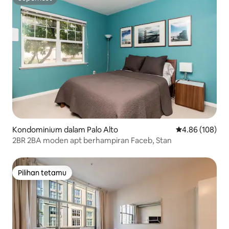
Superhost
Kondominium dalam Palo Alto
Penarafan pura
4.86 (108)
2BR 2BA moden apt berhampiran Faceb, Stan
Pilihan tetamu
Pilihan tetamu