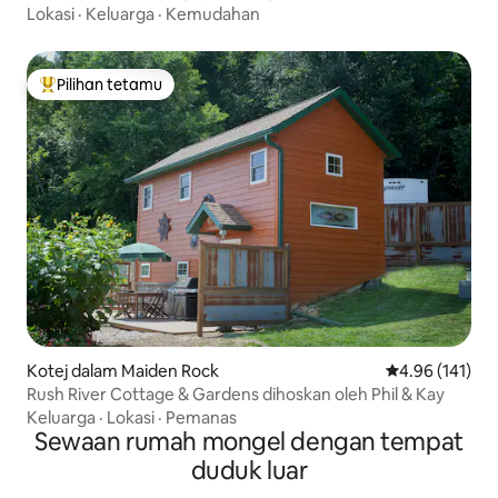
Lokasi
·
Keluarga
·
Kemudahan
Pilihan tetamu
Pilihan utama tetamu
Kotej dalam Maiden Rock
Penarafan pura
4.96 (141)
Rush River Cottage & Gardens dihoskan oleh Phil & Kay
Keluarga
·
Lokasi
·
Pemanas
Sewaan rumah mongel dengan tempat
duduk luar