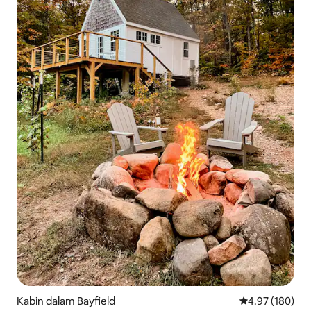
Kabin dalam Bayfield
Penarafan pura
4.97 (180)