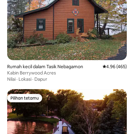
Rumah kecil dalam Tasik Nebagamon
Penarafan pura
4.96 (465)
Kabin Berrywood Acres
Nilai
·
Lokasi
·
Dapur
Pilihan tetamu
Pilihan tetamu