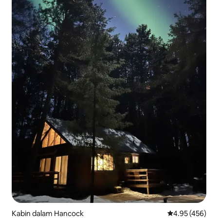
Kabin dalam Hancock
Penarafan pura
4.95 (456)