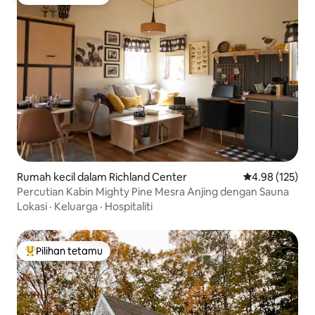
Pilihan utama tetamu
Rumah kecil dalam Richland Center
Penarafan pura
4.98 (125)
Percutian Kabin Mighty Pine Mesra Anjing dengan Sauna
Lokasi
·
Keluarga
·
Hospitaliti
Pilihan tetamu
Pilihan utama tetamu