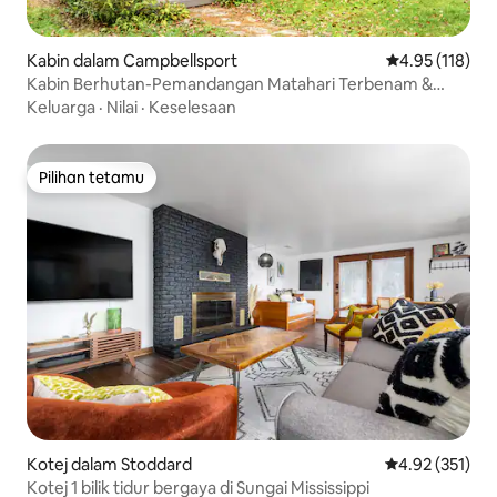
Kabin dalam Campbellsport
Penarafan pura
4.95 (118)
Kabin Berhutan-Pemandangan Matahari Terbenam &
Tasik/Kayak ke Bar Tiki
Keluarga
·
Nilai
·
Keselesaan
Pilihan tetamu
Pilihan tetamu
Kotej dalam Stoddard
Penarafan pura
4.92 (351)
Kotej 1 bilik tidur bergaya di Sungai Mississippi