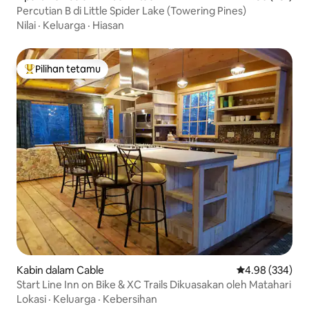
Percutian B di Little Spider Lake (Towering Pines)
Nilai
·
Keluarga
·
Hiasan
Pilihan tetamu
Pilihan utama tetamu
Kabin dalam Cable
Penarafan pura
4.98 (334)
Start Line Inn on Bike & XC Trails Dikuasakan oleh Matahari
Lokasi
·
Keluarga
·
Kebersihan