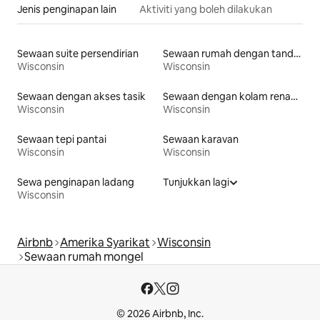
Jenis penginapan lain
Aktiviti yang boleh dilakukan
Sewaan suite persendirian
Sewaan rumah dengan tandas mudah diakses
Wisconsin
Wisconsin
Sewaan dengan akses tasik
Sewaan dengan kolam renang
Wisconsin
Wisconsin
Sewaan tepi pantai
Sewaan karavan
Wisconsin
Wisconsin
Sewa penginapan ladang
Tunjukkan lagi
Wisconsin
Airbnb
Amerika Syarikat
Wisconsin
Sewaan rumah mongel
© 2026 Airbnb, Inc.