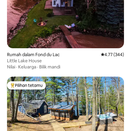
Rumah dalam Fond du Lac
Penarafan pura
4.77 (344)
Little Lake House
Nilai
·
Keluarga
·
Bilik mandi
Pilihan tetamu
Pilihan utama tetamu