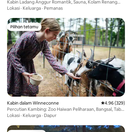
Kabin Ladang Anggur Romantik, Sauna, Kolam Renang
Terjun
Lokasi
·
Keluarga
·
Pemanas
Pilihan tetamu
Pilihan tetamu
Kabin dalam Winneconne
Penarafan pura
4.96 (329)
Percutian Kambing: Zoo Haiwan Peliharaan, Bangsal, Tab
Mandi Air Panas & Sungai
Lokasi
·
Keluarga
·
Dapur