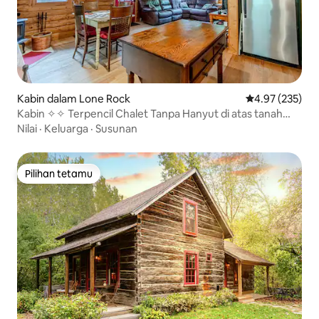
Kabin dalam Lone Rock
Penarafan pura
4.97 (235)
Kabin ✧✧ Terpencil Chalet Tanpa Hanyut di atas tanah
seluas 5 ekar
Nilai
·
Keluarga
·
Susunan
Pilihan tetamu
Pilihan tetamu