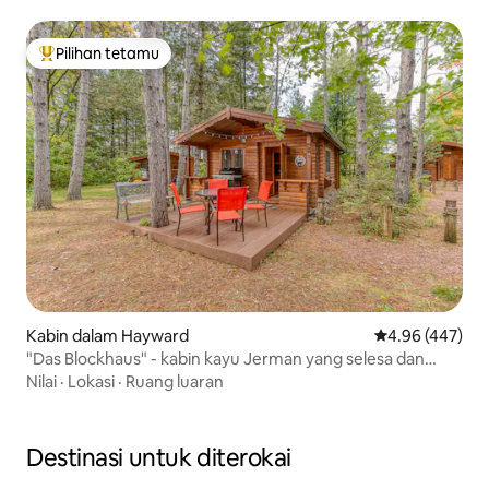
Pilihan tetamu
Pilihan utama tetamu
Kabin dalam Hayward
Penarafan pura
4.96 (447)
"Das Blockhaus" - kabin kayu Jerman yang selesa dan
tulen
Nilai
·
Lokasi
·
Ruang luaran
Destinasi untuk diterokai