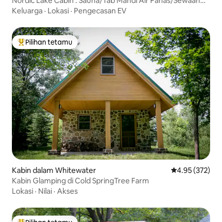
Nordic Lake Cabin : Sauna/Tab Mandi Air Panas/Sewaan
Pontoon
Keluarga
·
Lokasi
·
Pengecasan EV
Pilihan tetamu
Pilihan utama tetamu
Kabin dalam Whitewater
Penarafan pura
4.95 (372)
Kabin Glamping di Cold SpringTree Farm
Lokasi
·
Nilai
·
Akses