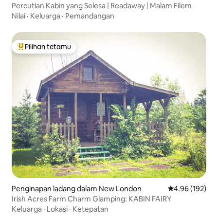
Percutian Kabin yang Selesa | Readaway | Malam Filem
Nilai
·
Keluarga
·
Pemandangan
Pilihan tetamu
Pilihan utama tetamu
Penginapan ladang dalam New London
Penarafan pura
4.96 (192)
Irish Acres Farm Charm Glamping: KABIN FAIRY
Keluarga
·
Lokasi
·
Ketepatan