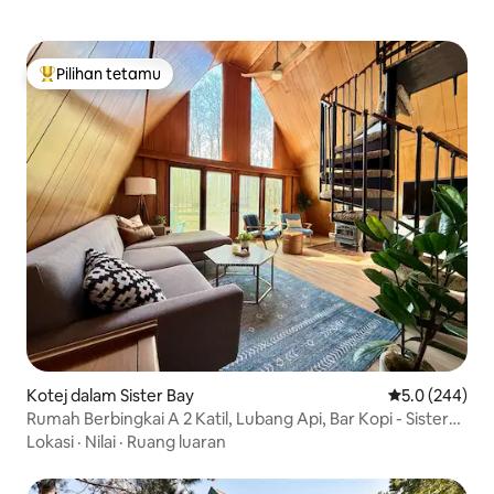
Pilihan tetamu
Pilihan utama tetamu
Kotej dalam Sister Bay
Penarafan pur
5.0 (244)
Rumah Berbingkai A 2 Katil, Lubang Api, Bar Kopi - Sister
Bay
Lokasi
·
Nilai
·
Ruang luaran