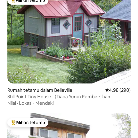
Pilihan tetamu
Pilihan utama tetamu
Rumah tetamu dalam Belleville
Penarafan purat
4.98 (290)
Still Point Tiny House - (Tiada Yuran Pembersihan
Ditambah)
Nilai
·
Lokasi
·
Mendaki
Pilihan tetamu
Pilihan utama tetamu