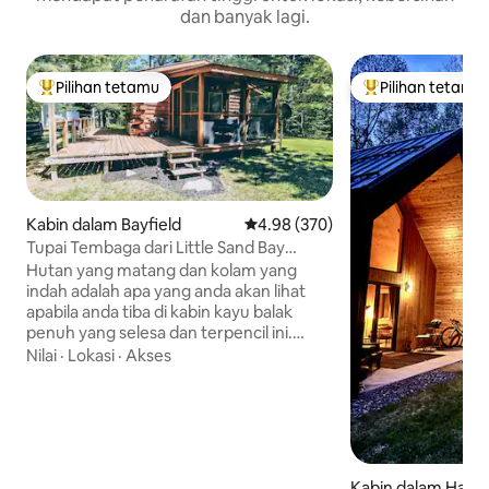
dan banyak lagi.
Pilihan tetamu
Pilihan tetamu
Pilihan utama tetamu
Pilihan utama te
Kabin dalam Bayfield
Penarafan purata 4.98 daripada 
4.98 (370)
Tupai Tembaga dari Little Sand Bay
DogsWelcome
Hutan yang matang dan kolam yang
indah adalah apa yang anda akan lihat
apabila anda tiba di kabin kayu balak
penuh yang selesa dan terpencil ini.
Kabin ini baru-baru ini telah diubah suai
Nilai
·
Lokasi
·
Akses
sepenuhnya (Mac/April 2025) daripada
kayu balak ke kayu balak dan dilengkapi
dengan semua yang anda perlukan
untuk penginapan anda. Ia mempunyai
semua peralatan baharu, perabot,
lekapan, bilik mandi, kabinet. 💚 Ia adalah
Kabin dalam Hayw