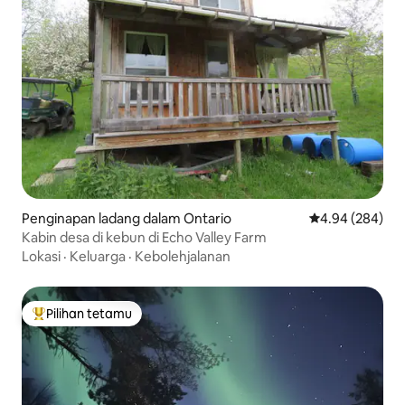
Penginapan ladang dalam Ontario
Penarafan purat
4.94 (284)
Kabin desa di kebun di Echo Valley Farm
Lokasi
·
Keluarga
·
Kebolehjalanan
Pilihan tetamu
Pilihan utama tetamu