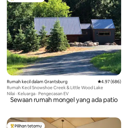
Pilihan utama tetamu
Rumah kecil dalam Grantsburg
Penarafan purat
4.97 (686)
Rumah Kecil Snowshoe Creek & Little Wood Lake
Nilai
·
Keluarga
·
Pengecasan EV
Sewaan rumah mongel yang ada patio
Pilihan tetamu