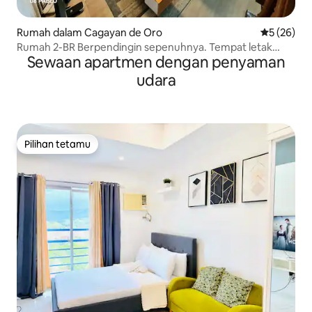
Rumah dalam Cagayan de Oro
Penarafan 
5 (26)
Rumah 2-BR Berpendingin sepenuhnya. Tempat letak
Sewaan apartmen dengan penyaman
kereta percuma-1 kereta. 5 orang.
udara
Pilihan tetamu
Pilihan tetamu