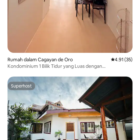
Rumah dalam Cagayan de Oro
Penarafan pur
4.91 (35)
Kondominium 1 Bilik Tidur yang Luas dengan
Pemandangan Kolam Renang dan 3 katil
Superhost
Superhost