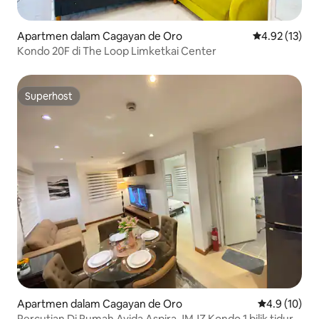
Apartmen dalam Cagayan de Oro
Penarafan pur
4.92 (13)
Kondo 20F di The Loop Limketkai Center
Superhost
Superhost
Apartmen dalam Cagayan de Oro
Penarafan pu
4.9 (10)
Percutian Di Rumah Avida Aspira JMJZ Kondo 1 bilik tidur