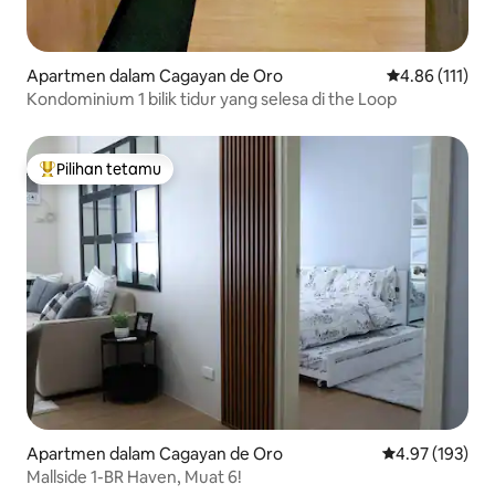
Apartmen dalam Cagayan de Oro
Penarafan pura
4.86 (111)
Kondominium 1 bilik tidur yang selesa di the Loop
Pilihan tetamu
Pilihan utama tetamu
Apartmen dalam Cagayan de Oro
Penarafan pura
4.97 (193)
Mallside 1-BR Haven, Muat 6!