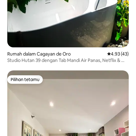
Rumah dalam Cagayan de Oro
Penarafan pur
4.93 (43)
Studio Hutan 39 dengan Tab Mandi Air Panas, Netflix & Wi-
Fi Pantas
Pilihan tetamu
Pilihan tetamu