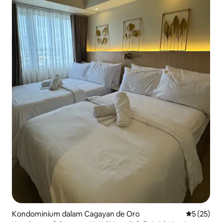
Kondominium dalam Cagayan de Oro
Penarafan 
5 (25)