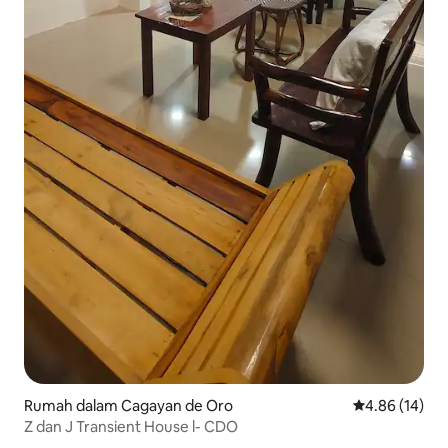
Rumah dalam Cagayan de Oro
Penarafan pur
4.86 (14)
Z dan J Transient House l- CDO