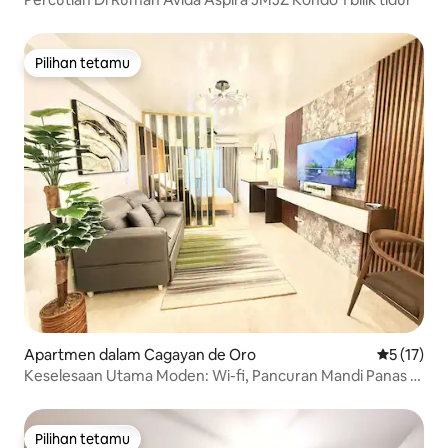
Pilihan tetamu
Pilihan tetamu
Apartmen dalam Cagayan de Oro
Penarafan 
5 (17)
Keselesaan Utama Moden: Wi-fi, Pancuran Mandi Panas &
Parkir
Pilihan tetamu
Pilihan tetamu