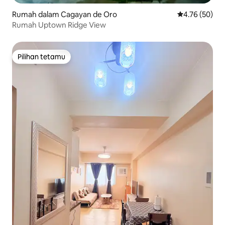
Rumah dalam Cagayan de Oro
Penarafan pur
4.76 (50)
Rumah Uptown Ridge View
Pilihan tetamu
Pilihan tetamu