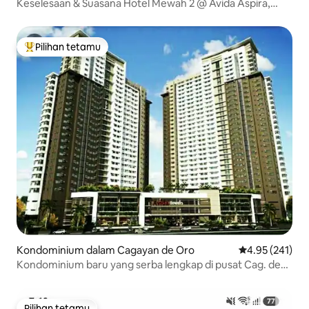
Keselesaan & Suasana Hotel Mewah 2 @ Avida Aspira,
CDO
Pilihan tetamu
Pilihan utama tetamu
Kondominium dalam Cagayan de Oro
Penarafan pura
4.95 (241)
Kondominium baru yang serba lengkap di pusat Cag. de
Oro
Pilihan tetamu