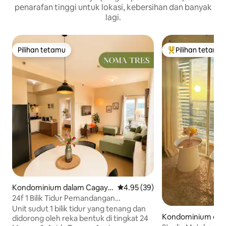
penarafan tinggi untuk lokasi, kebersihan dan banyak
lagi.
Pilihan tetamu
Pilihan tetamu
Pilihan tetamu
Pilihan utama te
Kondominium dalam Cagaya
Penarafan purata 4.95 daripada
4.95 (39)
n de Oro
24f 1 Bilik Tidur Pemandangan
Bandar+Laut|AvidaTowers NOMA CDO 3
Unit sudut 1 bilik tidur yang tenang dan
Kondominium dal
didorong oleh reka bentuk di tingkat 24