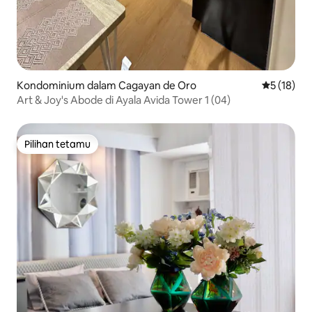
Kondominium dalam Cagayan de Oro
Penarafan 
5 (18)
Art & Joy's Abode di Ayala Avida Tower 1 (04)
Pilihan tetamu
Pilihan tetamu