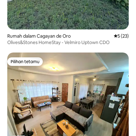
Rumah dalam Cagayan de Oro
Penarafan 
5 (23)
Olives&Stones HomeStay - Velmiro Uptown CDO
Pilihan tetamu
Pilihan tetamu