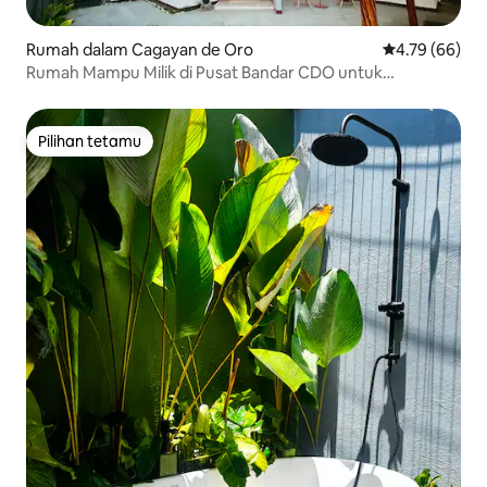
Rumah dalam Cagayan de Oro
Penarafan pur
4.79 (66)
Rumah Mampu Milik di Pusat Bandar CDO untuk
Keluarga/Kumpulan
Pilihan tetamu
Pilihan tetamu