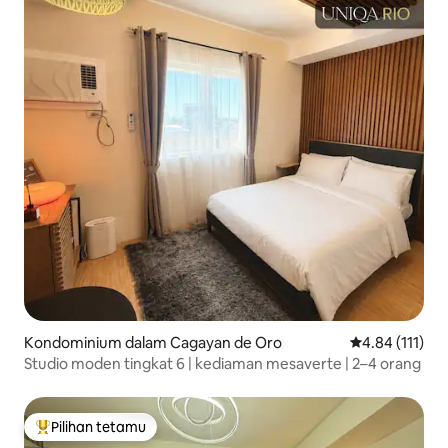
Kondominium dalam Cagayan de Oro
Penarafan pura
4.84 (111)
Studio moden tingkat 6 | kediaman mesaverte | 2–4 orang
Pilihan tetamu
Pilihan utama tetamu