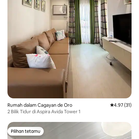
Rumah dalam Cagayan de Oro
Penarafan pur
4.97 (31)
2 Bilik Tidur di Aspira Avida Tower 1
Pilihan tetamu
Pilihan tetamu