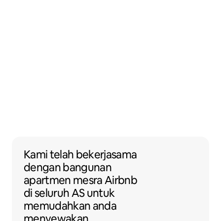
Kami telah bekerjasama dengan banguna
Kami telah bekerjasama
dengan
bangunan
apartmen
mesra Airbnb
di seluruh AS untuk
memudahkan anda
menyewakan