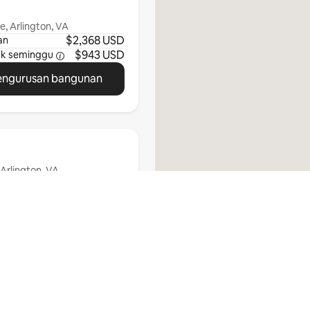
e, Arlington, VA
$2,368 USD
an
$943 USD
uk
seminggu
engurusan bangunan
Arlington, VA
$1,670 USD
an
$732 USD
uk
seminggu
engurusan bangunan
Lihat Semua