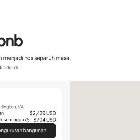
rbnb
n menjadi hos separuh masa.
k tidur di
rlington, VA
$2,439 USD
an
$704 USD
uk
seminggu
engurusan bangunan