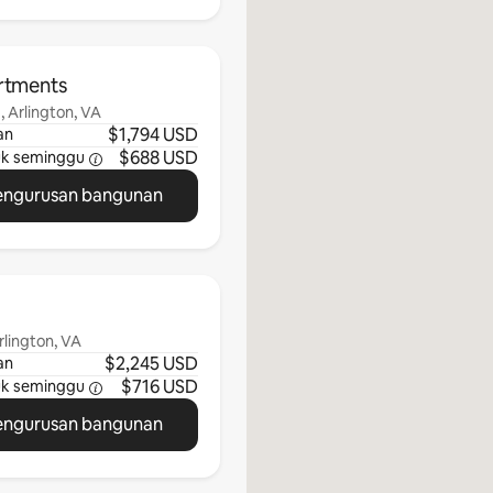
rtments
, Arlington, VA
$1,794 USD
an
$688 USD
uk
seminggu
engurusan bangunan
rlington, VA
$2,245 USD
an
$716 USD
uk
seminggu
engurusan bangunan