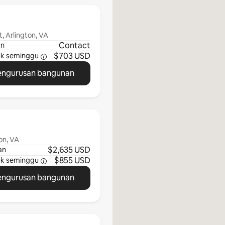
, Arlington, VA
Contact
an
$703 USD
uk
seminggu
engurusan bangunan
on, VA
$2,635 USD
an
$855 USD
uk
seminggu
engurusan bangunan