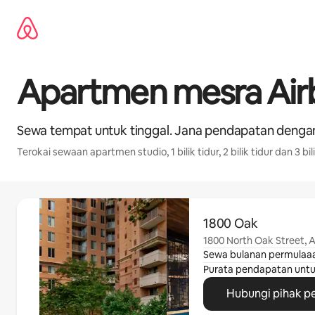
Langkau
ke
kandungan
Apartmen mesra Ai
Sewa tempat untuk tinggal. Jana pendapatan denga
Terokai sewaan apartmen studio, 1 bilik tidur, 2 bilik tidur dan 3 bili
Memaparkan 0 daripada 0
1800 Oak
1800 North Oak Street, A
Sewa bulanan permulaa
Purata pendapatan unt
Hubungi pihak p