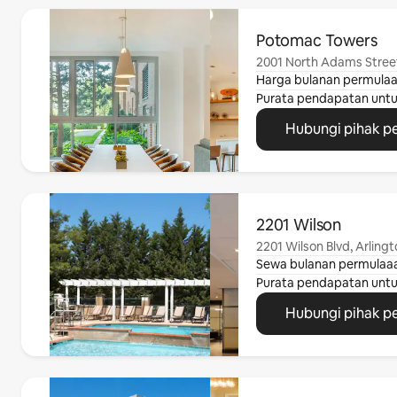
Memaparkan 0 daripada 0
Potomac Towers
2001 North Adams Street
Harga bulanan permula
Purata pendapatan unt
Hubungi pihak p
Memaparkan 0 daripada 0
2201 Wilson
2201 Wilson Blvd, Arlingt
Sewa bulanan permulaa
Purata pendapatan unt
Hubungi pihak p
Memaparkan 0 daripada 0