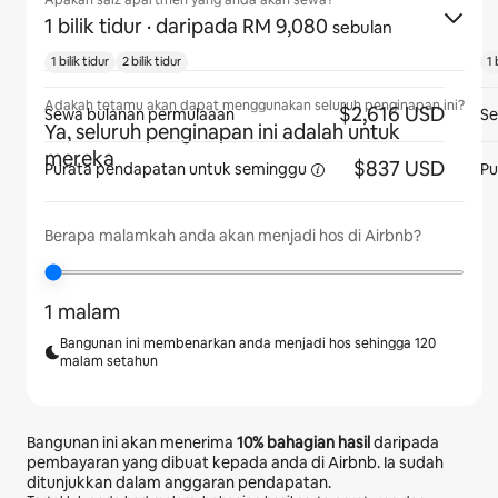
Apakah saiz apartmen yang anda akan sewa?
1 bilik tidur
· daripada RM 9,080
sebulan
1 bilik tidur
2 bilik tidur
1 
Adakah tetamu akan dapat menggunakan seluruh penginapan ini?
$2,616 USD
Sewa bulanan permulaaan
Se
Ya, seluruh penginapan ini adalah untuk
mereka
$837 USD
Purata pendapatan
untuk seminggu
Pu
Berapa malamkah anda akan menjadi hos di Airbnb?
1 malam
Bangunan ini membenarkan anda menjadi hos sehingga 120
malam setahun
Bangunan ini akan menerima
10%
bahagian hasil
daripada
pembayaran yang dibuat kepada anda di Airbnb. Ia sudah
ditunjukkan dalam anggaran pendapatan.